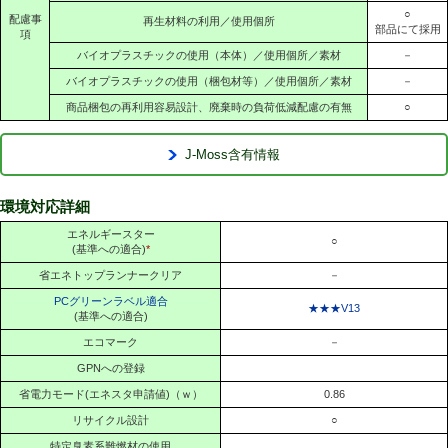
○
配慮事
再生材料の利用／使用個所
部品にて採用
項
バイオプラスチックの使用（本体）／使用個所／素材
－
バイオプラスチックの使用（梱包材等）／使用個所／素材
－
商品梱包の再利用容易設計、廃棄時の負荷低減配慮の有無
○
J-Moss含有情報
環境対応詳細
エネルギースター
○
(基準への適合)
*
省エネトップランナークリア
－
PCグリーンラベル適合
★★★V13
(基準への適合)
エコマーク
－
GPNへの登録
省電力モード(エネスタ申請値)（ｗ）
0.86
リサイクル設計
○
特定臭素系難燃材の使用