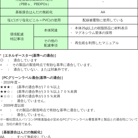
－
（PBBｓ、PBDPOs）
基板接合はんだの無鉛化
AA
塩ビ(ポリ塩化ビニル＝PVC)の使用
配線被覆類に使用している
・
本体25g以上の樹脂部品に材料表示
本体関連
・
マグネシウム筐体の採用
環境配慮
特記事項
その他の
・
再生紙を利用したマニュアル
配慮事項
*
［エネルギースター(基準への適合)］
◎ ： 適合しています
○ ： その製品の製造時点で有効な基準に適合しています。
－ ： 適合していない、または対象外です。
［PCグリーンラベル適合(基準への適合)］
・2010年度～
★★★： (基準の適合率が)７０％以上
★★☆： (基準の適合率が)３５％以上７０％未満
★☆☆： (基準の適合率が)３５％未満
－ ： 適合していません。
・2009年度以前
○ ： その製品の製造時点で有効な基準に適合しています。
－ ： 適合していません。
※一般社団法人パソコン3R推進協会が定めるPCグリーンラベル審査基準と製品との適合性について
は、当社の責任である。
［基板接合はんだの無鉛化］
AA
： すべて無鉛化している