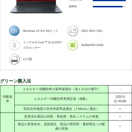
バッテリー
携帯性
Windows 10 Pro 64ビット
HD(1,366×768)
インテル® Core™ i5-1135G7
8GB(4GB+4GB)
プロセッサー
13.3型
グリーン購入法
エネルギー消費効率の基準値適合（省エネ法の遵守）
－
判断基
12区分
エネルギー消費効率実測定値（係数）
準
22.4kWh
特定化学物質の含有率基準値適合（J-Mossに適合）
○
使用済み製品の回収・再使用・再生システムの有無
○
製品の長寿命化、省資源化、部品の再利用・素材再生への配
○
慮の有無