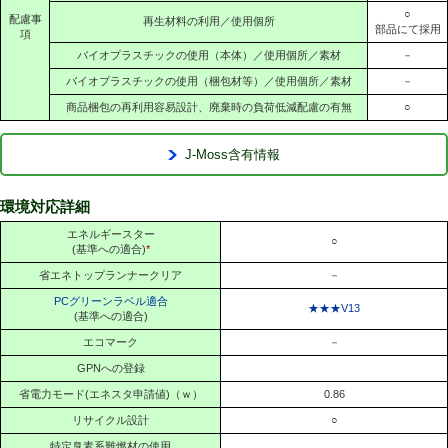
○
配慮事
再生材料の利用／使用個所
部品にて採用
項
バイオプラスチックの使用（本体）／使用個所／素材
－
バイオプラスチックの使用（梱包材等）／使用個所／素材
－
商品梱包の再利用容易設計、廃棄時の負荷低減配慮の有無
○
J-Moss含有情報
環境対応詳細
エネルギースター
○
(基準への適合)
*
省エネトップランナークリア
－
PCグリーンラベル適合
★★★V13
(基準への適合)
エコマーク
－
GPNへの登録
省電力モード(エネスタ申請値)（ｗ）
0.86
リサイクル設計
○
特定臭素系難燃材の使用