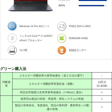
バッテリー
携帯性
Windows 10 Pro 64ビット
FHD(1,920×1,080)
インテル® Core™ i7-1185G7
8GB(4GB+4GB)
vPro® プロセッサー
13.3型
顔認証センサー
グリーン購入法
エネルギー消費効率の基準値適合（省エネ法の遵守）
－
判断基
12区分
エネルギー消費効率実測定値（係数）
準
22.4kWh
特定化学物質の含有率基準値適合（J-Mossに適合）
○
使用済み製品の回収・再使用・再生システムの有無
○
製品の長寿命化、省資源化、部品の再利用・素材再生への配
○
慮の有無