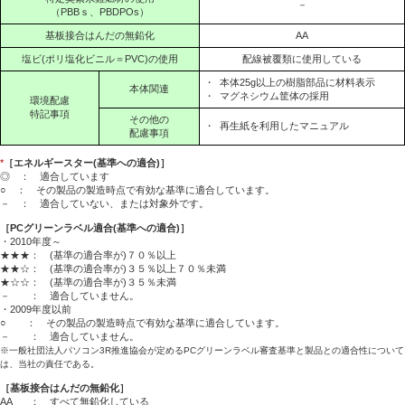
－
（PBBｓ、PBDPOs）
基板接合はんだの無鉛化
AA
塩ビ(ポリ塩化ビニル＝PVC)の使用
配線被覆類に使用している
・
本体25g以上の樹脂部品に材料表示
本体関連
・
マグネシウム筐体の採用
環境配慮
特記事項
その他の
・
再生紙を利用したマニュアル
配慮事項
*
［エネルギースター(基準への適合)］
◎ ： 適合しています
○ ： その製品の製造時点で有効な基準に適合しています。
－ ： 適合していない、または対象外です。
［PCグリーンラベル適合(基準への適合)］
・2010年度～
★★★： (基準の適合率が)７０％以上
★★☆： (基準の適合率が)３５％以上７０％未満
★☆☆： (基準の適合率が)３５％未満
－ ： 適合していません。
・2009年度以前
○ ： その製品の製造時点で有効な基準に適合しています。
－ ： 適合していません。
※一般社団法人パソコン3R推進協会が定めるPCグリーンラベル審査基準と製品との適合性について
は、当社の責任である。
［基板接合はんだの無鉛化］
AA
： すべて無鉛化している