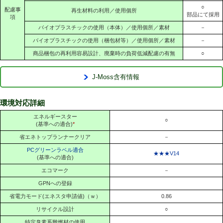
○
配慮事
再生材料の利用／使用個所
部品にて採用
項
バイオプラスチックの使用（本体）／使用個所／素材
－
バイオプラスチックの使用（梱包材等）／使用個所／素材
－
商品梱包の再利用容易設計、廃棄時の負荷低減配慮の有無
○
J-Moss含有情報
環境対応詳細
エネルギースター
○
(基準への適合)
*
省エネトップランナークリア
－
PCグリーンラベル適合
★★★V14
(基準への適合)
エコマーク
－
GPNへの登録
省電力モード(エネスタ申請値)（ｗ）
0.86
リサイクル設計
○
特定臭素系難燃材の使用