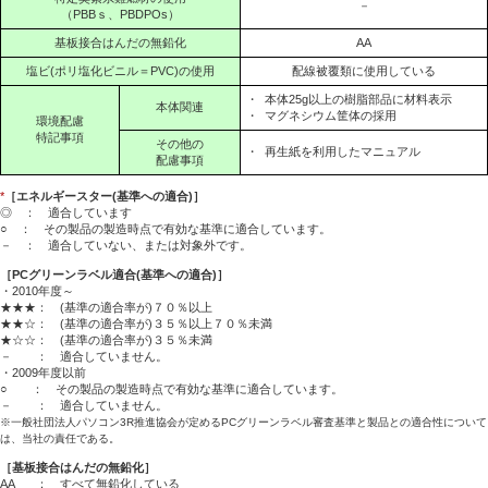
－
（PBBｓ、PBDPOs）
基板接合はんだの無鉛化
AA
塩ビ(ポリ塩化ビニル＝PVC)の使用
配線被覆類に使用している
・
本体25g以上の樹脂部品に材料表示
本体関連
・
マグネシウム筐体の採用
環境配慮
特記事項
その他の
・
再生紙を利用したマニュアル
配慮事項
*
［エネルギースター(基準への適合)］
◎ ： 適合しています
○ ： その製品の製造時点で有効な基準に適合しています。
－ ： 適合していない、または対象外です。
［PCグリーンラベル適合(基準への適合)］
・2010年度～
★★★： (基準の適合率が)７０％以上
★★☆： (基準の適合率が)３５％以上７０％未満
★☆☆： (基準の適合率が)３５％未満
－ ： 適合していません。
・2009年度以前
○ ： その製品の製造時点で有効な基準に適合しています。
－ ： 適合していません。
※一般社団法人パソコン3R推進協会が定めるPCグリーンラベル審査基準と製品との適合性について
は、当社の責任である。
［基板接合はんだの無鉛化］
AA
： すべて無鉛化している