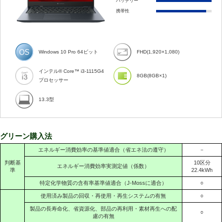
バッテリー
携帯性
Windows 10 Pro 64ビット
FHD(1,920×1,080)
インテル® Core™ i3-1115G4
8GB(8GB×1)
プロセッサー
13.3型
グリーン購入法
エネルギー消費効率の基準値適合（省エネ法の遵守）
－
判断基
10区分
エネルギー消費効率実測定値（係数）
準
22.4kWh
特定化学物質の含有率基準値適合（J-Mossに適合）
○
使用済み製品の回収・再使用・再生システムの有無
○
製品の長寿命化、省資源化、部品の再利用・素材再生への配
○
慮の有無