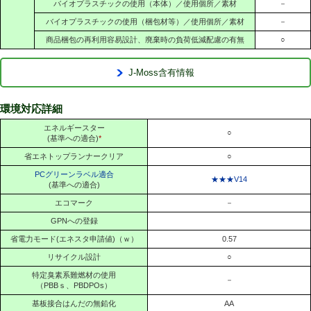
バイオプラスチックの使用（本体）／使用個所／素材
－
バイオプラスチックの使用（梱包材等）／使用個所／素材
－
商品梱包の再利用容易設計、廃棄時の負荷低減配慮の有無
○
J-Moss含有情報
環境対応詳細
エネルギースター
○
(基準への適合)
*
省エネトップランナークリア
○
PCグリーンラベル適合
★★★V14
(基準への適合)
エコマーク
－
GPNへの登録
省電力モード(エネスタ申請値)（ｗ）
0.57
リサイクル設計
○
特定臭素系難燃材の使用
－
（PBBｓ、PBDPOs）
基板接合はんだの無鉛化
AA