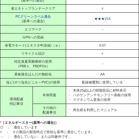
(基準への適合)
*
省エネトップランナークリア
○
PCグリーンラベル適合
★★★V14
(基準への適合)
エコマーク
－
GPNへの登録
省電力モード(エネスタ申請値)（ｗ）
0.57
リサイクル設計
○
特定臭素系難燃材の使用
－
（PBBｓ、PBDPOs）
基板接合はんだの無鉛化
AA
塩ビ(ポリ塩化ビニル＝PVC)の使用
配線被覆類に使用している
・
本体25g以上の樹脂部品に材料表示
本体関連
・
ハロゲンアンチモンフリー基板の採用
環境配慮
・
マグネシウム筐体の採用
特記事項
その他の
・
再生紙を利用したマニュアル
配慮事項
*
［エネルギースター(基準への適合)］
◎ ： 適合しています
○ ： その製品の製造時点で有効な基準に適合しています。
－ ： 適合していない、または対象外です。