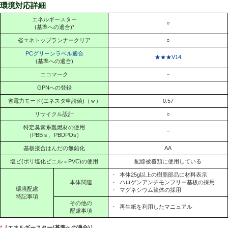
環境対応詳細
エネルギースター
○
(基準への適合)
*
省エネトップランナークリア
○
PCグリーンラベル適合
★★★V14
(基準への適合)
エコマーク
－
GPNへの登録
省電力モード(エネスタ申請値)（ｗ）
0.57
リサイクル設計
○
特定臭素系難燃材の使用
－
（PBBｓ、PBDPOs）
基板接合はんだの無鉛化
AA
塩ビ(ポリ塩化ビニル＝PVC)の使用
配線被覆類に使用している
・
本体25g以上の樹脂部品に材料表示
本体関連
・
ハロゲンアンチモンフリー基板の採用
環境配慮
・
マグネシウム筐体の採用
特記事項
その他の
・
再生紙を利用したマニュアル
配慮事項
*
［エネルギースター(基準への適合)］