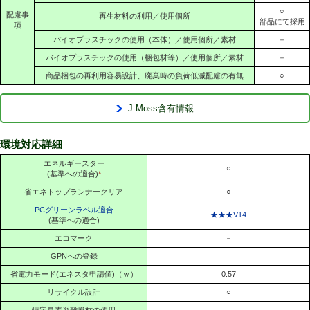
○
配慮事
再生材料の利用／使用個所
部品にて採用
項
バイオプラスチックの使用（本体）／使用個所／素材
－
バイオプラスチックの使用（梱包材等）／使用個所／素材
－
商品梱包の再利用容易設計、廃棄時の負荷低減配慮の有無
○
J-Moss含有情報
環境対応詳細
エネルギースター
○
(基準への適合)
*
省エネトップランナークリア
○
PCグリーンラベル適合
★★★V14
(基準への適合)
エコマーク
－
GPNへの登録
省電力モード(エネスタ申請値)（ｗ）
0.57
リサイクル設計
○
特定臭素系難燃材の使用