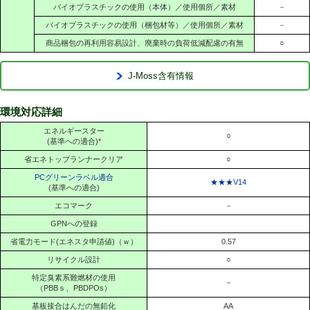
バイオプラスチックの使用（本体）／使用個所／素材
－
バイオプラスチックの使用（梱包材等）／使用個所／素材
－
商品梱包の再利用容易設計、廃棄時の負荷低減配慮の有無
○
J-Moss含有情報
環境対応詳細
エネルギースター
○
(基準への適合)
*
省エネトップランナークリア
○
PCグリーンラベル適合
★★★V14
(基準への適合)
エコマーク
－
GPNへの登録
省電力モード(エネスタ申請値)（ｗ）
0.57
リサイクル設計
○
特定臭素系難燃材の使用
－
（PBBｓ、PBDPOs）
基板接合はんだの無鉛化
AA