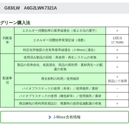
G83/LW A6G2LWK7321A
グリーン購入法
エネルギー消費効率の基準値適合（省エネ法の遵守）
○
判断基
12区分
エネルギー消費効率実測定値（係数）
準
17.7kWh
特定化学物質の含有率基準値適合（J-Mossに適合）
○
使用済み製品の回収・再使用・再生システムの有無
○
製品の長寿命化、省資源化、部品の再利用・素材再生への配
○
慮の有無
○
配慮事
再生材料の利用／使用個所
部品にて採用
項
バイオプラスチックの使用（本体）／使用個所／素材
－
バイオプラスチックの使用（梱包材等）／使用個所／素材
－
商品梱包の再利用容易設計、廃棄時の負荷低減配慮の有無
○
J-Moss含有情報