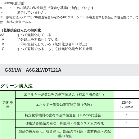
・2009年度以前
○ ： その製品の製造時点で有効な基準に適合しています。
－ ： 適合していません。
※一般社団法人パソコン3R推進協会が定めるPCグリーンラベル審査基準と製品との適合性について
は、当社の責任である。
［基板接合はんだの無鉛化］
AA
： すべて無鉛化している
A
： 半分以上を無鉛化している
B
： 一部を無鉛化している（無鉛化割合10％以上）
C
： すべて有鉛である。もしくは無鉛化割合10％未満
G83/LW A6G2LWD7121A
グリーン購入法
エネルギー消費効率の基準値適合（省エネ法の遵守）
○
判断基
12区分
エネルギー消費効率実測定値（係数）
準
17.7kWh
特定化学物質の含有率基準値適合（J-Mossに適合）
○
使用済み製品の回収・再使用・再生システムの有無
○
製品の長寿命化、省資源化、部品の再利用・素材再生への配
○
慮の有無