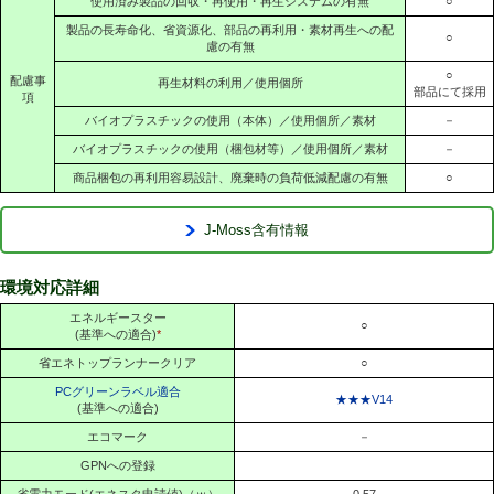
使用済み製品の回収・再使用・再生システムの有無
○
製品の長寿命化、省資源化、部品の再利用・素材再生への配
○
慮の有無
○
配慮事
再生材料の利用／使用個所
部品にて採用
項
バイオプラスチックの使用（本体）／使用個所／素材
－
バイオプラスチックの使用（梱包材等）／使用個所／素材
－
商品梱包の再利用容易設計、廃棄時の負荷低減配慮の有無
○
J-Moss含有情報
環境対応詳細
エネルギースター
○
(基準への適合)
*
省エネトップランナークリア
○
PCグリーンラベル適合
★★★V14
(基準への適合)
エコマーク
－
GPNへの登録
省電力モード(エネスタ申請値)（ｗ）
0.57