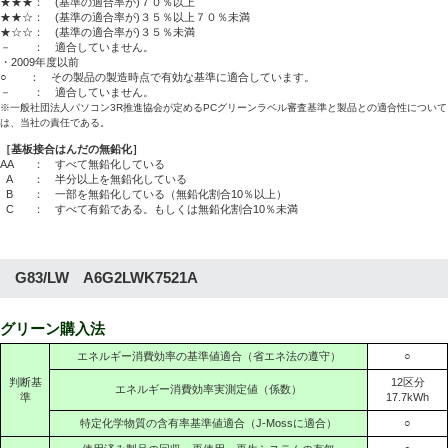
★★★： (基準の適合率が)７０％以上
★★☆： (基準の適合率が)３５％以上７０％未満
★☆☆： (基準の適合率が)３５％未満
－ ： 適合していません。
・2009年度以前
○ ： その製品の製造時点で有効な基準に適合しています。
－ ： 適合していません。
※一般社団法人パソコン3R推進協会が定めるPCグリーンラベル審査基準と製品との適合性について
は、当社の責任である。
［基板接合はんだの無鉛化］
AA
： すべて無鉛化している
A
： 半分以上を無鉛化している
B
： 一部を無鉛化している（無鉛化割合10％以上）
C
： すべて有鉛である。もしくは無鉛化割合10％未満
G83/LW A6G2LWK7521A
グリーン購入法
エネルギー消費効率の基準値適合（省エネ法の遵守）
○
判断基
12区分
エネルギー消費効率実測定値（係数）
準
17.7kWh
特定化学物質の含有率基準値適合（J-Mossに適合）
○