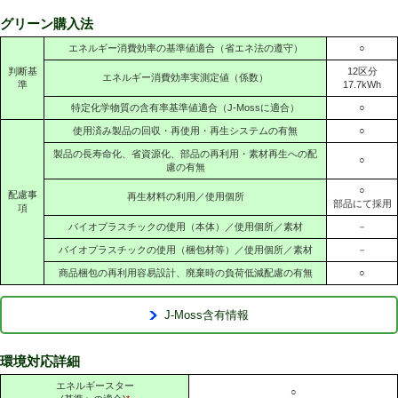
グリーン購入法
エネルギー消費効率の基準値適合（省エネ法の遵守）
○
判断基
12区分
エネルギー消費効率実測定値（係数）
準
17.7kWh
特定化学物質の含有率基準値適合（J-Mossに適合）
○
使用済み製品の回収・再使用・再生システムの有無
○
製品の長寿命化、省資源化、部品の再利用・素材再生への配
○
慮の有無
○
配慮事
再生材料の利用／使用個所
部品にて採用
項
バイオプラスチックの使用（本体）／使用個所／素材
－
バイオプラスチックの使用（梱包材等）／使用個所／素材
－
商品梱包の再利用容易設計、廃棄時の負荷低減配慮の有無
○
J-Moss含有情報
環境対応詳細
エネルギースター
○