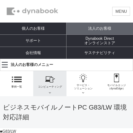
MENU
個人のお客様
法人のお客様
Dynabook Direct
サポート
オンラインストア
会社情報
サステナビリティ
法人のお客様のメニュー
サービス・
モバイルエッジ
事例一覧
コンピューティング
ソリューション
（dynaEdge）
ビジネスモバイルノートPC G83/LW 環境
対応詳細
■G83/LW