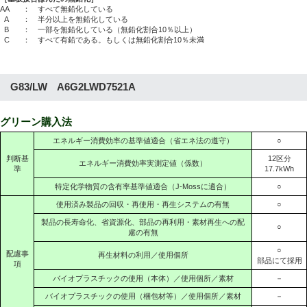
AA
： すべて無鉛化している
A
： 半分以上を無鉛化している
B
： 一部を無鉛化している（無鉛化割合10％以上）
C
： すべて有鉛である。もしくは無鉛化割合10％未満
G83/LW A6G2LWD7521A
グリーン購入法
エネルギー消費効率の基準値適合（省エネ法の遵守）
○
判断基
12区分
エネルギー消費効率実測定値（係数）
準
17.7kWh
特定化学物質の含有率基準値適合（J-Mossに適合）
○
使用済み製品の回収・再使用・再生システムの有無
○
製品の長寿命化、省資源化、部品の再利用・素材再生への配
○
慮の有無
○
配慮事
再生材料の利用／使用個所
部品にて採用
項
バイオプラスチックの使用（本体）／使用個所／素材
－
バイオプラスチックの使用（梱包材等）／使用個所／素材
－