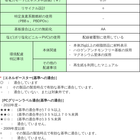
リサイクル設計
○
特定臭素系難燃材の使用
－
（PBBｓ、PBDPOs）
基板接合はんだの無鉛化
AA
塩ビ(ポリ塩化ビニル＝PVC)の使用
配線被覆類に使用している
・
本体25g以上の樹脂部品に材料表示
本体関連
・
ハロゲンアンチモンフリー基板の採用
環境配慮
・
マグネシウム筐体の採用
特記事項
その他の
・
再生紙を利用したマニュアル
配慮事項
*
［エネルギースター(基準への適合)］
◎ ： 適合しています
○ ： その製品の製造時点で有効な基準に適合しています。
－ ： 適合していない、または対象外です。
［PCグリーンラベル適合(基準への適合)］
・2010年度～
★★★： (基準の適合率が)７０％以上
★★☆： (基準の適合率が)３５％以上７０％未満
★☆☆： (基準の適合率が)３５％未満
－ ： 適合していません。
・2009年度以前
○ ： その製品の製造時点で有効な基準に適合しています。
－ ： 適合していません。