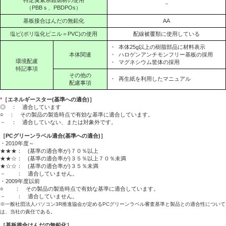
－
（PBBｓ、PBDPOs）
基板接合はんだの無鉛化
AA
塩ビ(ポリ塩化ビニル＝PVC)の使用
配線被覆類に使用している
・
本体25g以上の樹脂部品に材料表示
本体関連
・
ハロゲンアンチモンフリー基板の採用
環境配慮
・
マグネシウム筐体の採用
特記事項
その他の
・
再生紙を利用したマニュアル
配慮事項
*
［エネルギースター(基準への適合)］
◎ ： 適合しています
○ ： その製品の製造時点で有効な基準に適合しています。
－ ： 適合していない、または対象外です。
［PCグリーンラベル適合(基準への適合)］
・2010年度～
★★★： (基準の適合率が)７０％以上
★★☆： (基準の適合率が)３５％以上７０％未満
★☆☆： (基準の適合率が)３５％未満
－ ： 適合していません。
・2009年度以前
○ ： その製品の製造時点で有効な基準に適合しています。
－ ： 適合していません。
※一般社団法人パソコン3R推進協会が定めるPCグリーンラベル審査基準と製品との適合性について
は、当社の責任である。
［基板接合はんだの無鉛化］