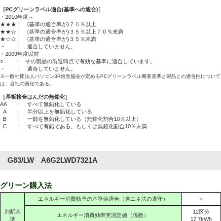
［PCグリーンラベル適合(基準への適合)］
・2010年度～
★★★： (基準の適合率が)７０％以上
★★☆： (基準の適合率が)３５％以上７０％未満
★☆☆： (基準の適合率が)３５％未満
－ ： 適合していません。
・2009年度以前
○ ： その製品の製造時点で有効な基準に適合しています。
－ ： 適合していません。
※一般社団法人パソコン3R推進協会が定めるPCグリーンラベル審査基準と製品との適合性について
は、当社の責任である。
［基板接合はんだの無鉛化］
AA
： すべて無鉛化している
A
： 半分以上を無鉛化している
B
： 一部を無鉛化している（無鉛化割合10％以上）
C
： すべて有鉛である。もしくは無鉛化割合10％未満
G83/LW A6G2LWD7321A
グリーン購入法
エネルギー消費効率の基準値適合（省エネ法の遵守）
○
判断基
12区分
エネルギー消費効率実測定値（係数）
準
17.7kWh