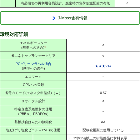
商品梱包の再利用容易設計、廃棄時の負荷低減配慮の有無
○
J-Moss含有情報
環境対応詳細
エネルギースター
○
(基準への適合)
*
省エネトップランナークリア
○
PCグリーンラベル適合
★★★V14
(基準への適合)
エコマーク
－
GPNへの登録
省電力モード(エネスタ申請値)（ｗ）
0.57
リサイクル設計
○
特定臭素系難燃材の使用
－
（PBBｓ、PBDPOs）
基板接合はんだの無鉛化
AA
塩ビ(ポリ塩化ビニル＝PVC)の使用
配線被覆類に使用している
・
本体25g以上の樹脂部品に材料表示