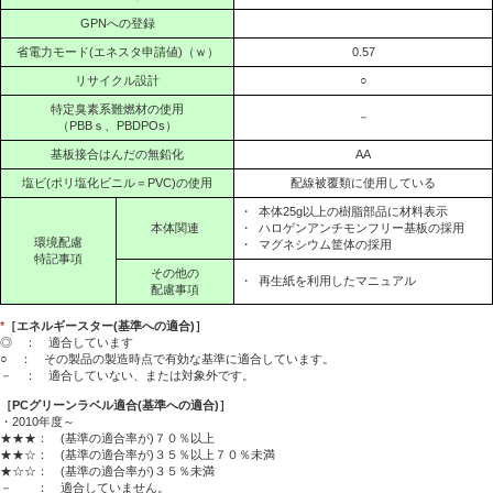
GPNへの登録
省電力モード(エネスタ申請値)（ｗ）
0.57
リサイクル設計
○
特定臭素系難燃材の使用
－
（PBBｓ、PBDPOs）
基板接合はんだの無鉛化
AA
塩ビ(ポリ塩化ビニル＝PVC)の使用
配線被覆類に使用している
・
本体25g以上の樹脂部品に材料表示
本体関連
・
ハロゲンアンチモンフリー基板の採用
環境配慮
・
マグネシウム筐体の採用
特記事項
その他の
・
再生紙を利用したマニュアル
配慮事項
*
［エネルギースター(基準への適合)］
◎ ： 適合しています
○ ： その製品の製造時点で有効な基準に適合しています。
－ ： 適合していない、または対象外です。
［PCグリーンラベル適合(基準への適合)］
・2010年度～
★★★： (基準の適合率が)７０％以上
★★☆： (基準の適合率が)３５％以上７０％未満
★☆☆： (基準の適合率が)３５％未満
－ ： 適合していません。