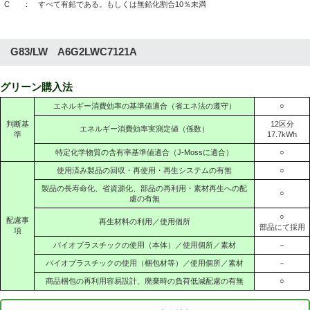
C
： すべて有鉛である。もしくは無鉛化割合10％未満
G83/LW A6G2LWC7121A
グリーン購入法
エネルギー消費効率の基準値適合（省エネ法の遵守）
○
判断基
12区分
エネルギー消費効率実測定値（係数）
準
17.7kWh
特定化学物質の含有率基準値適合（J-Mossに適合）
○
使用済み製品の回収・再使用・再生システムの有無
○
製品の長寿命化、省資源化、部品の再利用・素材再生への配
○
慮の有無
○
配慮事
再生材料の利用／使用個所
部品にて採用
項
バイオプラスチックの使用（本体）／使用個所／素材
－
バイオプラスチックの使用（梱包材等）／使用個所／素材
－
商品梱包の再利用容易設計、廃棄時の負荷低減配慮の有無
○