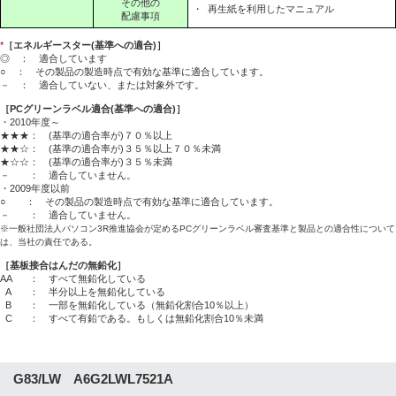
その他の
・
再生紙を利用したマニュアル
配慮事項
*
［エネルギースター(基準への適合)］
◎ ： 適合しています
○ ： その製品の製造時点で有効な基準に適合しています。
－ ： 適合していない、または対象外です。
［PCグリーンラベル適合(基準への適合)］
・2010年度～
★★★： (基準の適合率が)７０％以上
★★☆： (基準の適合率が)３５％以上７０％未満
★☆☆： (基準の適合率が)３５％未満
－ ： 適合していません。
・2009年度以前
○ ： その製品の製造時点で有効な基準に適合しています。
－ ： 適合していません。
※一般社団法人パソコン3R推進協会が定めるPCグリーンラベル審査基準と製品との適合性について
は、当社の責任である。
［基板接合はんだの無鉛化］
AA
： すべて無鉛化している
A
： 半分以上を無鉛化している
B
： 一部を無鉛化している（無鉛化割合10％以上）
C
： すべて有鉛である。もしくは無鉛化割合10％未満
G83/LW A6G2LWL7521A