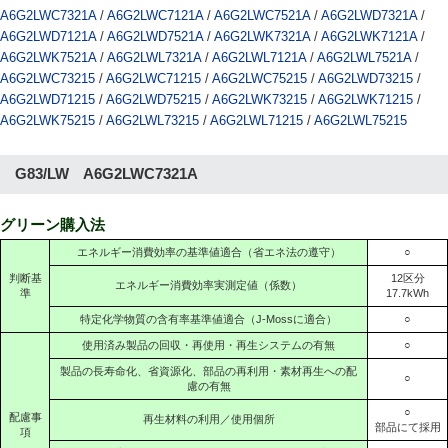
A6G2LWC7321A
/
A6G2LWC7121A
/
A6G2LWC7521A
/
A6G2LWD7321A
/
A6G2LWD7121A
/
A6G2LWD7521A
/
A6G2LWK7321A
/
A6G2LWK7121A
/
A6G2LWK7521A
/
A6G2LWL7321A
/
A6G2LWL7121A
/
A6G2LWL7521A
/
A6G2LWC73215
/
A6G2LWC71215
/
A6G2LWC75215
/
A6G2LWD73215
/
A6G2LWD71215
/
A6G2LWD75215
/
A6G2LWK73215
/
A6G2LWK71215
/
A6G2LWK75215
/
A6G2LWL73215
/
A6G2LWL71215
/
A6G2LWL75215
G83/LW A6G2LWC7321A
グリーン購入法
エネルギー消費効率の基準値適合（省エネ法の遵守）
○
判断基
12区分
エネルギー消費効率実測定値（係数）
準
17.7kWh
特定化学物質の含有率基準値適合（J-Mossに適合）
○
使用済み製品の回収・再使用・再生システムの有無
○
製品の長寿命化、省資源化、部品の再利用・素材再生への配
○
慮の有無
○
配慮事
再生材料の利用／使用個所
部品にて採用
項