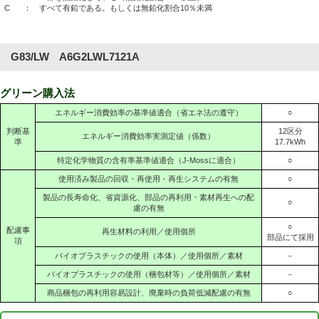
C
： すべて有鉛である。もしくは無鉛化割合10％未満
G83/LW A6G2LWL7121A
グリーン購入法
エネルギー消費効率の基準値適合（省エネ法の遵守）
○
判断基
12区分
エネルギー消費効率実測定値（係数）
準
17.7kWh
特定化学物質の含有率基準値適合（J-Mossに適合）
○
使用済み製品の回収・再使用・再生システムの有無
○
製品の長寿命化、省資源化、部品の再利用・素材再生への配
○
慮の有無
○
配慮事
再生材料の利用／使用個所
部品にて採用
項
バイオプラスチックの使用（本体）／使用個所／素材
－
バイオプラスチックの使用（梱包材等）／使用個所／素材
－
商品梱包の再利用容易設計、廃棄時の負荷低減配慮の有無
○