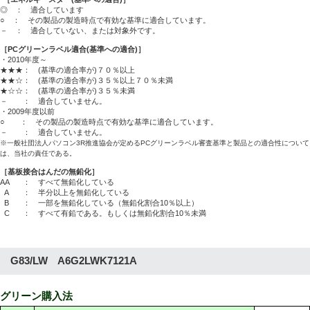
◎ ： 適合しています
○ ： その製品の製造時点で有効な基準に適合しています。
－ ： 適合していない、または対象外です。
［PCグリーンラベル適合(基準への適合)］
・2010年度～
★★★： (基準の適合率が)７０％以上
★★☆： (基準の適合率が)３５％以上７０％未満
★☆☆： (基準の適合率が)３５％未満
－ ： 適合していません。
・2009年度以前
○ ： その製品の製造時点で有効な基準に適合しています。
－ ： 適合していません。
※一般社団法人パソコン3R推進協会が定めるPCグリーンラベル審査基準と製品との適合性について
は、当社の責任である。
［基板接合はんだの無鉛化］
AA
： すべて無鉛化している
A
： 半分以上を無鉛化している
B
： 一部を無鉛化している（無鉛化割合10％以上）
C
： すべて有鉛である。もしくは無鉛化割合10％未満
G83/LW A6G2LWK7121A
グリーン購入法