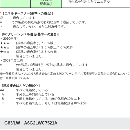
・
再生紙を利用したマニュアル
配慮事項
*
［エネルギースター(基準への適合)］
◎ ： 適合しています
○ ： その製品の製造時点で有効な基準に適合しています。
－ ： 適合していない、または対象外です。
［PCグリーンラベル適合(基準への適合)］
・2010年度～
★★★： (基準の適合率が)７０％以上
★★☆： (基準の適合率が)３５％以上７０％未満
★☆☆： (基準の適合率が)３５％未満
－ ： 適合していません。
・2009年度以前
○ ： その製品の製造時点で有効な基準に適合しています。
－ ： 適合していません。
※一般社団法人パソコン3R推進協会が定めるPCグリーンラベル審査基準と製品との適合性について
は、当社の責任である。
［基板接合はんだの無鉛化］
AA
： すべて無鉛化している
A
： 半分以上を無鉛化している
B
： 一部を無鉛化している（無鉛化割合10％以上）
C
： すべて有鉛である。もしくは無鉛化割合10％未満
G83/LW A6G2LWC7521A