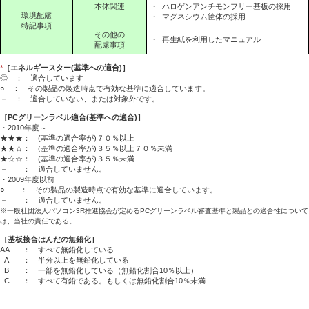
本体関連
・
ハロゲンアンチモンフリー基板の採用
環境配慮
・
マグネシウム筐体の採用
特記事項
その他の
・
再生紙を利用したマニュアル
配慮事項
*
［エネルギースター(基準への適合)］
◎ ： 適合しています
○ ： その製品の製造時点で有効な基準に適合しています。
－ ： 適合していない、または対象外です。
［PCグリーンラベル適合(基準への適合)］
・2010年度～
★★★： (基準の適合率が)７０％以上
★★☆： (基準の適合率が)３５％以上７０％未満
★☆☆： (基準の適合率が)３５％未満
－ ： 適合していません。
・2009年度以前
○ ： その製品の製造時点で有効な基準に適合しています。
－ ： 適合していません。
※一般社団法人パソコン3R推進協会が定めるPCグリーンラベル審査基準と製品との適合性について
は、当社の責任である。
［基板接合はんだの無鉛化］
AA
： すべて無鉛化している
A
： 半分以上を無鉛化している
B
： 一部を無鉛化している（無鉛化割合10％以上）
C
： すべて有鉛である。もしくは無鉛化割合10％未満