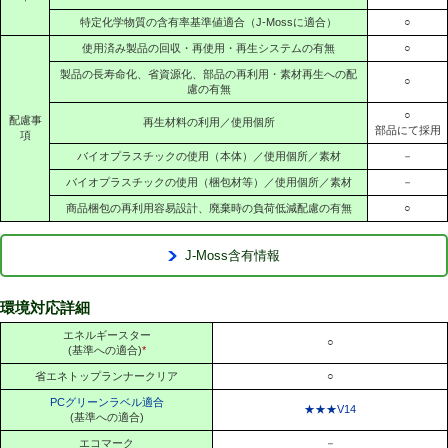
特定化学物質の含有率基準値適合（J-Mossに適合）
○
使用済み製品の回収・再使用・再生システムの有無
○
製品の長寿命化、省資源化、部品の再利用・素材再生への配
○
慮の有無
○
配慮事
再生材料の利用／使用個所
部品にて採用
項
バイオプラスチックの使用（本体）／使用個所／素材
－
バイオプラスチックの使用（梱包材等）／使用個所／素材
－
商品梱包の再利用容易設計、廃棄時の負荷低減配慮の有無
○
J-Moss含有情報
環境対応詳細
エネルギースター
○
(基準への適合)
*
省エネトップランナークリア
○
PCグリーンラベル適合
★★★V14
(基準への適合)
エコマーク
－