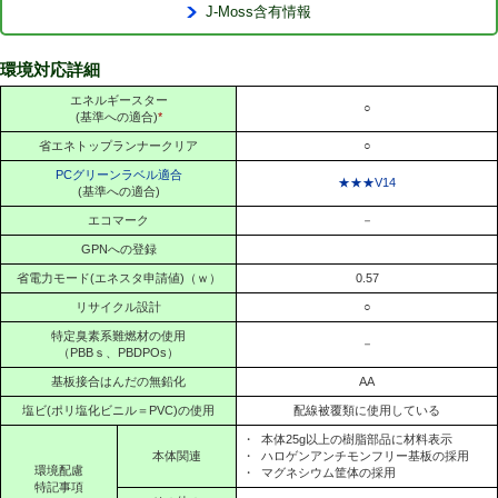
J-Moss含有情報
環境対応詳細
エネルギースター
○
(基準への適合)
*
省エネトップランナークリア
○
PCグリーンラベル適合
★★★V14
(基準への適合)
エコマーク
－
GPNへの登録
省電力モード(エネスタ申請値)（ｗ）
0.57
リサイクル設計
○
特定臭素系難燃材の使用
－
（PBBｓ、PBDPOs）
基板接合はんだの無鉛化
AA
塩ビ(ポリ塩化ビニル＝PVC)の使用
配線被覆類に使用している
・
本体25g以上の樹脂部品に材料表示
本体関連
・
ハロゲンアンチモンフリー基板の採用
環境配慮
・
マグネシウム筐体の採用
特記事項