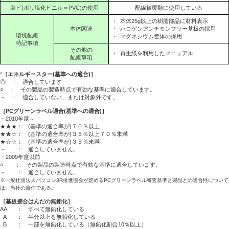
塩ビ(ポリ塩化ビニル＝PVC)の使用
配線被覆類に使用している
・
本体25g以上の樹脂部品に材料表示
本体関連
・
ハロゲンアンチモンフリー基板の採用
環境配慮
・
マグネシウム筐体の採用
特記事項
その他の
・
再生紙を利用したマニュアル
配慮事項
*
［エネルギースター(基準への適合)］
◎ ： 適合しています
○ ： その製品の製造時点で有効な基準に適合しています。
－ ： 適合していない、または対象外です。
［PCグリーンラベル適合(基準への適合)］
・2010年度～
★★★： (基準の適合率が)７０％以上
★★☆： (基準の適合率が)３５％以上７０％未満
★☆☆： (基準の適合率が)３５％未満
－ ： 適合していません。
・2009年度以前
○ ： その製品の製造時点で有効な基準に適合しています。
－ ： 適合していません。
※一般社団法人パソコン3R推進協会が定めるPCグリーンラベル審査基準と製品との適合性について
は、当社の責任である。
［基板接合はんだの無鉛化］
AA
： すべて無鉛化している
A
： 半分以上を無鉛化している
B
： 一部を無鉛化している（無鉛化割合10％以上）