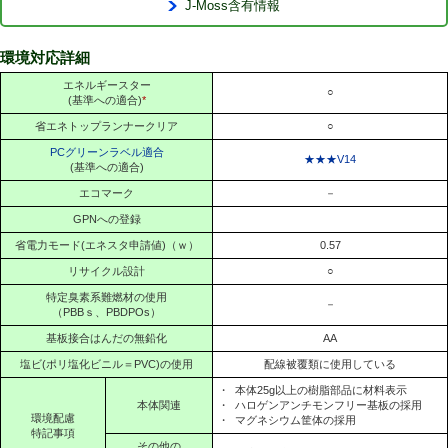
J-Moss含有情報
環境対応詳細
エネルギースター
○
(基準への適合)
*
省エネトップランナークリア
○
PCグリーンラベル適合
★★★V14
(基準への適合)
エコマーク
－
GPNへの登録
省電力モード(エネスタ申請値)（ｗ）
0.57
リサイクル設計
○
特定臭素系難燃材の使用
－
（PBBｓ、PBDPOs）
基板接合はんだの無鉛化
AA
塩ビ(ポリ塩化ビニル＝PVC)の使用
配線被覆類に使用している
・
本体25g以上の樹脂部品に材料表示
本体関連
・
ハロゲンアンチモンフリー基板の採用
環境配慮
・
マグネシウム筐体の採用
特記事項
その他の