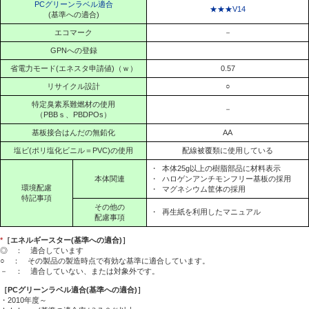
PCグリーンラベル適合
★★★V14
(基準への適合)
エコマーク
－
GPNへの登録
省電力モード(エネスタ申請値)（ｗ）
0.57
リサイクル設計
○
特定臭素系難燃材の使用
－
（PBBｓ、PBDPOs）
基板接合はんだの無鉛化
AA
塩ビ(ポリ塩化ビニル＝PVC)の使用
配線被覆類に使用している
・
本体25g以上の樹脂部品に材料表示
本体関連
・
ハロゲンアンチモンフリー基板の採用
環境配慮
・
マグネシウム筐体の採用
特記事項
その他の
・
再生紙を利用したマニュアル
配慮事項
*
［エネルギースター(基準への適合)］
◎ ： 適合しています
○ ： その製品の製造時点で有効な基準に適合しています。
－ ： 適合していない、または対象外です。
［PCグリーンラベル適合(基準への適合)］
・2010年度～