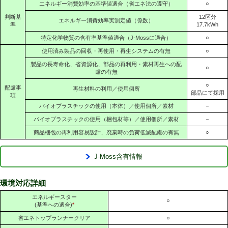
エネルギー消費効率の基準値適合（省エネ法の遵守）
○
判断基
12区分
エネルギー消費効率実測定値（係数）
準
17.7kWh
特定化学物質の含有率基準値適合（J-Mossに適合）
○
使用済み製品の回収・再使用・再生システムの有無
○
製品の長寿命化、省資源化、部品の再利用・素材再生への配
○
慮の有無
○
配慮事
再生材料の利用／使用個所
部品にて採用
項
バイオプラスチックの使用（本体）／使用個所／素材
－
バイオプラスチックの使用（梱包材等）／使用個所／素材
－
商品梱包の再利用容易設計、廃棄時の負荷低減配慮の有無
○
J-Moss含有情報
環境対応詳細
エネルギースター
○
(基準への適合)
*
省エネトップランナークリア
○