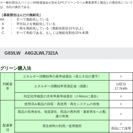
※一般社団法人パソコン3R推進協会が定めるPCグリーンラベル審査基準と製品との適合性について
は、当社の責任である。
［基板接合はんだの無鉛化］
AA
： すべて無鉛化している
A
： 半分以上を無鉛化している
B
： 一部を無鉛化している（無鉛化割合10％以上）
C
： すべて有鉛である。もしくは無鉛化割合10％未満
G83/LW A6G2LWL7321A
グリーン購入法
エネルギー消費効率の基準値適合（省エネ法の遵守）
○
判断基
12区分
エネルギー消費効率実測定値（係数）
準
17.7kWh
特定化学物質の含有率基準値適合（J-Mossに適合）
○
使用済み製品の回収・再使用・再生システムの有無
○
製品の長寿命化、省資源化、部品の再利用・素材再生への配
○
慮の有無
○
配慮事
再生材料の利用／使用個所
部品にて採用
項