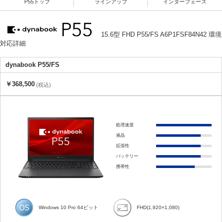
P55トップ
ラインアップ
インターフェース
15.6型 FHD P55/FS A6P1FSF84N42 環境
対応詳細
dynabook P55/FS
￥368,500
(税込)
処理速度
液晶
拡張性
バッテリー
携帯性
Windows 10 Pro 64ビット
FHD(1,920×1,080)