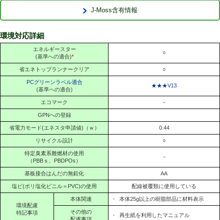
J-Moss含有情報
環境対応詳細
エネルギースター
○
(基準への適合)
*
省エネトップランナークリア
○
PCグリーンラベル適合
★★★V13
(基準への適合)
エコマーク
－
GPNへの登録
省電力モード(エネスタ申請値)（ｗ）
0.44
リサイクル設計
○
特定臭素系難燃材の使用
－
（PBBｓ、PBDPOs）
基板接合はんだの無鉛化
AA
塩ビ(ポリ塩化ビニル＝PVC)の使用
配線被覆類に使用している
本体関連
・
本体25g以上の樹脂部品に材料表示
環境配慮
その他の
特記事項
・
再生紙を利用したマニュアル
配慮事項