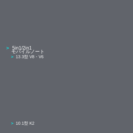
5in1/2in1
モバイルノート
13.3型 V8・V6
10.1型 K2