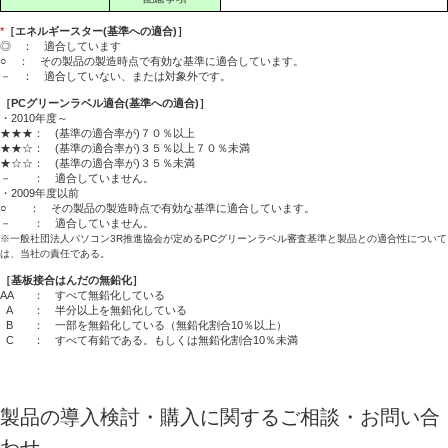
*
［エネルギースター(基準への適合)］
◎ ： 適合しています
○ ： その製品の製造時点で有効な基準に適合しています。
－ ： 適合していない、または対象外です。
［PCグリーンラベル適合(基準への適合)］
・2010年度～
★★★： (基準の適合率が)７０％以上
★★☆： (基準の適合率が)３５％以上７０％未満
★☆☆： (基準の適合率が)３５％未満
－ ： 適合していません。
・2009年度以前
○ ： その製品の製造時点で有効な基準に適合しています。
－ ： 適合していません。
※一般社団法人パソコン3R推進協会が定めるPCグリーンラベル審査基準と製品との適合性について
は、当社の責任である。
［基板接合はんだの無鉛化］
AA
： すべて無鉛化している
A
： 半分以上を無鉛化している
B
： 一部を無鉛化している（無鉛化割合10％以上）
C
： すべて有鉛である。もしくは無鉛化割合10％未満
製品の導入検討・購入に関するご相談・お問い合
わせ