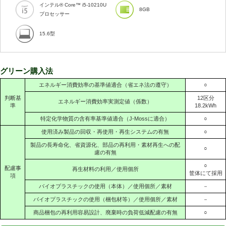
インテル® Core™ i5-10210U
8GB
プロセッサー
15.6型
グリーン購入法
エネルギー消費効率の基準値適合（省エネ法の遵守）
○
判断基
12区分
エネルギー消費効率実測定値（係数）
準
18.2kWh
特定化学物質の含有率基準値適合（J-Mossに適合）
○
使用済み製品の回収・再使用・再生システムの有無
○
製品の長寿命化、省資源化、部品の再利用・素材再生への配
○
慮の有無
○
配慮事
再生材料の利用／使用個所
筐体にて採用
項
バイオプラスチックの使用（本体）／使用個所／素材
－
バイオプラスチックの使用（梱包材等）／使用個所／素材
－
商品梱包の再利用容易設計、廃棄時の負荷低減配慮の有無
○