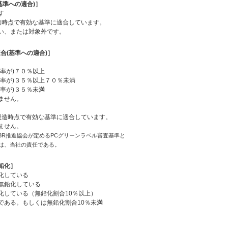
基準への適合)］
す
造時点で有効な基準に適合しています。
い、または対象外です。
合(基準への適合)］
率が)７０％以上
合率が)３５％以上７０％未満
率が)３５％未満
ません。
造時点で有効な基準に適合しています。
ません。
3R推進協会が定めるPCグリーンラベル審査基準と
は、当社の責任である。
鉛化］
化している
無鉛化している
化している（無鉛化割合10％以上）
である。もしくは無鉛化割合10％未満