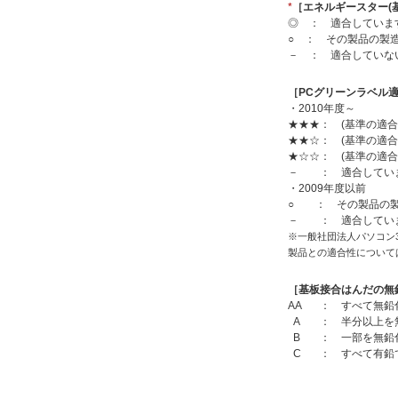
*
［エネルギースター(
◎ ： 適合していま
○ ： その製品の製
－ ： 適合していな
［PCグリーンラベル適
・2010年度～
★★★： (基準の適合
★★☆： (基準の適
★☆☆： (基準の適合
－ ： 適合してい
・2009年度以前
○ ： その製品の製
－ ： 適合してい
※一般社団法人パソコン
製品との適合性について
［基板接合はんだの無
AA
： すべて無鉛
A
： 半分以上を
B
： 一部を無鉛
C
： すべて有鉛