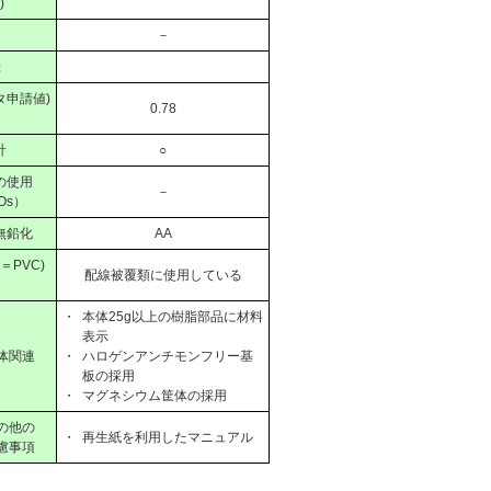
)
－
録
タ申請値)
0.78
計
○
の使用
－
Os）
無鉛化
AA
PVC)
配線被覆類に使用している
・
本体25g以上の樹脂部品に材料
表示
体関連
・
ハロゲンアンチモンフリー基
板の採用
・
マグネシウム筐体の採用
の他の
・
再生紙を利用したマニュアル
慮事項