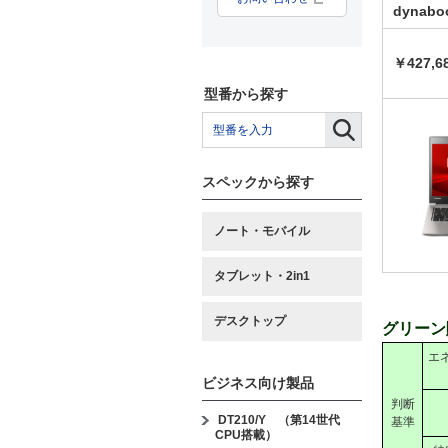
dynabo
￥427,6
型番から探す
スペックから探す
ノート・モバイル
タブレット・2in1
デスクトップ
グリーン
エ
ビジネス向け製品
判断
DT210/Y （第14世代
基準
CPU搭載）