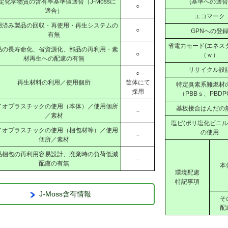
定化学物質の含有率基準値適合（J-Mossに
(基準への適合
○
適合）
エコマーク
用済み製品の回収・再使用・再生システムの
○
GPNへの登
有無
省電力モード(エネス
品の長寿命化、省資源化、部品の再利用・素
○
（ｗ）
材再生への配慮の有無
リサイクル設
○
再生材料の利用／使用個所
筐体にて
特定臭素系難燃材
採用
（PBBｓ、PBDP
イオプラスチックの使用（本体）／使用個所
基板接合はんだの
－
／素材
塩ビ(ポリ塩化ビニル＝
イオプラスチックの使用（梱包材等）／使用
の使用
－
個所／素材
品梱包の再利用容易設計、廃棄時の負荷低減
－
配慮の有無
本
環境配慮
特記事項
J-Moss含有情報
そ
配