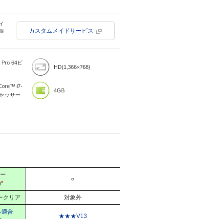
イ
カスタムメイドサービス
限
 Pro 64ビ
HD(1,366×768)
re™ i7-
4GB
ロセッサー
ー
○
)
*
ークリア
対象外
ル適合
★★★V13