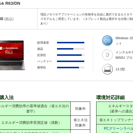
ok R63/DN
増設メモリやアプリケーションの有無等を自由に選択できるカスタマ
80
(税込)
ズモデルもご用意しています。（タブレット製品は選択する仕様に制
あり）
Windows 10
処理速度
ット
液晶
インテル® Co
拡張性
8650U プ
バッテリー
携帯性
13.3型
購入法
環境対応詳細
ネルギー消費効率の基準値適合（省エネ法の
エネルギースタ
対象外
遵守）
(基準への適合
省エネ法
省エネトップランナ
エネルギー消費効率実測定値（係数）
対象外
PCグリーンラベ