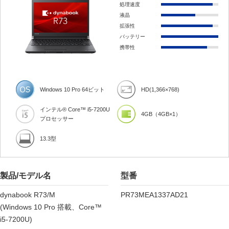
処理速度
液晶
拡張性
バッテリー
携帯性
Windows 10 Pro 64ビット
HD(1,366×768)
インテル® Core™ i5-7200U
4GB（4GB×1）
プロセッサー
13.3型
製品/モデル名
型番
dynabook R73/M
PR73MEA1337AD21
(Windows 10 Pro 搭載、Core™
i5-7200U)