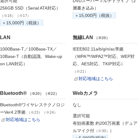
選択可能
DVDスーパーマルチドライブ（2
256GB SSD（Serial ATA対応）
層書き込み）
＋15,000円（税抜）
（※16）（※17）
＋15,000円（税抜）
LAN
無線LAN
（※20）
1000Base-T／100Base-TX／
IEEE802.11a/b/g/n/ac準拠
10Base-T（自動認識、Wake-up
（WPA™/WPA2™対応、WEP対
on LAN対応）
応、AES対応、TKIP対応）
（※21）
対応地域はこちら
Bluetooth®
Webカメラ
（※20）（※22）
Bluetooth®ワイヤレステクノロジ
なし
ーVer4.2準拠
（※23）（※24）
選択可能
対応地域はこちら
有効画素数 約200万画素（デュア
ルマイク付
）
（※30）
＋5,000円(税抜)