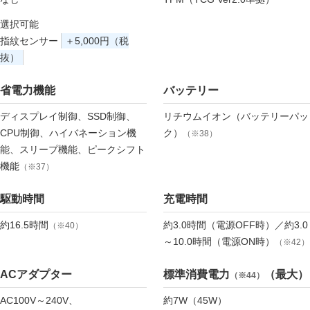
選択可能
指紋センサー
＋5,000円（税
抜）
省電力機能
バッテリー
ディスプレイ制御、SSD制御、
リチウムイオン（バッテリーパッ
CPU制御、ハイバネーション機
ク）
（※38）
能、スリープ機能、ピークシフト
機能
（※37）
駆動時間
充電時間
約16.5時間
約3.0時間（電源OFF時）／約3.0
（※40）
～10.0時間（電源ON時）
（※42）
ACアダプター
標準消費電力
（最大）
（※44）
AC100V～240V、
約7W（45W）