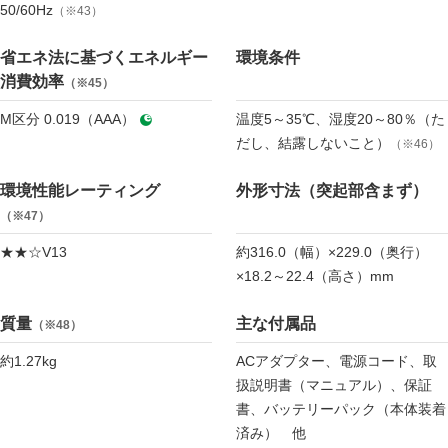
50/60Hz
（※43）
省エネ法に基づくエネルギー
環境条件
消費効率
（※45）
M区分 0.019（AAA）
温度5～35℃、湿度20～80％（た
だし、結露しないこと）
（※46）
環境性能レーティング
外形寸法（突起部含まず）
（※47）
★★☆V13
約316.0（幅）×229.0（奥行）
×18.2～22.4（高さ）mm
質量
主な付属品
（※48）
約1.27kg
ACアダプター、電源コード、取
扱説明書（マニュアル）、保証
書、バッテリーパック（本体装着
済み） 他