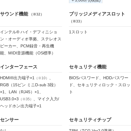
サウンド機能
ブリッジメディアスロット
（※32）
（※33）
インテル® ハイ・デフィニショ
1スロット
ン・オーディオ準拠、ステレオス
ピーカー、PCM録音・再生機
能、MIDI音源機能（OS標準）
インターフェース
セキュリティ機能
HDMI®出力端子×1
、
BIOSパスワード、HDDパスワー
（※10）
RGB（15ピン ミニD-sub 3段）
ド、セキュリティロック・スロッ
×1、LAN（RJ45）×1、
ト
USB3.0×3
、マイク入力/
（※35）
ヘッドホン出力端子×1
センサー
セキュリティチップ
なし
TPM（TCG Ver2.0準拠）