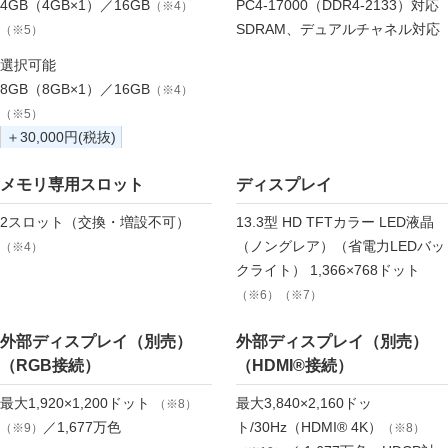
4GB（4GB×1）／16GB
PC4-17000（DDR4-2133）対応
（※4）
SDRAM、デュアルチャネル対応
（※5）
選択可能
8GB（8GB×1）／16GB
（※4）
（※5）
＋30,000円(税抜)
メモリ専用スロット
ディスプレイ
2スロット（交換・増設不可）
13.3型 HD TFTカラー LED液晶
（ノングレア）（省電力LEDバッ
（※4）
クライト） 1,366×768ドット
（※6）（※7）
外部ディスプレイ（別売）
外部ディスプレイ（別売）
（RGB接続）
（HDMI®接続）
最大1,920×1,200ドット
最大3,840×2,160ドッ
（※8）
／1,677万色
ト/30Hz（HDMI® 4K）
（※9）
（※8）