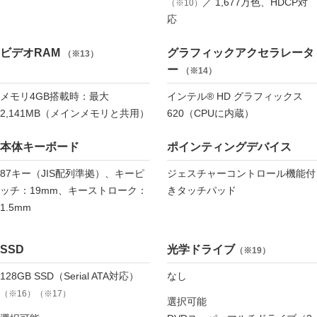
／ 1,677万色、HDCP対
（※10）
応
ビデオRAM
グラフィックアクセラレータ
（※13）
ー
（※14）
メモリ4GB搭載時：最大
インテル® HD グラフィックス
2,141MB（メインメモリと共用）
620（CPUに内蔵）
本体キーボード
ポインティングデバイス
87キー（JIS配列準拠）、キーピ
ジェスチャーコントロール機能付
ッチ：19mm、キーストローク：
きタッチパッド
1.5mm
SSD
光学ドライブ
（※19）
128GB SSD（Serial ATA対応）
なし
（※16）（※17）
選択可能