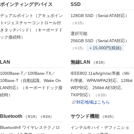
ポインティングデバイス
SSD
デュアルポイント（アキュポイン
128GB SSD（Serial ATA対応）
ト+ジェスチャーコントロール付
（※15）
きタッチパッド）（キーボードド
選択可能
ック接続時）
256GB SSD（Serial ATA対応）
＋15,000円(税抜)
（※15）
LAN
無線LAN
（※19）
1000Base-T／100Base-TX／
IEEE802.11a/b/g/n/ac準拠（Wi-
10Base-T（自動認識、Wake On
Fi準拠、WPA/WPA2対応、128bit
LAN対応）（キーボードドック接
WEP対応、256bit AES対応、
続時）
TKIP対応）
（※20）
対応地域はこちら
Bluetooth
サウンド機能
（※19）（※24）
（※25）
Bluetooth® ワイヤレステクノロ
インテル® ハイ・デフィニショ