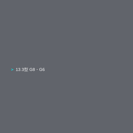
13.3型 G8・G6