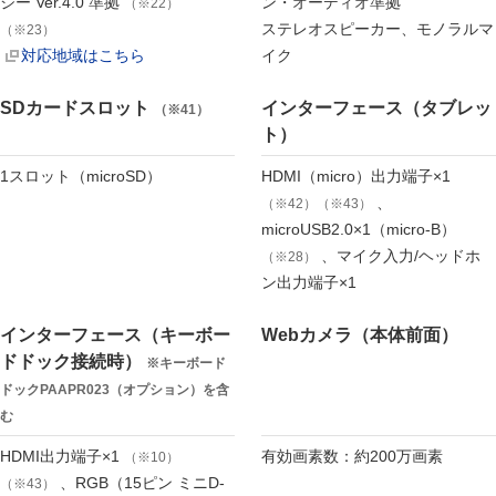
ジー Ver.4.0 準拠
ン・オーディオ準拠
（※22）
ステレオスピーカー、モノラルマ
（※23）
対応地域はこちら
イク
SDカードスロット
インターフェース（タブレッ
（※41）
ト）
1スロット（microSD）
HDMI（micro）出力端子×1
、
（※42）（※43）
microUSB2.0×1（micro-B）
、マイク入力/ヘッドホ
（※28）
ン出力端子×1
インターフェース（キーボー
Webカメラ（本体前面）
ドドック接続時）
※キーボード
ドックPAAPR023（オプション）を含
む
HDMI出力端子×1
有効画素数：約200万画素
（※10）
、RGB（15ピン ミニD-
（※43）