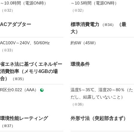
～10.0時間（電源ON時）
～10.5時間（電源ON時）
（※32）
（※32）
ACアダプター
標準消費電力
（最
（※34）
大）
AC100V～240V、50/60Hz
約6W（45W）
（※33）
省エネ法に基づくエネルギー
環境条件
消費効率（メモリ4GBの場
合）
（※35）
R区分0.022（AAA）
温度5～35℃、湿度20～80％（た
だし、結露していないこと）
（※36）
環境性能レーティング
外形寸法（突起部含まず）
（※37）