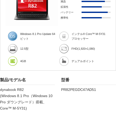
液晶
拡張性
バッテリー
携帯性
Windows 8.1 Pro Update 64
インテル® Core™ M-5Y31
ビット
プロセッサー
12.5型
FHD(1,920×1,080)
4GB
デュアルポイント
製品/モデル名
型番
dynabook R82
PR82PEGDC47AD51
(Windows 8.1 Pro（Windows 10
Pro ダウングレード）搭載、
Core™ M-5Y31)