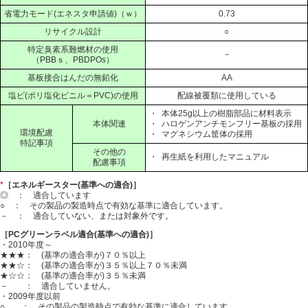
省電力モード(エネスタ申請値)（ｗ）
0.73
リサイクル設計
○
特定臭素系難燃材の使用
－
（PBBｓ、PBDPOs）
基板接合はんだの無鉛化
AA
塩ビ(ポリ塩化ビニル＝PVC)の使用
配線被覆類に使用している
・
本体25g以上の樹脂部品に材料表示
本体関連
・
ハロゲンアンチモンフリー基板の採用
環境配慮
・
マグネシウム筐体の採用
特記事項
その他の
・
再生紙を利用したマニュアル
配慮事項
*
［エネルギースター(基準への適合)］
◎ ： 適合しています
○ ： その製品の製造時点で有効な基準に適合しています。
－ ： 適合していない、または対象外です。
［PCグリーンラベル適合(基準への適合)］
・2010年度～
★★★： (基準の適合率が)７０％以上
★★☆： (基準の適合率が)３５％以上７０％未満
★☆☆： (基準の適合率が)３５％未満
－ ： 適合していません。
・2009年度以前
○ ： その製品の製造時点で有効な基準に適合しています。