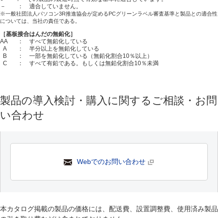
－ ： 適合していません。
※一般社団法人パソコン3R推進協会が定めるPCグリーンラベル審査基準と製品との適合性
については、当社の責任である。
［基板接合はんだの無鉛化］
AA
： すべて無鉛化している
A
： 半分以上を無鉛化している
B
： 一部を無鉛化している（無鉛化割合10％以上）
C
： すべて有鉛である。もしくは無鉛化割合10％未満
製品の導入検討・購入に関するご相談・お問
い合わせ
Webでのお問い合わせ
本カタログ掲載の製品の価格には、配送費、設置調整費、使用済み製品