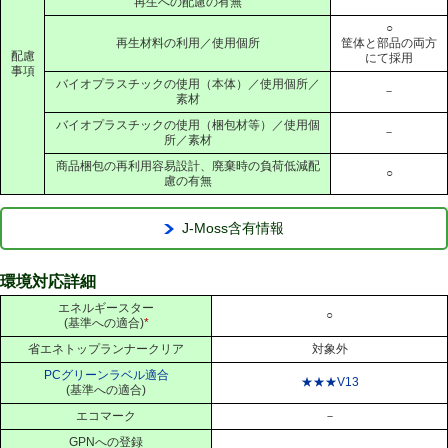
再生への配慮の有無
○
再生材料の利用／使用個所
筐体と部品の両方
配慮
にて採用
事項
バイオプラスチックの使用（本体）／使用個所／
－
素材
バイオプラスチックの使用（梱包材等）／使用個
－
所／素材
商品梱包の再利用容易設計、廃棄時の負荷低減配
○
慮の有無
J-Moss含有情報
環境対応詳細
エネルギースター
○
(基準への適合)
*
省エネトップランナークリア
対象外
PCグリーンラベル適合
★★★V13
(基準への適合)
エコマーク
－
GPNへの登録