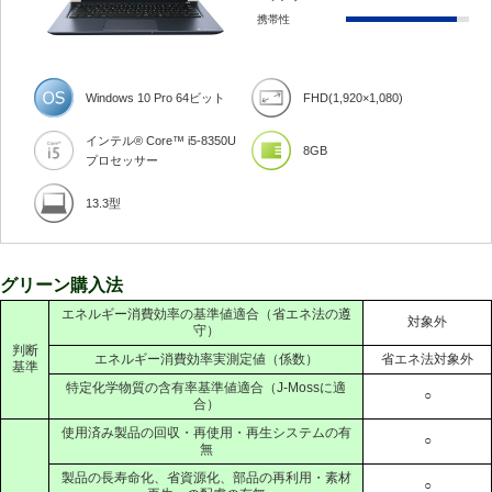
携帯性
Windows 10 Pro 64ビット
FHD(1,920×1,080)
インテル® Core™ i5-8350U
8GB
プロセッサー
13.3型
グリーン購入法
エネルギー消費効率の基準値適合（省エネ法の遵
対象外
守）
判断
エネルギー消費効率実測定値（係数）
省エネ法対象外
基準
特定化学物質の含有率基準値適合（J-Mossに適
○
合）
使用済み製品の回収・再使用・再生システムの有
○
無
製品の長寿命化、省資源化、部品の再利用・素材
○