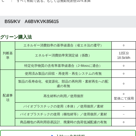
C
： すべて有鉛である。もしくは無鉛化割合10％未満
B55/KV A6BVKVK85615
グリーン購入法
エネルギー消費効率の基準値適合（省エネ法の遵守）
○
判断基
12区分
エネルギー消費効率実測定値（係数）
準
18.5kWh
特定化学物質の含有率基準値適合（J-Mossに適合）
○
使用済み製品の回収・再使用・再生システムの有無
○
製品の長寿命化、省資源化、部品の再利用・素材再生への配
○
慮の有無
○
配慮事
再生材料の利用／使用個所
筐体にて採用
項
バイオプラスチックの使用（本体）／使用個所／素材
－
バイオプラスチックの使用（梱包材等）／使用個所／素材
－
商品梱包の再利用容易設計、廃棄時の負荷低減配慮の有無
○