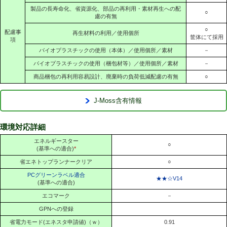
製品の長寿命化、省資源化、部品の再利用・素材再生への配
○
慮の有無
○
配慮事
再生材料の利用／使用個所
筐体にて採用
項
バイオプラスチックの使用（本体）／使用個所／素材
－
バイオプラスチックの使用（梱包材等）／使用個所／素材
－
商品梱包の再利用容易設計、廃棄時の負荷低減配慮の有無
○
J-Moss含有情報
環境対応詳細
エネルギースター
○
(基準への適合)
*
省エネトップランナークリア
○
PCグリーンラベル適合
★★☆V14
(基準への適合)
エコマーク
－
GPNへの登録
省電力モード(エネスタ申請値)（ｗ）
0.91