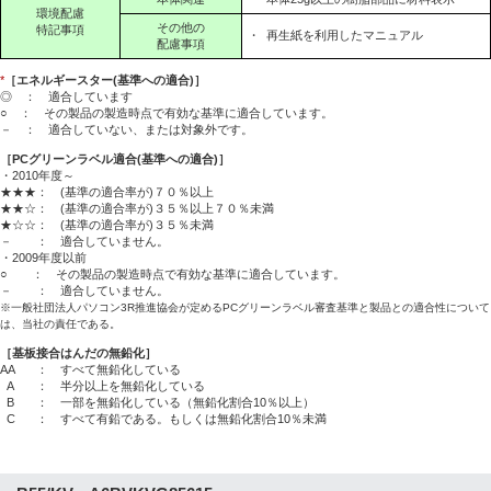
環境配慮
その他の
特記事項
・
再生紙を利用したマニュアル
配慮事項
*
［エネルギースター(基準への適合)］
◎ ： 適合しています
○ ： その製品の製造時点で有効な基準に適合しています。
－ ： 適合していない、または対象外です。
［PCグリーンラベル適合(基準への適合)］
・2010年度～
★★★： (基準の適合率が)７０％以上
★★☆： (基準の適合率が)３５％以上７０％未満
★☆☆： (基準の適合率が)３５％未満
－ ： 適合していません。
・2009年度以前
○ ： その製品の製造時点で有効な基準に適合しています。
－ ： 適合していません。
※一般社団法人パソコン3R推進協会が定めるPCグリーンラベル審査基準と製品との適合性について
は、当社の責任である。
［基板接合はんだの無鉛化］
AA
： すべて無鉛化している
A
： 半分以上を無鉛化している
B
： 一部を無鉛化している（無鉛化割合10％以上）
C
： すべて有鉛である。もしくは無鉛化割合10％未満