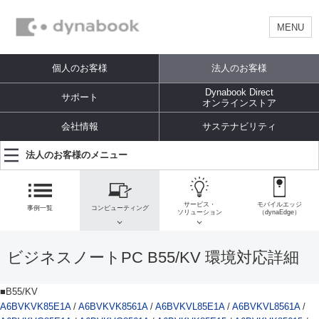
MENU
個人のお客様
法人のお客様
Dynabook Direct
サポート
オンラインストア
会社情報
サステナビリティ
法人のお客様のメニュー
サービス・
モバイルエッジ
事例一覧
コンピューティング
ソリューション
（dynaEdge）
ビジネスノートPC B55/KV 環境対応詳細
■B55/KV
A6BVKVK85E1A
/
A6BVKVK8561A
/
A6BVKVL85E1A
/
A6BVKVL8561A
/