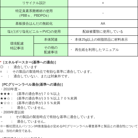
リサイクル設計
○
特定臭素系難燃材の使用
－
（PBBｓ、PBDPOs）
基板接合はんだの無鉛化
AA
塩ビ(ポリ塩化ビニル＝PVC)の使用
配線被覆類に使用している
本体関連
・
本体25g以上の樹脂部品に材料表示
環境配慮
その他の
特記事項
・
再生紙を利用したマニュアル
配慮事項
*
［エネルギースター(基準への適合)］
◎ ： 適合しています
○ ： その製品の製造時点で有効な基準に適合しています。
－ ： 適合していない、または対象外です。
［PCグリーンラベル適合(基準への適合)］
・2010年度～
★★★： (基準の適合率が)７０％以上
★★☆： (基準の適合率が)３５％以上７０％未満
★☆☆： (基準の適合率が)３５％未満
－ ： 適合していません。
・2009年度以前
○ ： その製品の製造時点で有効な基準に適合しています。
－ ： 適合していません。
※一般社団法人パソコン3R推進協会が定めるPCグリーンラベル審査基準と製品との適合性について
は、当社の責任である。