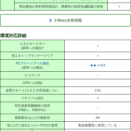
商品梱包の再利用容易設計、廃棄時の負荷低減配慮の有無
○
J-Moss含有情報
環境対応詳細
エネルギースター
○
(基準への適合)
*
省エネトップランナークリア
○
PCグリーンラベル適合
★★☆V14
(基準への適合)
エコマーク
－
GPNへの登録
省電力モード(エネスタ申請値)（ｗ）
0.91
リサイクル設計
○
特定臭素系難燃材の使用
－
（PBBｓ、PBDPOs）
基板接合はんだの無鉛化
AA
塩ビ(ポリ塩化ビニル＝PVC)の使用
配線被覆類に使用している