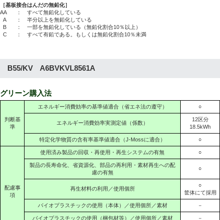
［基板接合はんだの無鉛化］
AA
： すべて無鉛化している
A
： 半分以上を無鉛化している
B
： 一部を無鉛化している（無鉛化割合10％以上）
C
： すべて有鉛である。もしくは無鉛化割合10％未満
B55/KV A6BVKVL8561A
グリーン購入法
エネルギー消費効率の基準値適合（省エネ法の遵守）
○
判断基
12区分
エネルギー消費効率実測定値（係数）
準
18.5kWh
特定化学物質の含有率基準値適合（J-Mossに適合）
○
使用済み製品の回収・再使用・再生システムの有無
○
製品の長寿命化、省資源化、部品の再利用・素材再生への配
○
慮の有無
○
配慮事
再生材料の利用／使用個所
筐体にて採用
項
バイオプラスチックの使用（本体）／使用個所／素材
－
バイオプラスチックの使用（梱包材等）／使用個所／素材
－