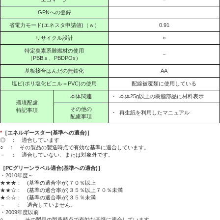
GPNへの登録
省電力モード(エネスタ申請値)（ｗ）
0.91
リサイクル設計
○
特定臭素系難燃材の使用
－
（PBBｓ、PBDPOs）
基板接合はんだの無鉛化
AA
塩ビ(ポリ塩化ビニル＝PVC)の使用
配線被覆類に使用している
本体関連
・
本体25g以上の樹脂部品に材料表示
環境配慮
その他の
特記事項
・
再生紙を利用したマニュアル
配慮事項
*
［エネルギースター(基準への適合)］
◎ ： 適合しています
○ ： その製品の製造時点で有効な基準に適合しています。
－ ： 適合していない、または対象外です。
［PCグリーンラベル適合(基準への適合)］
・2010年度～
★★★： (基準の適合率が)７０％以上
★★☆： (基準の適合率が)３５％以上７０％未満
★☆☆： (基準の適合率が)３５％未満
－ ： 適合していません。
・2009年度以前
○ ： その製品の製造時点で有効な基準に適合しています。