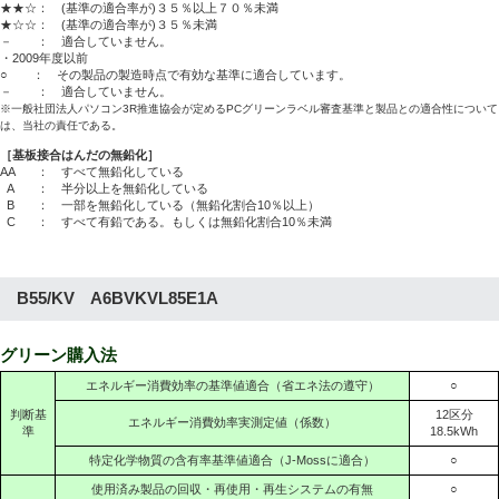
★★☆： (基準の適合率が)３５％以上７０％未満
★☆☆： (基準の適合率が)３５％未満
－ ： 適合していません。
・2009年度以前
○ ： その製品の製造時点で有効な基準に適合しています。
－ ： 適合していません。
※一般社団法人パソコン3R推進協会が定めるPCグリーンラベル審査基準と製品との適合性について
は、当社の責任である。
［基板接合はんだの無鉛化］
AA
： すべて無鉛化している
A
： 半分以上を無鉛化している
B
： 一部を無鉛化している（無鉛化割合10％以上）
C
： すべて有鉛である。もしくは無鉛化割合10％未満
B55/KV A6BVKVL85E1A
グリーン購入法
エネルギー消費効率の基準値適合（省エネ法の遵守）
○
判断基
12区分
エネルギー消費効率実測定値（係数）
準
18.5kWh
特定化学物質の含有率基準値適合（J-Mossに適合）
○
使用済み製品の回収・再使用・再生システムの有無
○