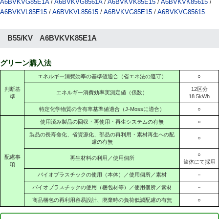
A6BVKVG85E1A
/
A6BVKVG8561A
/
A6BVKVK85E15
/
A6BVKVK85615
/
A6BVKVL85E15
/
A6BVKVL85615
/
A6BVKVG85E15
/
A6BVKVG85615
B55/KV A6BVKVK85E1A
グリーン購入法
エネルギー消費効率の基準値適合（省エネ法の遵守）
○
判断基
12区分
エネルギー消費効率実測定値（係数）
準
18.5kWh
特定化学物質の含有率基準値適合（J-Mossに適合）
○
使用済み製品の回収・再使用・再生システムの有無
○
製品の長寿命化、省資源化、部品の再利用・素材再生への配
○
慮の有無
○
配慮事
再生材料の利用／使用個所
筐体にて採用
項
バイオプラスチックの使用（本体）／使用個所／素材
－
バイオプラスチックの使用（梱包材等）／使用個所／素材
－
商品梱包の再利用容易設計、廃棄時の負荷低減配慮の有無
○