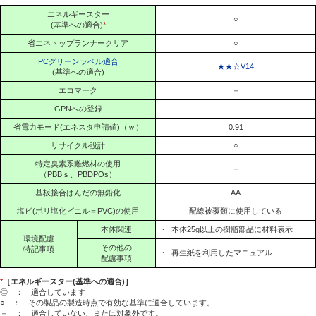
エネルギースター
○
(基準への適合)
*
省エネトップランナークリア
○
PCグリーンラベル適合
★★☆V14
(基準への適合)
エコマーク
－
GPNへの登録
省電力モード(エネスタ申請値)（ｗ）
0.91
リサイクル設計
○
特定臭素系難燃材の使用
－
（PBBｓ、PBDPOs）
基板接合はんだの無鉛化
AA
塩ビ(ポリ塩化ビニル＝PVC)の使用
配線被覆類に使用している
本体関連
・
本体25g以上の樹脂部品に材料表示
環境配慮
その他の
特記事項
・
再生紙を利用したマニュアル
配慮事項
*
［エネルギースター(基準への適合)］
◎ ： 適合しています
○ ： その製品の製造時点で有効な基準に適合しています。
－ ： 適合していない、または対象外です。