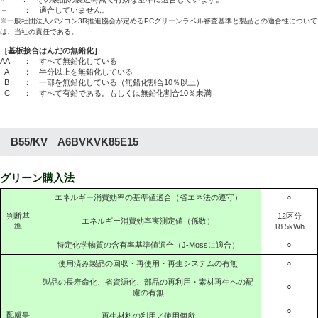
－ ： 適合していません。
※一般社団法人パソコン3R推進協会が定めるPCグリーンラベル審査基準と製品との適合性について
は、当社の責任である。
［基板接合はんだの無鉛化］
AA
： すべて無鉛化している
A
： 半分以上を無鉛化している
B
： 一部を無鉛化している（無鉛化割合10％以上）
C
： すべて有鉛である。もしくは無鉛化割合10％未満
B55/KV A6BVKVK85E15
グリーン購入法
エネルギー消費効率の基準値適合（省エネ法の遵守）
○
判断基
12区分
エネルギー消費効率実測定値（係数）
準
18.5kWh
特定化学物質の含有率基準値適合（J-Mossに適合）
○
使用済み製品の回収・再使用・再生システムの有無
○
製品の長寿命化、省資源化、部品の再利用・素材再生への配
○
慮の有無
○
配慮事
再生材料の利用／使用個所