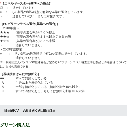
*
［エネルギースター(基準への適合)］
◎ ： 適合しています
○ ： その製品の製造時点で有効な基準に適合しています。
－ ： 適合していない、または対象外です。
［PCグリーンラベル適合(基準への適合)］
・2010年度～
★★★： (基準の適合率が)７０％以上
★★☆： (基準の適合率が)３５％以上７０％未満
★☆☆： (基準の適合率が)３５％未満
－ ： 適合していません。
・2009年度以前
○ ： その製品の製造時点で有効な基準に適合しています。
－ ： 適合していません。
※一般社団法人パソコン3R推進協会が定めるPCグリーンラベル審査基準と製品との適合性について
は、当社の責任である。
［基板接合はんだの無鉛化］
AA
： すべて無鉛化している
A
： 半分以上を無鉛化している
B
： 一部を無鉛化している（無鉛化割合10％以上）
C
： すべて有鉛である。もしくは無鉛化割合10％未満
B55/KV A6BVKVL85E15
グリーン購入法