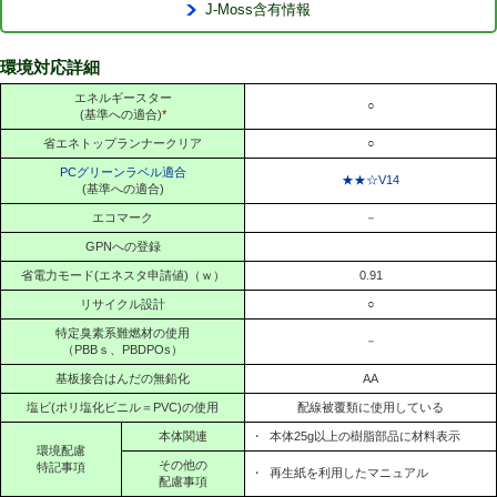
J-Moss含有情報
環境対応詳細
エネルギースター
○
(基準への適合)
*
省エネトップランナークリア
○
PCグリーンラベル適合
★★☆V14
(基準への適合)
エコマーク
－
GPNへの登録
省電力モード(エネスタ申請値)（ｗ）
0.91
リサイクル設計
○
特定臭素系難燃材の使用
－
（PBBｓ、PBDPOs）
基板接合はんだの無鉛化
AA
塩ビ(ポリ塩化ビニル＝PVC)の使用
配線被覆類に使用している
本体関連
・
本体25g以上の樹脂部品に材料表示
環境配慮
その他の
特記事項
・
再生紙を利用したマニュアル
配慮事項