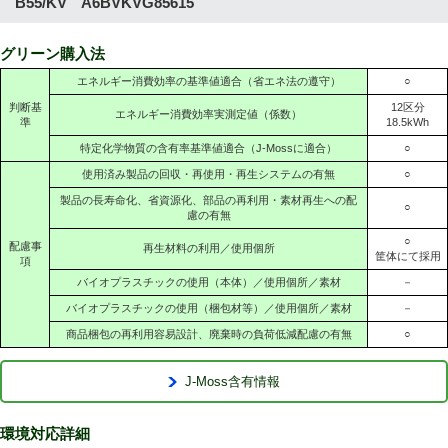
B55/KV A6BVKVG85615
グリーン購入法
エネルギー消費効率の基準値適合（省エネ法の遵守）
○
判断基
12区分
エネルギー消費効率実測定値（係数）
準
18.5kWh
特定化学物質の含有率基準値適合（J-Mossに適合）
○
使用済み製品の回収・再使用・再生システムの有無
○
製品の長寿命化、省資源化、部品の再利用・素材再生への配
○
慮の有無
○
配慮事
再生材料の利用／使用個所
筐体にて採用
項
バイオプラスチックの使用（本体）／使用個所／素材
－
バイオプラスチックの使用（梱包材等）／使用個所／素材
－
商品梱包の再利用容易設計、廃棄時の負荷低減配慮の有無
○
J-Moss含有情報
環境対応詳細