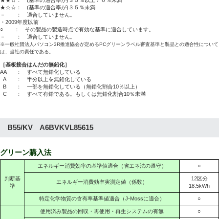
★☆☆： (基準の適合率が)３５％未満
－ ： 適合していません。
・2009年度以前
○ ： その製品の製造時点で有効な基準に適合しています。
－ ： 適合していません。
※一般社団法人パソコン3R推進協会が定めるPCグリーンラベル審査基準と製品との適合性について
は、当社の責任である。
［基板接合はんだの無鉛化］
AA
： すべて無鉛化している
A
： 半分以上を無鉛化している
B
： 一部を無鉛化している（無鉛化割合10％以上）
C
： すべて有鉛である。もしくは無鉛化割合10％未満
B55/KV A6BVKVL85615
グリーン購入法
エネルギー消費効率の基準値適合（省エネ法の遵守）
○
判断基
12区分
エネルギー消費効率実測定値（係数）
準
18.5kWh
特定化学物質の含有率基準値適合（J-Mossに適合）
○
使用済み製品の回収・再使用・再生システムの有無
○