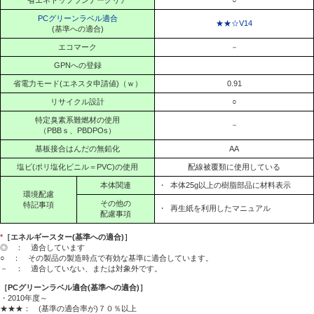
PCグリーンラベル適合
★★☆V14
(基準への適合)
エコマーク
－
GPNへの登録
省電力モード(エネスタ申請値)（ｗ）
0.91
リサイクル設計
○
特定臭素系難燃材の使用
－
（PBBｓ、PBDPOs）
基板接合はんだの無鉛化
AA
塩ビ(ポリ塩化ビニル＝PVC)の使用
配線被覆類に使用している
本体関連
・
本体25g以上の樹脂部品に材料表示
環境配慮
その他の
特記事項
・
再生紙を利用したマニュアル
配慮事項
*
［エネルギースター(基準への適合)］
◎ ： 適合しています
○ ： その製品の製造時点で有効な基準に適合しています。
－ ： 適合していない、または対象外です。
［PCグリーンラベル適合(基準への適合)］
・2010年度～
★★★： (基準の適合率が)７０％以上