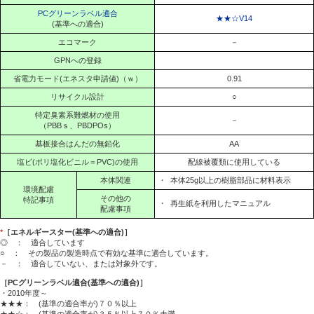
PCグリーンラベル適合
★★☆V14
(基準への適合)
エコマーク
－
GPNへの登録
省電力モード(エネスタ申請値)（ｗ）
0.91
リサイクル設計
○
特定臭素系難燃材の使用
－
（PBBｓ、PBDPOs）
基板接合はんだの無鉛化
AA
塩ビ(ポリ塩化ビニル＝PVC)の使用
配線被覆類に使用している
本体関連
・
本体25g以上の樹脂部品に材料表示
環境配慮
その他の
特記事項
・
再生紙を利用したマニュアル
配慮事項
*
［エネルギースター(基準への適合)］
◎ ： 適合しています
○ ： その製品の製造時点で有効な基準に適合しています。
－ ： 適合していない、または対象外です。
［PCグリーンラベル適合(基準への適合)］
・2010年度～
★★★： (基準の適合率が)７０％以上
★★☆： (基準の適合率が)３５％以上７０％未満