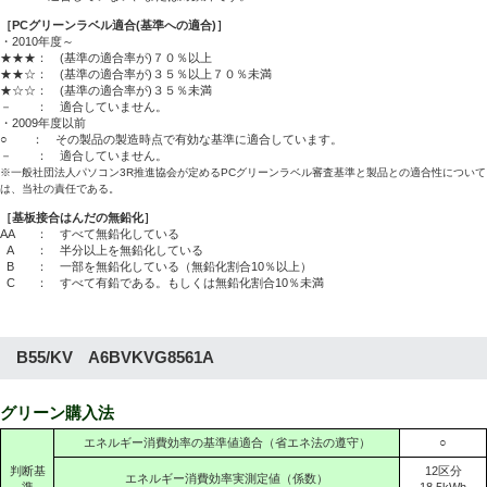
［PCグリーンラベル適合(基準への適合)］
・2010年度～
★★★： (基準の適合率が)７０％以上
★★☆： (基準の適合率が)３５％以上７０％未満
★☆☆： (基準の適合率が)３５％未満
－ ： 適合していません。
・2009年度以前
○ ： その製品の製造時点で有効な基準に適合しています。
－ ： 適合していません。
※一般社団法人パソコン3R推進協会が定めるPCグリーンラベル審査基準と製品との適合性について
は、当社の責任である。
［基板接合はんだの無鉛化］
AA
： すべて無鉛化している
A
： 半分以上を無鉛化している
B
： 一部を無鉛化している（無鉛化割合10％以上）
C
： すべて有鉛である。もしくは無鉛化割合10％未満
B55/KV A6BVKVG8561A
グリーン購入法
エネルギー消費効率の基準値適合（省エネ法の遵守）
○
判断基
12区分
エネルギー消費効率実測定値（係数）
準
18.5kWh