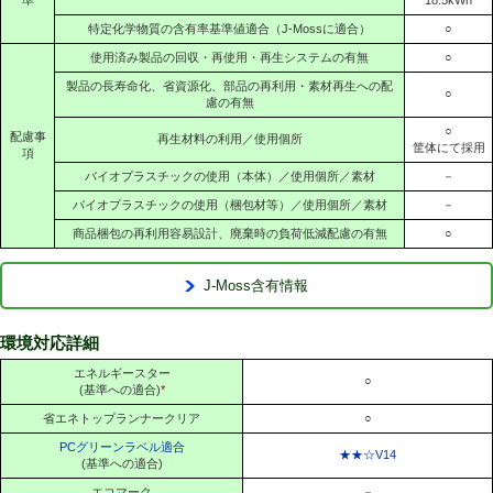
特定化学物質の含有率基準値適合（J-Mossに適合）
○
使用済み製品の回収・再使用・再生システムの有無
○
製品の長寿命化、省資源化、部品の再利用・素材再生への配
○
慮の有無
○
配慮事
再生材料の利用／使用個所
筐体にて採用
項
バイオプラスチックの使用（本体）／使用個所／素材
－
バイオプラスチックの使用（梱包材等）／使用個所／素材
－
商品梱包の再利用容易設計、廃棄時の負荷低減配慮の有無
○
J-Moss含有情報
環境対応詳細
エネルギースター
○
(基準への適合)
*
省エネトップランナークリア
○
PCグリーンラベル適合
★★☆V14
(基準への適合)
エコマーク
－