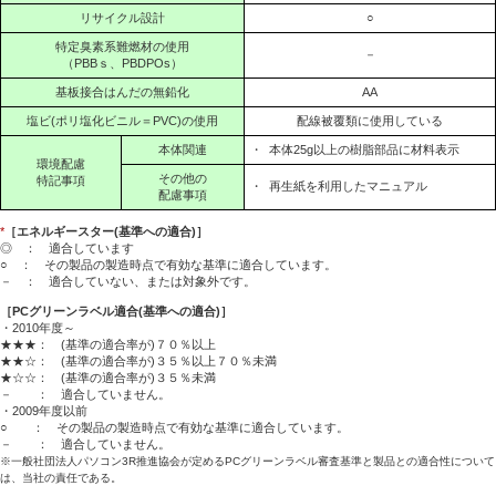
リサイクル設計
○
特定臭素系難燃材の使用
－
（PBBｓ、PBDPOs）
基板接合はんだの無鉛化
AA
塩ビ(ポリ塩化ビニル＝PVC)の使用
配線被覆類に使用している
本体関連
・
本体25g以上の樹脂部品に材料表示
環境配慮
その他の
特記事項
・
再生紙を利用したマニュアル
配慮事項
*
［エネルギースター(基準への適合)］
◎ ： 適合しています
○ ： その製品の製造時点で有効な基準に適合しています。
－ ： 適合していない、または対象外です。
［PCグリーンラベル適合(基準への適合)］
・2010年度～
★★★： (基準の適合率が)７０％以上
★★☆： (基準の適合率が)３５％以上７０％未満
★☆☆： (基準の適合率が)３５％未満
－ ： 適合していません。
・2009年度以前
○ ： その製品の製造時点で有効な基準に適合しています。
－ ： 適合していません。
※一般社団法人パソコン3R推進協会が定めるPCグリーンラベル審査基準と製品との適合性について
は、当社の責任である。