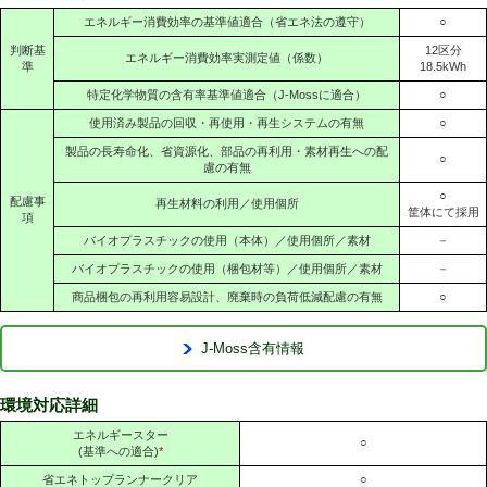
エネルギー消費効率の基準値適合（省エネ法の遵守）
○
判断基
12区分
エネルギー消費効率実測定値（係数）
準
18.5kWh
特定化学物質の含有率基準値適合（J-Mossに適合）
○
使用済み製品の回収・再使用・再生システムの有無
○
製品の長寿命化、省資源化、部品の再利用・素材再生への配
○
慮の有無
○
配慮事
再生材料の利用／使用個所
筐体にて採用
項
バイオプラスチックの使用（本体）／使用個所／素材
－
バイオプラスチックの使用（梱包材等）／使用個所／素材
－
商品梱包の再利用容易設計、廃棄時の負荷低減配慮の有無
○
J-Moss含有情報
環境対応詳細
エネルギースター
○
(基準への適合)
*
省エネトップランナークリア
○