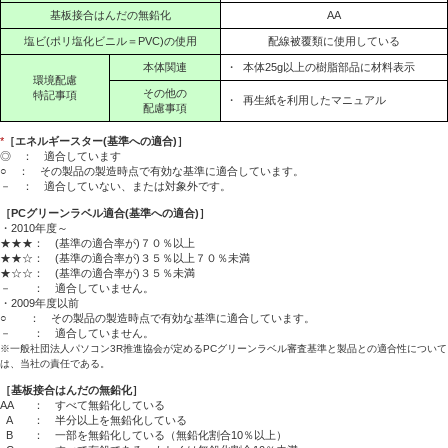
基板接合はんだの無鉛化
AA
塩ビ(ポリ塩化ビニル＝PVC)の使用
配線被覆類に使用している
本体関連
・
本体25g以上の樹脂部品に材料表示
環境配慮
その他の
特記事項
・
再生紙を利用したマニュアル
配慮事項
*
［エネルギースター(基準への適合)］
◎ ： 適合しています
○ ： その製品の製造時点で有効な基準に適合しています。
－ ： 適合していない、または対象外です。
［PCグリーンラベル適合(基準への適合)］
・2010年度～
★★★： (基準の適合率が)７０％以上
★★☆： (基準の適合率が)３５％以上７０％未満
★☆☆： (基準の適合率が)３５％未満
－ ： 適合していません。
・2009年度以前
○ ： その製品の製造時点で有効な基準に適合しています。
－ ： 適合していません。
※一般社団法人パソコン3R推進協会が定めるPCグリーンラベル審査基準と製品との適合性について
は、当社の責任である。
［基板接合はんだの無鉛化］
AA
： すべて無鉛化している
A
： 半分以上を無鉛化している
B
： 一部を無鉛化している（無鉛化割合10％以上）