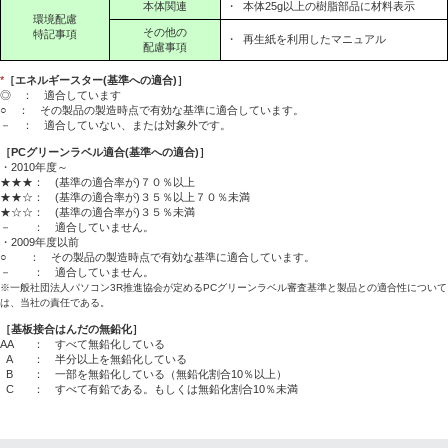
本体関連
・
本体25g以上の樹脂部品に材料表示
環境配慮
その他の
特記事項
・
再生紙を利用したマニュアル
配慮事項
*
［エネルギースター(基準への適合)］
◎ ： 適合しています
○ ： その製品の製造時点で有効な基準に適合しています。
－ ： 適合していない、または対象外です。
［PCグリーンラベル適合(基準への適合)］
・2010年度～
★★★： (基準の適合率が)７０％以上
★★☆： (基準の適合率が)３５％以上７０％未満
★☆☆： (基準の適合率が)３５％未満
－ ： 適合していません。
・2009年度以前
○ ： その製品の製造時点で有効な基準に適合しています。
－ ： 適合していません。
※一般社団法人パソコン3R推進協会が定めるPCグリーンラベル審査基準と製品との適合性について
は、当社の責任である。
［基板接合はんだの無鉛化］
AA
： すべて無鉛化している
A
： 半分以上を無鉛化している
B
： 一部を無鉛化している（無鉛化割合10％以上）
C
： すべて有鉛である。もしくは無鉛化割合10％未満