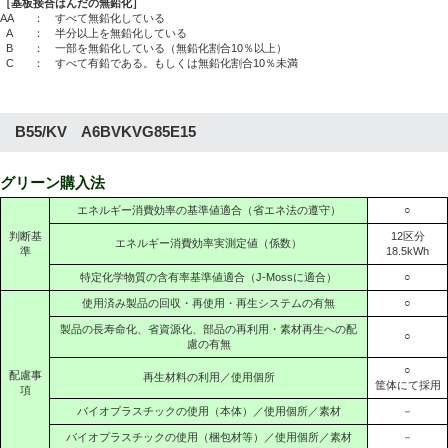
［基板接合はんだの無鉛化］
AA
： すべて無鉛化している
A
： 半分以上を無鉛化している
B
： 一部を無鉛化している（無鉛化割合10％以上）
C
： すべて有鉛である。もしくは無鉛化割合10％未満
B55/KV A6BVKVG85E15
グリーン購入法
エネルギー消費効率の基準値適合（省エネ法の遵守）
○
判断基
12区分
エネルギー消費効率実測定値（係数）
準
18.5kWh
特定化学物質の含有率基準値適合（J-Mossに適合）
○
使用済み製品の回収・再使用・再生システムの有無
○
製品の長寿命化、省資源化、部品の再利用・素材再生への配
○
慮の有無
○
配慮事
再生材料の利用／使用個所
筐体にて採用
項
バイオプラスチックの使用（本体）／使用個所／素材
－
バイオプラスチックの使用（梱包材等）／使用個所／素材
－