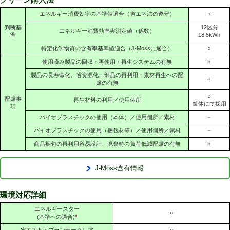
エネルギー消費効率の基準値適合（省エネ法の遵守）
○
判断基
12区分
エネルギー消費効率実測定値（係数）
準
18.5kWh
特定化学物質の含有率基準値適合（J-Mossに適合）
○
使用済み製品の回収・再使用・再生システムの有無
○
製品の長寿命化、省資源化、部品の再利用・素材再生への配
○
慮の有無
○
配慮事
再生材料の利用／使用個所
筐体にて採用
項
バイオプラスチックの使用（本体）／使用個所／素材
－
バイオプラスチックの使用（梱包材等）／使用個所／素材
－
商品梱包の再利用容易設計、廃棄時の負荷低減配慮の有無
○
J-Moss含有情報
環境対応詳細
エネルギースター
○
(基準への適合)
*
省エネトップランナークリア
○