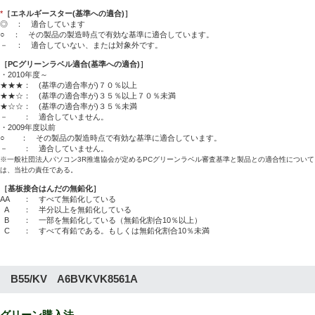
*
［エネルギースター(基準への適合)］
◎ ： 適合しています
○ ： その製品の製造時点で有効な基準に適合しています。
－ ： 適合していない、または対象外です。
［PCグリーンラベル適合(基準への適合)］
・2010年度～
★★★： (基準の適合率が)７０％以上
★★☆： (基準の適合率が)３５％以上７０％未満
★☆☆： (基準の適合率が)３５％未満
－ ： 適合していません。
・2009年度以前
○ ： その製品の製造時点で有効な基準に適合しています。
－ ： 適合していません。
※一般社団法人パソコン3R推進協会が定めるPCグリーンラベル審査基準と製品との適合性について
は、当社の責任である。
［基板接合はんだの無鉛化］
AA
： すべて無鉛化している
A
： 半分以上を無鉛化している
B
： 一部を無鉛化している（無鉛化割合10％以上）
C
： すべて有鉛である。もしくは無鉛化割合10％未満
B55/KV A6BVKVK8561A
グリーン購入法