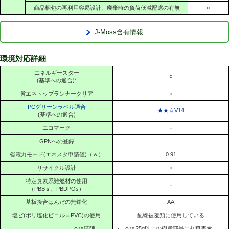
商品梱包の再利用容易設計、廃棄時の負荷低減配慮の有無
○
J-Moss含有情報
環境対応詳細
エネルギースター
○
(基準への適合)
*
省エネトップランナークリア
○
PCグリーンラベル適合
★★☆V14
(基準への適合)
エコマーク
－
GPNへの登録
省電力モード(エネスタ申請値)（ｗ）
0.91
リサイクル設計
○
特定臭素系難燃材の使用
－
（PBBｓ、PBDPOs）
基板接合はんだの無鉛化
AA
塩ビ(ポリ塩化ビニル＝PVC)の使用
配線被覆類に使用している
本体関連
・
本体25g以上の樹脂部品に材料表示