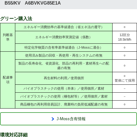
B55/KV A6BVKVG85E1A
グリーン購入法
エネルギー消費効率の基準値適合（省エネ法の遵守）
○
判断基
12区分
エネルギー消費効率実測定値（係数）
準
18.5kWh
特定化学物質の含有率基準値適合（J-Mossに適合）
○
使用済み製品の回収・再使用・再生システムの有無
○
製品の長寿命化、省資源化、部品の再利用・素材再生への配
○
慮の有無
○
配慮事
再生材料の利用／使用個所
筐体にて採用
項
バイオプラスチックの使用（本体）／使用個所／素材
－
バイオプラスチックの使用（梱包材等）／使用個所／素材
－
商品梱包の再利用容易設計、廃棄時の負荷低減配慮の有無
○
J-Moss含有情報
環境対応詳細