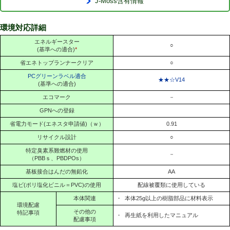
J-Moss含有情報
環境対応詳細
エネルギースター
○
(基準への適合)
*
省エネトップランナークリア
○
PCグリーンラベル適合
★★☆V14
(基準への適合)
エコマーク
－
GPNへの登録
省電力モード(エネスタ申請値)（ｗ）
0.91
リサイクル設計
○
特定臭素系難燃材の使用
－
（PBBｓ、PBDPOs）
基板接合はんだの無鉛化
AA
塩ビ(ポリ塩化ビニル＝PVC)の使用
配線被覆類に使用している
本体関連
・
本体25g以上の樹脂部品に材料表示
環境配慮
その他の
特記事項
・
再生紙を利用したマニュアル
配慮事項