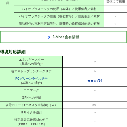
筐体にて採用
項
バイオプラスチックの使用（本体）／使用個所／素材
－
バイオプラスチックの使用（梱包材等）／使用個所／素材
－
商品梱包の再利用容易設計、廃棄時の負荷低減配慮の有無
○
J-Moss含有情報
環境対応詳細
エネルギースター
○
(基準への適合)
*
省エネトップランナークリア
○
PCグリーンラベル適合
★★☆V14
(基準への適合)
エコマーク
－
GPNへの登録
省電力モード(エネスタ申請値)（ｗ）
0.91
リサイクル設計
○
特定臭素系難燃材の使用
－
（PBBｓ、PBDPOs）