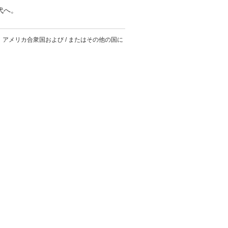
時代へ。
o Inside は、アメリカ合衆国および / またはその他の国に