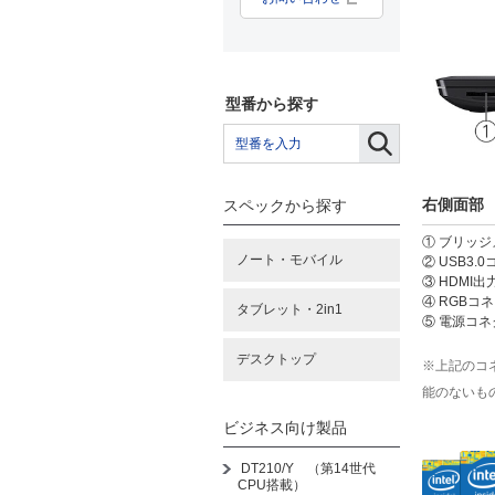
型番から探す
右側面部
スペックから探す
① ブリッ
ノート・モバイル
② USB3.
③ HDMI出
④ RGBコ
タブレット・2in1
⑤ 電源コネ
デスクトップ
※上記のコ
能のないも
ビジネス向け製品
DT210/Y （第14世代
CPU搭載）