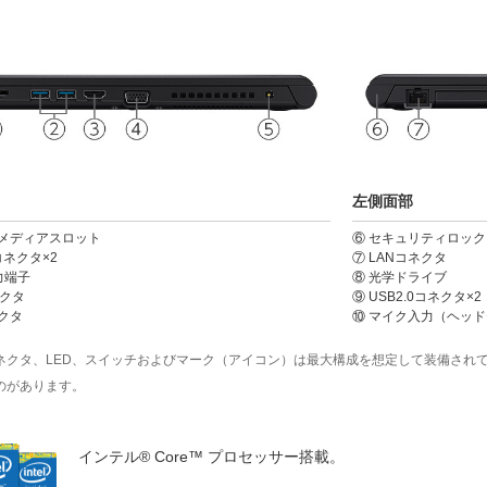
左側面部
ジメディアスロット
⑥ セキュリティロッ
0コネクタ×2
⑦ LANコネクタ
力端子
⑧ 光学ドライブ
ネクタ
⑨ USB2.0コネクタ×2
クタ
⑩ マイク入力（ヘッ
ネクタ、LED、スイッチおよびマーク（アイコン）は最大構成を想定して装備され
のがあります。
インテル® Core™ プロセッサー搭載。