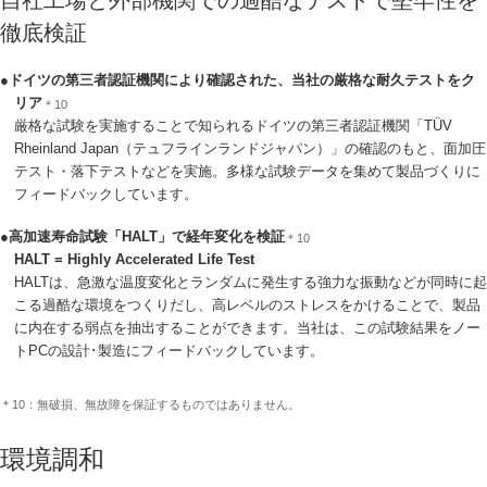
徹底検証
●ドイツの第三者認証機関により確認された、当社の厳格な耐久テストをク
リア
＊10
厳格な試験を実施することで知られるドイツの第三者認証機関「TÜV
Rheinland Japan（テュフラインランドジャパン）」の確認のもと、面加圧
テスト・落下テストなどを実施。多様な試験データを集めて製品づくりに
フィードバックしています。
●高加速寿命試験「HALT」で経年変化を検証
＊10
HALT = Highly Accelerated Life Test
HALTは、急激な温度変化とランダムに発生する強力な振動などが同時に起
こる過酷な環境をつくりだし、高レベルのストレスをかけることで、製品
に内在する弱点を抽出することができます。当社は、この試験結果をノー
トPCの設計･製造にフィードバックしています。
＊10：無破損、無故障を保証するものではありません。
環境調和