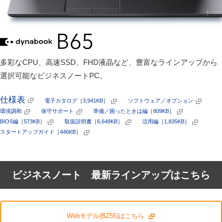
多彩なCPU、高速SSD、FHD液晶など、豊富なラインアップから
選択可能なビジネスノートPC。
仕様表
電子カタログ［3,941KB］
ソフトウェア／オプション
環境調和
保守サポート
準備／困ったときは編［809KB］
BIOS編［573KB］
取扱説明書［6,648KB］
活用編［1,835KB］
スタートアップガイド［446KB］
ビジネスノート 最新ラインアップはこちら
Webモデル(BZ55)はこちら