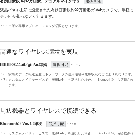
有効画素数 約92万画素、デュアルマイク付き
選択可能
液晶パネル上部に設置された有効画素数約92万画素のWebカメラで、手軽に
テレビ会議
などが行えます。
＊5
＊5：市販の専用アプリケーションが必要となります。
高速なワイヤレス環境を実現
IEEE802.11a/b/g/n/ac準拠
選択可能
＊6＊7
＊6：実際のデータ転送速度はネットワークの使用環境や無線状況などにより異なります。
＊7：カスタムメイドサービスで「無線LAN」を選択した場合、「Bluetooth®」も搭載され
ます。
周辺機器とワイヤレスで接続できる
Bluetooth® Ver.4.2準拠
選択可能
＊7＊8
＊7：カスタムメイドサービスで「無線LAN」を選択した場合、「Bluetooth®」も搭載され