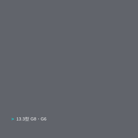
13.3型 G8・G6