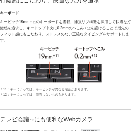
打鍵感にこだわり、快適な入力を追求
キーボード
キーピッチ19mm
のキーボードを搭載。補強リブ構造を採用して快適な打
＊11
鍵感を追求し、キートップ中央に0.2mmのへこみ
を設けることで指先の
＊12
フィット感にもこだわり、ストレスのない正確なタイピングをサポートしま
す。
＊11：キーによっては、キーピッチが異なる場合があります。
＊12：キーによっては、該当しないものもあります。
テレビ会議
にも便利なWebカメラ
＊5