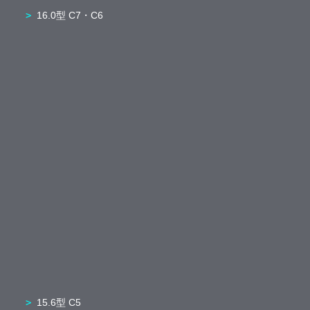
16.0型 C7・C6
15.6型 C5