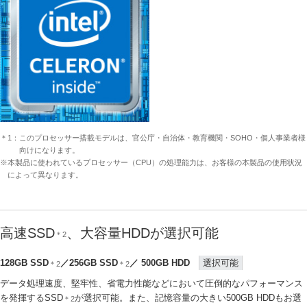
＊1：このプロセッサー搭載モデルは、官公庁・自治体・教育機関・SOHO・個人事業者様
向けになります。
※本製品に使われているプロセッサー（CPU）の処理能力は、お客様の本製品の使用状況
によって異なります。
高速SSD
、大容量HDDが選択可能
＊2
128GB SSD
／256GB SSD
／ 500GB HDD
選択可能
＊2
＊2
データ処理速度、堅牢性、省電力性能などにおいて圧倒的なパフォーマンス
を発揮するSSD
が選択可能。また、記憶容量の大きい500GB HDDもお選
＊2