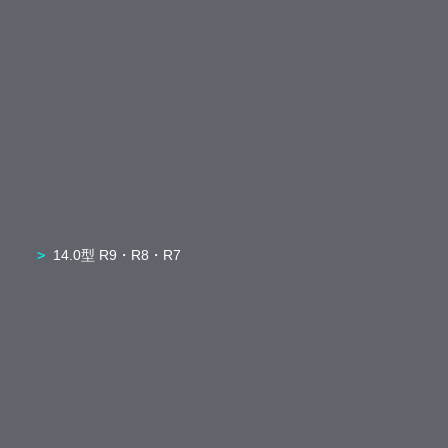
14.0型 R9・R8・R7