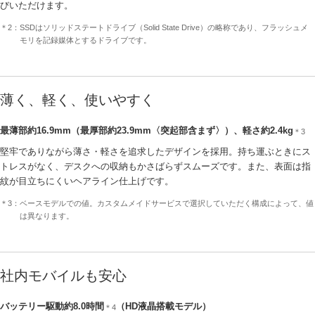
びいただけます。
＊2：SSDはソリッドステートドライブ（Solid State Drive）の略称であり、フラッシュメ
モリを記録媒体とするドライブです。
薄く、軽く、使いやすく
最薄部約16.9mm（最厚部約23.9mm〈突起部含まず〉）、軽さ約2.4kg
＊3
堅牢でありながら薄さ・軽さを追求したデザインを採用。持ち運ぶときにス
トレスがなく、デスクへの収納もかさばらずスムーズです。また、表面は指
紋が目立ちにくいヘアライン仕上げです。
＊3：ベースモデルでの値。カスタムメイドサービスで選択していただく構成によって、値
は異なります。
社内モバイルも安心
バッテリー駆動約8.0時間
（HD液晶搭載モデル）
＊4