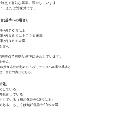
造時点で有効な基準に適合しています。
い、または対象外です。
合(基準への適合)］
率が)７０％以上
合率が)３５％以上７０％未満
率が)３５％未満
ません。
造時点で有効な基準に適合しています。
ません。
3R推進協会が定めるPCグリーンラベル審査基準と
は、当社の責任である。
鉛化］
化している
無鉛化している
化している（無鉛化割合10％以上）
である。もしくは無鉛化割合10％未満