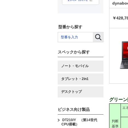
dynabo
￥428,7
型番から探す
スペックから探す
ノート・モバイル
タブレット・2in1
デスクトップ
グリーン
エ
ビジネス向け製品
DT210/Y （第14世代
判断
CPU搭載）
基準