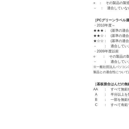
○ ： その製品の製
－ ： 適合していな
［PCグリーンラベル適
・2010年度～
★★★： (基準の適合
★★☆： (基準の適
★☆☆： (基準の適合
－ ： 適合してい
・2009年度以前
○ ： その製品の製
－ ： 適合してい
※一般社団法人パソコン
製品との適合性について
［基板接合はんだの無
AA
： すべて無鉛
A
： 半分以上を
B
： 一部を無鉛
C
： すべて有鉛