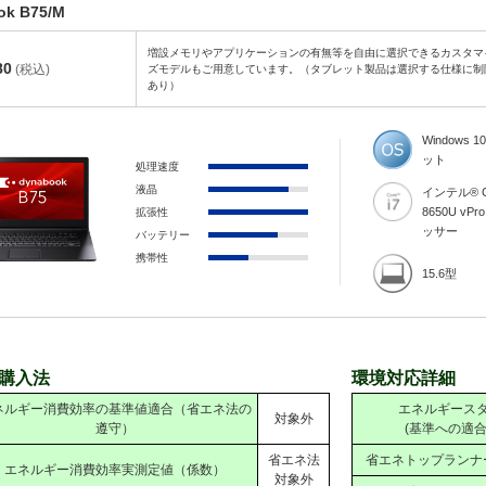
ok B75/M
増設メモリやアプリケーションの有無等を自由に選択できるカスタマ
80
(税込)
ズモデルもご用意しています。（タブレット製品は選択する仕様に制
あり）
Windows 10
ット
処理速度
液晶
インテル® Co
8650U vP
拡張性
ッサー
バッテリー
携帯性
15.6型
購入法
環境対応詳細
ネルギー消費効率の基準値適合（省エネ法の
エネルギース
対象外
遵守）
(基準への適合
省エネ法
省エネトップランナ
エネルギー消費効率実測定値（係数）
対象外