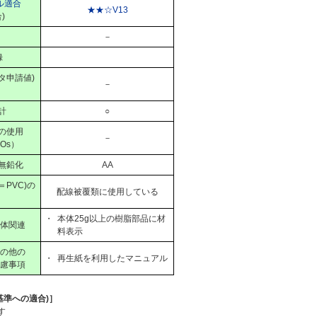
ル適合
★★☆V13
)
－
録
タ申請値)
－
計
○
の使用
－
Os）
無鉛化
AA
PVC)の
配線被覆類に使用している
・
本体25g以上の樹脂部品に材
体関連
料表示
の他の
・
再生紙を利用したマニュアル
慮事項
基準への適合)］
す