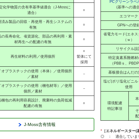
PCグリーンラベ
定化学物質の含有率基準値適合（J-Mossに
(基準への適合
○
適合）
エコマーク
用済み製品の回収・再使用・再生システムの
○
GPNへの登
有無
省電力モード(エネス
品の長寿命化、省資源化、部品の再利用・素
○
（ｗ）
材再生への配慮の有無
リサイクル設
○
再生材料の利用／使用個所
筐体にて
特定臭素系難燃材
採用
（PBBｓ、PBDP
イオプラスチックの使用（本体）／使用個所
基板接合はんだの
－
／素材
塩ビ(ポリ塩化ビニル＝
イオプラスチックの使用（梱包材等）／使用
使用
－
個所／素材
本
品梱包の再利用容易設計、廃棄時の負荷低減
○
環境配慮
配慮の有無
特記事項
そ
配
J-Moss含有情報
*
［エネルギースター(
◎ ： 適合していま