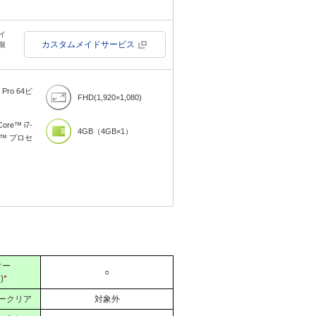
イ
カスタムメイドサービス
限
 Pro 64ビ
FHD(1,920×1,080)
re™ i7-
4GB（4GB×1）
ro™ プロセ
ター
○
)
*
ークリア
対象外