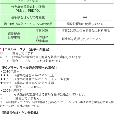
リサイクル設計
○
特定臭素系難燃材の使用
－
（PBBｓ、PBDPOs）
基板接合はんだの無鉛化
AA
塩ビ(ポリ塩化ビニル＝PVC)の使用
配線被覆類に使用している
本体関連
・
本体25g以上の樹脂部品に材料表示
環境配慮
その他の
特記事項
・
再生紙を利用したマニュアル
配慮事項
*
［エネルギースター(基準への適合)］
◎ ： 適合しています
○ ： その製品の製造時点で有効な基準に適合しています。
－ ： 適合していない、または対象外です。
［PCグリーンラベル適合(基準への適合)］
・2010年度～
★★★： (基準の適合率が)７０％以上
★★☆： (基準の適合率が)３５％以上７０％未満
★☆☆： (基準の適合率が)３５％未満
－ ： 適合していません。
・2009年度以前
○ ： その製品の製造時点で有効な基準に適合しています。
－ ： 適合していません。
※一般社団法人パソコン3R推進協会が定めるPCグリーンラベル審査基準と製品との適合性
については、当社の責任である。
［基板接合はんだの無鉛化］