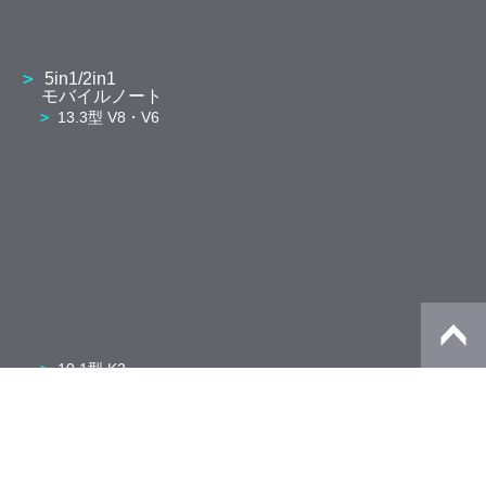
5in1/2in1
モバイルノート
13.3型 V8・V6
10.1型 K2