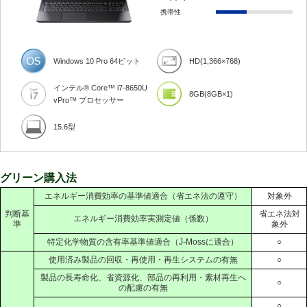
携帯性
Windows 10 Pro 64ビット
HD(1,366×768)
インテル® Core™ i7-8650U
8GB(8GB×1)
vPro™ プロセッサー
15.6型
グリーン購入法
エネルギー消費効率の基準値適合（省エネ法の遵守）
対象外
判断基
省エネ法対
エネルギー消費効率実測定値（係数）
準
象外
特定化学物質の含有率基準値適合（J-Mossに適合）
○
使用済み製品の回収・再使用・再生システムの有無
○
製品の長寿命化、省資源化、部品の再利用・素材再生へ
○
の配慮の有無
○