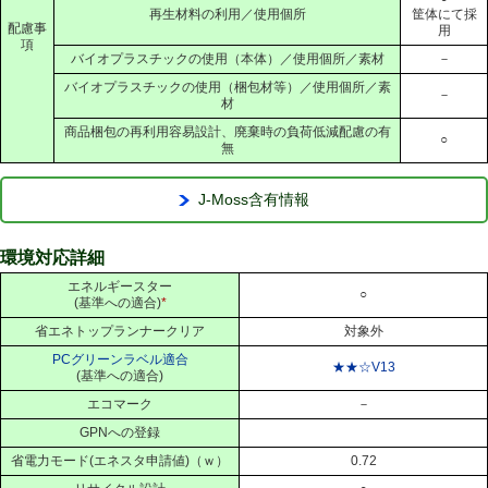
再生材料の利用／使用個所
筐体にて採
配慮事
用
項
バイオプラスチックの使用（本体）／使用個所／素材
－
バイオプラスチックの使用（梱包材等）／使用個所／素
－
材
商品梱包の再利用容易設計、廃棄時の負荷低減配慮の有
○
無
J-Moss含有情報
環境対応詳細
エネルギースター
○
(基準への適合)
*
省エネトップランナークリア
対象外
PCグリーンラベル適合
★★☆V13
(基準への適合)
エコマーク
－
GPNへの登録
省電力モード(エネスタ申請値)（ｗ）
0.72