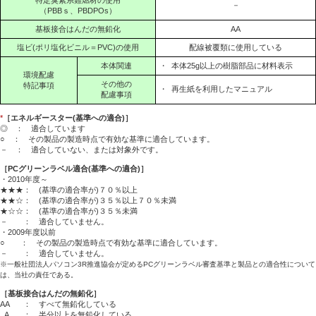
特定臭素系難燃材の使用
－
（PBBｓ、PBDPOs）
基板接合はんだの無鉛化
AA
塩ビ(ポリ塩化ビニル＝PVC)の使用
配線被覆類に使用している
本体関連
・
本体25g以上の樹脂部品に材料表示
環境配慮
その他の
特記事項
・
再生紙を利用したマニュアル
配慮事項
*
［エネルギースター(基準への適合)］
◎ ： 適合しています
○ ： その製品の製造時点で有効な基準に適合しています。
－ ： 適合していない、または対象外です。
［PCグリーンラベル適合(基準への適合)］
・2010年度～
★★★： (基準の適合率が)７０％以上
★★☆： (基準の適合率が)３５％以上７０％未満
★☆☆： (基準の適合率が)３５％未満
－ ： 適合していません。
・2009年度以前
○ ： その製品の製造時点で有効な基準に適合しています。
－ ： 適合していません。
※一般社団法人パソコン3R推進協会が定めるPCグリーンラベル審査基準と製品との適合性について
は、当社の責任である。
［基板接合はんだの無鉛化］
AA
： すべて無鉛化している
A
： 半分以上を無鉛化している