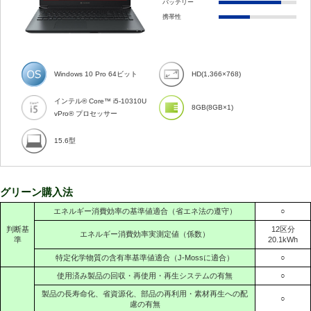
バッテリー
携帯性
Windows 10 Pro 64ビット
HD(1,366×768)
インテル® Core™ i5-10310U
8GB(8GB×1)
vPro® プロセッサー
15.6型
グリーン購入法
エネルギー消費効率の基準値適合（省エネ法の遵守）
○
判断基
12区分
エネルギー消費効率実測定値（係数）
準
20.1kWh
特定化学物質の含有率基準値適合（J-Mossに適合）
○
使用済み製品の回収・再使用・再生システムの有無
○
製品の長寿命化、省資源化、部品の再利用・素材再生への配
○
慮の有無