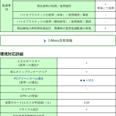
○
配慮事
再生材料の利用／使用個所
筐体にて採用
項
バイオプラスチックの使用（本体）／使用個所／素材
－
バイオプラスチックの使用（梱包材等）／使用個所／素材
－
商品梱包の再利用容易設計、廃棄時の負荷低減配慮の有無
○
J-Moss含有情報
環境対応詳細
エネルギースター
○
(基準への適合)
*
省エネトップランナークリア
○
PCグリーンラベル適合
★★☆V13
(基準への適合)
エコマーク
－
GPNへの登録
省電力モード(エネスタ申請値)（ｗ）
0.64
リサイクル設計
○