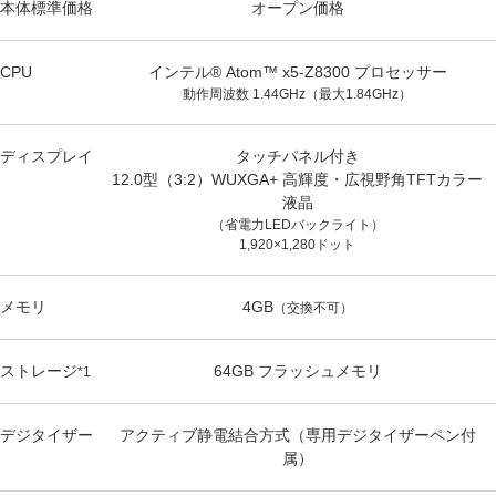
本体標準価格
オープン価格
CPU
インテル® Atom™ x5-Z8300 プロセッサー
動作周波数 1.44GHz（最大1.84GHz）
ディスプレイ
タッチパネル付き
12.0型（3:2）WUXGA+ 高輝度・広視野角TFTカラー
液晶
（省電力LEDバックライト）
1,920×1,280ドット
メモリ
4GB
（交換不可）
ストレージ
64GB フラッシュメモリ
*1
デジタイザー
アクティブ静電結合方式（専用デジタイザーペン付
属）