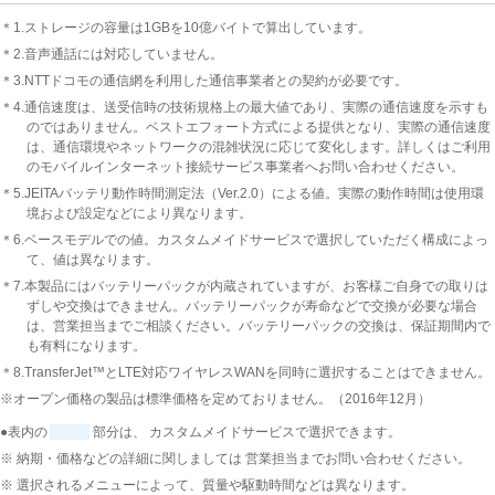
＊1.ストレージの容量は1GBを10億バイトで算出しています。
＊2.音声通話には対応していません。
＊3.NTTドコモの通信網を利用した通信事業者との契約が必要です。
＊4.通信速度は、送受信時の技術規格上の最大値であり、実際の通信速度を示すも
のではありません。ベストエフォート方式による提供となり、実際の通信速度
は、通信環境やネットワークの混雑状況に応じて変化します。詳しくはご利用
のモバイルインターネット接続サービス事業者へお問い合わせください。
＊5.JEITAバッテリ動作時間測定法（Ver.2.0）による値。実際の動作時間は使用環
境および設定などにより異なります。
＊6.ベースモデルでの値。カスタムメイドサービスで選択していただく構成によっ
て、値は異なります。
＊7.本製品にはバッテリーパックが内蔵されていますが、お客様ご自身での取りは
ずしや交換はできません。バッテリーパックが寿命などで交換が必要な場合
は、営業担当までご相談ください。バッテリーパックの交換は、保証期間内で
も有料になります。
＊8.TransferJet™とLTE対応ワイヤレスWANを同時に選択することはできません。
※オープン価格の製品は標準価格を定めておりません。（2016年12月）
●表内の
部分は、 カスタムメイドサービスで選択できます。
※ 納期・価格などの詳細に関しましては 営業担当までお問い合わせください。
※ 選択されるメニューによって、質量や駆動時間などは異なります。