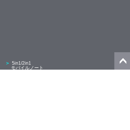
5in1/2in1
モバイルノート
13.3型 V8・V6