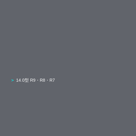
14.0型 R9・R8・R7