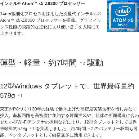
インテル® Atom™ x5-Z8300 プロセッサー
14nm微細化プロセスを採用した次世代インテルル®
Atom™ x5-Z8300 プロセッサーを搭載。グラフィッ
クス性能の飛躍的な進化により使い勝手を大幅に向
上させます。
薄型・軽量・約7時間
駆動
＊2
12型Windows タブレットで、世界最軽量約
579g
＊1
東芝がPCづくり30年の経験で磨き上げた高密度実装技術を惜しみなく
投入。基板回路を高密度に集約する片面実装や、筐体の断面構造に合わ
せた小型Wi-Fiアンテナの採用などにより、12型タブレットとして世界
最軽量約579g
を実現しました。約7時間
のバッテリー駆動も可
＊1
＊2
能。ペンタブレットとして縦横無尽に活用できます。