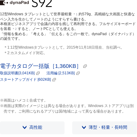
12型Windows タブレットとして世界最軽量
約579g、高精細な大画面と快適な
＊1
ペン入力を生かしてノートのようにすらすら書ける。
本格派ビジネスアプリで会議の内容を残して再利用できる。フルサイズキーボード
を装着
すると、ノートPCとしても使える。
＊2
「情報を集める」「考える」「伝える」をこの一枚で。dynaPad（ダイナパッド）
の誕生です。
＊1:12型Windowsタブレットとして。2015年11月18日現在、当社調べ。
＊2:カスタムメイド対応。
電子カタログ一括版［1,360KB］
取扱説明書[3,041KB]
活用編 [2,513KB]
スタートアップガイド [602KB]
※画面はハメコミ合成です。
※画面は実際のイメージとは異なる場合があります。Windows ストアアプリは別
売です。ご利用になれるアプリは国/地域によって異なる場合があります。
高性能
薄型・軽量・長時間