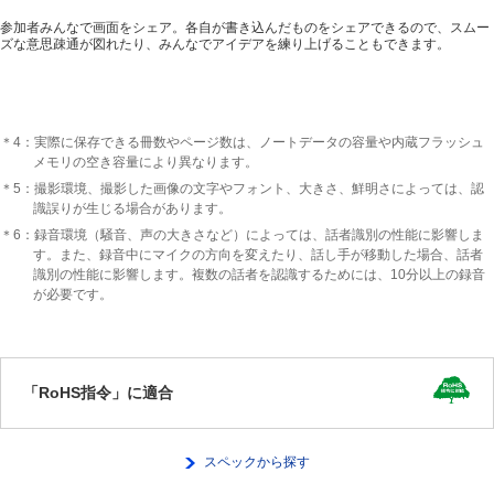
参加者みんなで画面をシェア。各自が書き込んだものをシェアできるので、スムー
ズな意思疎通が図れたり、みんなでアイデアを練り上げることもできます。
＊4：実際に保存できる冊数やページ数は、ノートデータの容量や内蔵フラッシュ
メモリの空き容量により異なります。
＊5：撮影環境、撮影した画像の文字やフォント、大きさ、鮮明さによっては、認
識誤りが生じる場合があります。
＊6：録音環境（騒音、声の大きさなど）によっては、話者識別の性能に影響しま
す。また、録音中にマイクの方向を変えたり、話し手が移動した場合、話者
識別の性能に影響します。複数の話者を認識するためには、10分以上の録音
が必要です。
「RoHS指令」に適合
スペックから探す