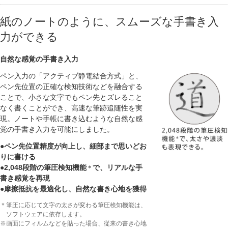
紙のノートのように、スムーズな手書き入
力ができる
自然な感覚の手書き入力
ペン入力の「アクティブ静電結合方式」と、
ペン先位置の正確な検知技術などを融合する
ことで、小さな文字でもペン先とズレること
なく書くことができ、高速な筆跡追随性を実
現。ノートや手帳に書き込むような自然な感
覚の手書き入力を可能にしました。
●ペン先位置精度が向上し、細部まで思いどお
りに書ける
●2,048段階の筆圧検知機能
で、リアルな手
＊
書き感覚を再現
●摩擦抵抗を最適化し、自然な書き心地を獲得
＊筆圧に応じて文字の太さが変わる筆圧検知機能は、
ソフトウェアに依存します。
※画面にフィルムなどを貼った場合、従来の書き心地