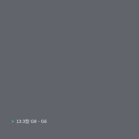
13.3型 G8・G6