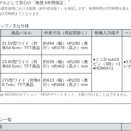
＊
デルとして安心の「無償 5年間保証」
間の通常使用における故障（経年劣化除く）を保証します。使用時間が3万時間を超え
は3万時間までとなります。
アップ／主な仕様
液晶パネル
外形寸法（突起部除く）
映像入力端子
ヘ
21.5V型ワイド（対
約494（幅）×約180（奥
角54.6cm）TFT液晶
行）×約378（高さ）mm
●ミニD-sub15
23.8V型ワイド（対
約539（幅）×約180（奥
●3
ピン（3段）×1
角60.5cm）TFT液晶
行）×約402（高さ）mm
レオ
●HDMI®×1
27V型ワイド（対角6
約613（幅）×約220（奥
8.7cm）TFT液晶
行）×約444（高さ）mm
Edge DE100のオプション「VESAマウントキット」を取り付けることはできません。
ョン一覧
名