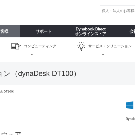
Dynabook Direct
お客様
サポート
会
オンラインストア
コンピューティング
サービス・
ソリューション
dynaDesk DT100）
 DT100）
トウェア