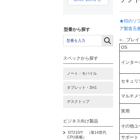
★印のソ
ア製造元
型番から探す
○…プレ
OS
スペックから探す
インター
ノート・モバイル
セキュリ
タブレット・2in1
マルチメ
デスクトップ
実用
ビジネス向け製品
その他ユ
DT210/Y （第14世代
サポート
CPU搭載）