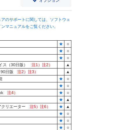
オプション
ェアのサポートに関しては、ソフトウェ
インマニュアルをご覧ください。
★
○
★
○
★
○
バイス（30日版）
注1）注2）
▲
90日版
注2）注3）
▲
能
★
○
★
○
book
注4）
★
○
★
▲
ディアクリエーター
注5）注6）
★
▲
★
○
★
○
★
○