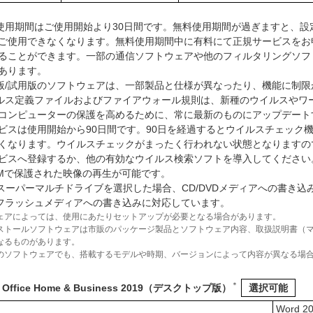
使用期間はご使用開始より30日間です。無料使用期間が過ぎますと、設
ご使用できなくなります。無料使用期間中に有料にて正規サービスをお
ることができます。一部の通信ソフトウェアや他のフィルタリングソフ
あります。
版/試用版のソフトウェアは、一部製品と仕様が異なったり、機能に制限
ルス定義ファイルおよびファイアウォール規則は、新種のウイルスやワ
コンピューターの保護を高めるために、常に最新のものにアップデート
ビスは使用開始から90日間です。90日を経過するとウイルスチェック
くなります。ウイルスチェックがまったく行われない状態となりますの
ビスへ登録するか、他の有効なウイルス検索ソフトを導入してください
RMで保護された映像の再生が可能です。
Dスーパーマルチドライブを選択した場合、CD/DVDメディアへの書き込
Bフラッシュメディアへの書き込みに対応しています。
ェアによっては、使用にあたりセットアップが必要となる場合があります。
ストールソフトウェアは市販のパッケージ製品とソフトウェア内容、取扱説明書（
なるものがあります。
のソフトウェアでも、搭載するモデルや時期、バージョンによって内容が異なる場
＊
ft Office Home & Business 2019（デスクトップ版）
選択可能
Word 2