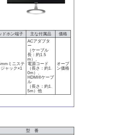
ッドホン端子
主な付属品
価格
ACアダプタ
ー
（ケーブル
長：約1.5
m）、
.5mmミニステ
電源コード
オープ
ジャック×1
（長さ：約1.
ン価格
0m）、
HDMI®ケーブ
ル
（長さ：約1.
5m）他
型 番