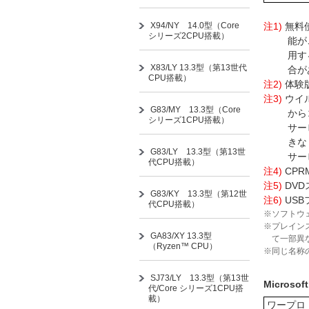
注1)
無料
X94/NY 14.0型（Core
シリーズ2CPU搭載）
能が
用す
X83/LY 13.3型（第13世代
合が
CPU搭載）
注2)
体験
注3)
ウイ
G83/MY 13.3型（Core
から
シリーズ1CPU搭載）
サー
きな
G83/LY 13.3型（第13世
サー
代CPU搭載）
注4)
CP
注5)
DV
G83/KY 13.3型（第12世
注6)
US
代CPU搭載）
※ソフトウ
※プレイン
GA83/XY 13.3型
て一部異
（Ryzen™ CPU）
※同じ名称
SJ73/LY 13.3型（第13世
Microso
代/Core シリーズ1CPU搭
載）
ワープロ