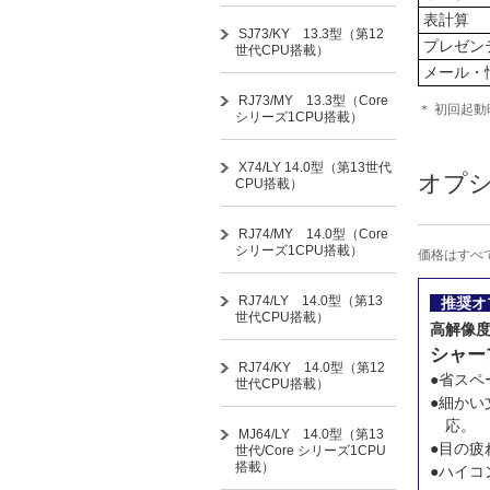
表計算
SJ73/KY 13.3型（第12
プレゼン
世代CPU搭載）
メール・
RJ73/MY 13.3型（Core
＊ 初回起
シリーズ1CPU搭載）
X74/LY 14.0型（第13世代
オプ
CPU搭載）
RJ74/MY 14.0型（Core
シリーズ1CPU搭載）
価格はすべ
RJ74/LY 14.0型（第13
推奨オ
世代CPU搭載）
高解像度
シャー
RJ74/KY 14.0型（第12
●省スペ
世代CPU搭載）
●細かい
応。
MJ64/LY 14.0型（第13
●目の
世代/Core シリーズ1CPU
搭載）
●ハイコ