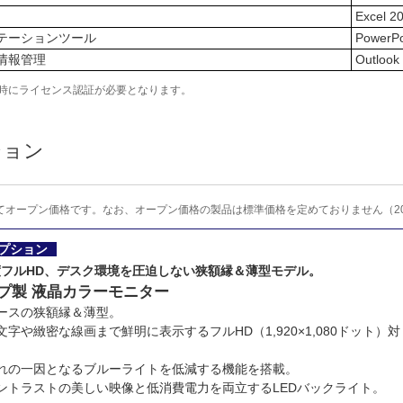
Excel 2
テーションツール
PowerPo
情報管理
Outlook
動時にライセンス認証が必要となります。
ション
てオープン価格です。なお、オープン価格の製品は標準価格を定めておりません（20
プション
フルHD、デスク環境を圧迫しない狭額縁＆薄型モデル。
プ製 液晶カラーモニター
ースの狭額縁＆薄型。
文字や緻密な線画まで鮮明に表示するフルHD（1,920×1,080ドット）対
疲れの一因となるブルーライトを低減する機能を搭載。
ントラストの美しい映像と低消費電力を両立するLEDバックライト。