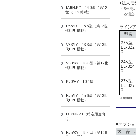
●法人モ
MJ64/KY 14.0型（第12
＊ 5年
世代CPU搭載）
る場合
P55/LY 15.6型（第13世
ライン
代CPU搭載）
型名
22V型
V83/LY 13.3型（第13世
LL-B22
代CPU搭載）
0
24V型
V83/KY 13.3型（第12世
LL-B24
代CPU搭載）
0
27V型
K70/HY 10.1型
LL-B27
0
B75/LY 15.6型（第13世
※dyna
代CPU搭載）
DT200/IoT（特定用途向
け）
■オプシ
製 品 
B75/KY 15.6型（第12世