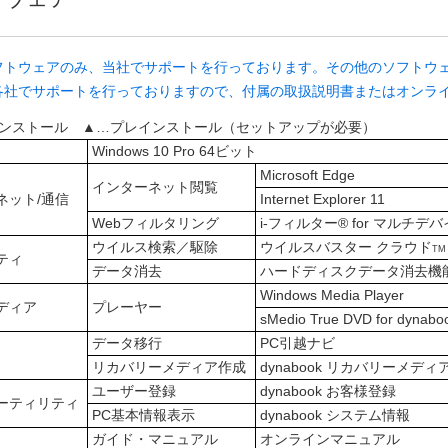
フトウェアのみ、当社でサポートを行っております。その他のソフトウ
各社でサポートを行っておりますので、付属の取扱説明書またはオンラ
インストール ▲…プレインストール（セットアップが必要）
Windows 10 Pro 64ビット
Microsoft Edge
インターネット閲覧
ネット/通信
Internet Explorer 11
Webフィルタリング
i-フィルター® for マルチデ
ウイルス検索／駆除
ウイルスバスター クラウド
TM
ティ
データ消去
ハードディスクデータ消去機
Windows Media Player
ディア
プレーヤー
sMedio True DVD for dyna
データ移行
PC引越ナビ
リカバリーメディア作成
dynabook リカバリーメ
ユーザー登録
dynabook お客様登録
ーティリティ
PC基本情報表示
dynabook システム情報
ガイド・マニュアル
オンラインマニュアル