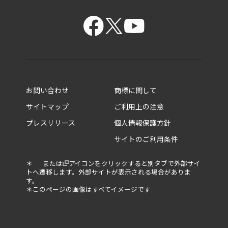
15.6型 T7・T6・T5
15.6型 C7・C6・C5
お問い合わせ
商標に関して
14.0型 XP9・XP6
サイトマップ
ご利用上の注意
14.0型 XD5
プレスリリース
個人情報保護方針
ビジネスノートPC
14.0型 R9・R8・R7
サイトのご利用条件
ビジネスモバイルノートPC
14.0型 M7・M6
5in1／2in1ビジネスPC
13.3型 X8・X6
＊
または
アイコンをクリックすると別タブで外部サイ
トへ遷移します。外部サイトが表示される場合がありま
デスクトップPC
13.3型 G8・G6
す。
＊このページの画像はすべてイメージです
モバイルエッジ
13.3型 GS5
13.3型 S6