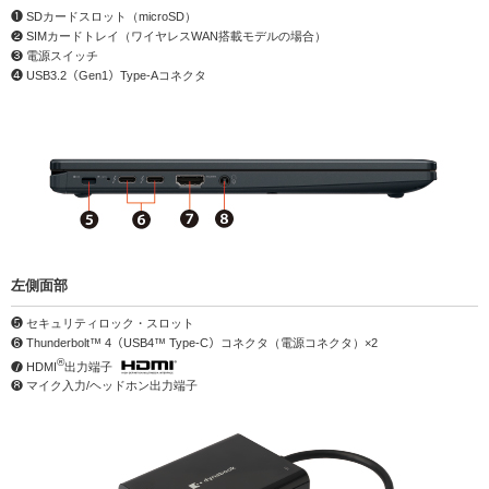
❶ SDカードスロット（microSD）
❷ SIMカードトレイ（ワイヤレスWAN搭載モデルの場合）
❸ 電源スイッチ
❹ USB3.2（Gen1）Type-Aコネクタ
左側面部
❺ セキュリティロック・スロット
❻ Thunderbolt™ 4（USB4™ Type-C）コネクタ（電源コネクタ）×2
®
❼ HDMI
出力端子
❽ マイク入力/ヘッドホン出力端子