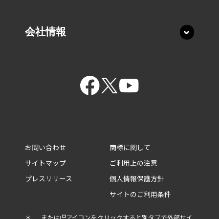
会社情報
15.6型 T7・T6・T5
15.6型 C7・C6・C5
お問い合わせ
商標に関して
14.0型 XP9・XP6
サイトマップ
ご利用上の注意
14.0型 XD5
プレスリリース
個人情報保護方針
ビジネスノートPC
14.0型 R9・R8・R7
サイトのご利用条件
ビジネスモバイルノートPC
14.0型 M7・M6
5in1／2in1ビジネスPC
13.3型 X8・X6
＊
または
アイコンをクリックすると別タブで外部サイ