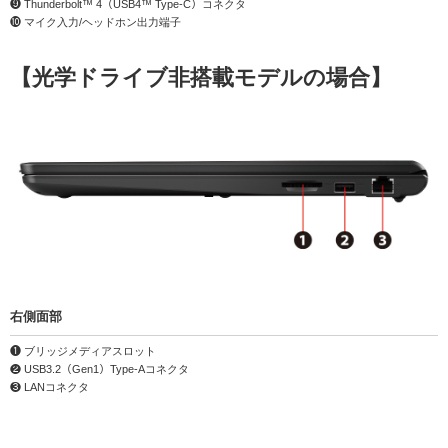
❾ Thunderbolt™ 4（USB4™ Type-C）コネクタ
❿ マイク入力/ヘッドホン出力端子
【光学ドライブ非搭載モデルの場合】
右側面部
❶ ブリッジメディアスロット
❷ USB3.2（Gen1）Type-Aコネクタ
❸ LANコネクタ