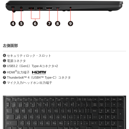
左側面部
❹ セキュリティロック・スロット
❺ 電源コネクタ
❻ USB3.2（Gen1）Type-Aコネクタ×2
®
❼ HDMI
出力端子
❽ Thunderbolt™ 4（USB4™ Type-C）コネクタ
❾ マイク入力/ヘッドホン出力端子