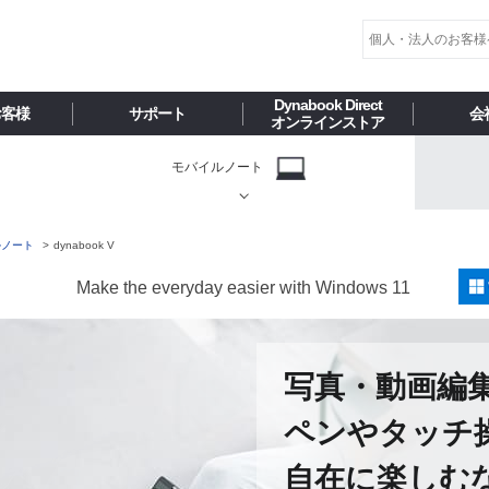
Dynabook Direct
お客様
サポート
会
オンラインストア
モバイルノート
イルノート
dynabook V
Make the everyday easier with Windows 11
写真・動画編
ペンやタッチ
自在に楽しむ