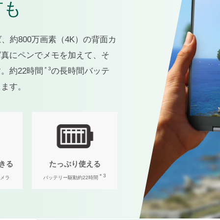
有も
、約800万画素（4K）の背面カ
写真にペンでメモを加えて、そ
＊3
。約22時間
の長時間バッテ
えます。
きる
たっぷり使える
＊3
カメラ
バッテリー駆動約22時間