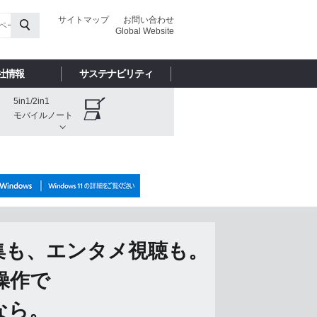
サイトマップ
お問い合わせ
Global Website
社情報
サステナビリティ
5in1/2in1
モバイルノート
集も、エンタメ視聴も
。
操作で
なら
。