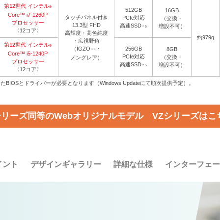
第12世代 インテル
®
512GB
16GB
Core™ i7-1260P
タッチパネル付き
PCIe対応
（交換・
プロセッサー
13.3型 FHD
高速SSD
増設不可）
＊5
〈12コア〉
高輝度・高色純度
約979g
・広視野角
第12世代 インテル
®
（IGZO
・
256GB
8GB
＊4
Core™ i5-1240P
PCIe対応
（交換・
ノングレア）
プロセッサー
高速SSD
増設不可）
＊5
〈12コア〉
応したBIOSとドライバーが必要となります（Windows Updateにて順次提供予定）。
シリーズ同等のWebオリジナルモデル
VZシリーズはこ
イント
デザインギャラリー
詳細な仕様
インターフェー