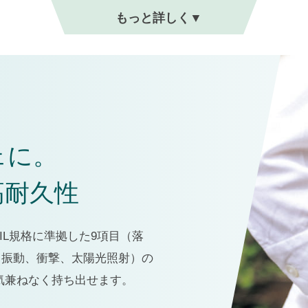
ェに。
高耐久性
IL規格に準拠した9項目（落
、振動、衝撃、太陽光照射）の
気兼ねなく持ち出せます。