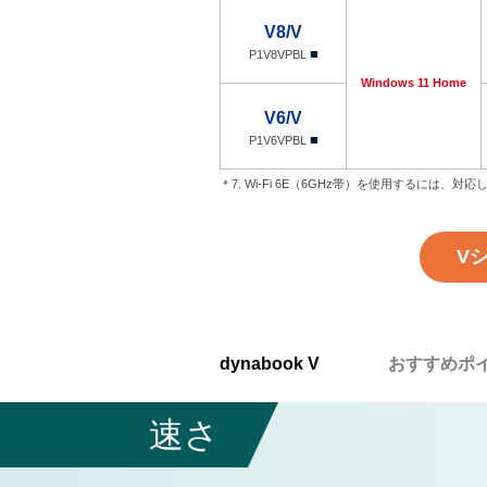
V8/V
■
P1V8VPBL
Windows 11 Home
V6/V
■
P1V6VPBL
＊7. Wi-Fi 6E（6GHz帯）を使用するには、対
V
dynabook V
おすすめポ
速さ