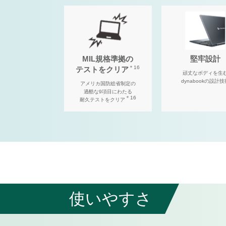
MIL規格準拠の
堅牢設計
＊16
テストをクリア
頑丈なボディを生
dynabookの設計技
アメリカ国防総省制定の
過酷な9項目にわたる
＊16
耐久テストをクリア
使いやすさ