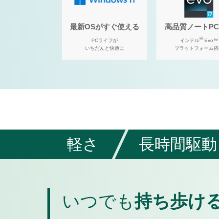
最新OSがすぐ使える
高品質ノートP
®
PCライフが
インテル
Evo™
いちだんと快適に
プラットフォーム搭
軽さ
長時間駆動
いつでも
持ち歩け