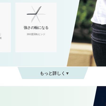
強さの軸になる
む
360度回転ヒンジ
術