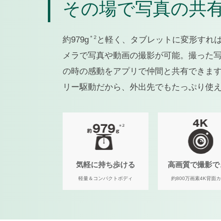
その場で写真の共
＊2
約979g
と軽く、タブレットに変形すれば
メラで写真や動画の撮影が可能。撮った
の時の感動をアプリで仲間と共有できます
リー駆動だから、外出先でもたっぷり使
気軽に持ち歩ける
高画質で撮影で
軽量＆コンパクトボディ
約800万画素4K背面