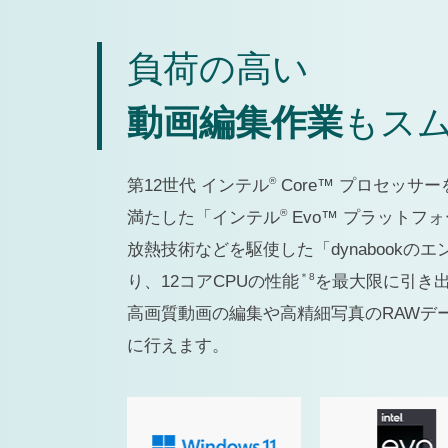
負荷の高い
動画編集作業
もス
®
第12世代 インテル
Core™ プロセッサ
®
満たした「インテル
Evo™ プラットフ
放熱技術などを駆使した「dynabookの
＊8
り、12コアCPUの性能
を最大限に引き
高画質動画の編集や高精細写真のRAWデ
に行えます。