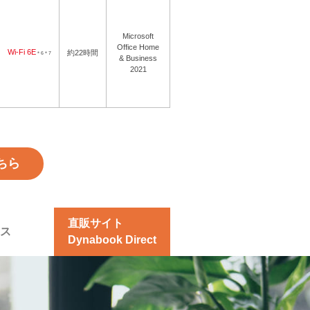
Microsoft
Office Home
Wi-Fi 6E
約22時間
＊6＊7
& Business
2021
ちら
直販サイト
ス
Dynabook Direct