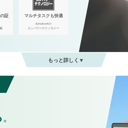
Cの証
マルチタスクも快適
dynabookの
載
エンパワーテクノロジー
る
。