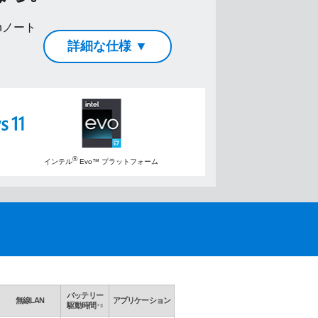
enノート
詳細な仕様 ▼
®
インテル
Evo™ プラットフォーム
バッテリー
無線LAN
アプリケーション
駆動時間
＊3