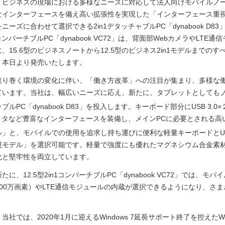
ビジネスの現場における多様なニーズに対応して法人向けモバイルノー
なインターフェースを備え高い拡張性を実現した「インターフェース重
ニーズに合わせて選択できる2in1デタッチャブルPC「dynabook D
1コンバーチブルPC「dynabook VC72」は、背面部WebカメラやLTE通
、15.6型のビジネスノートから12.5型のビジネス2in1モデルまでのすべての
、本日より発売いたします。
り巻く環境の変化に伴い、「働き方改革」への注目が集まり、多様な働
います。当社は、幅広いニーズに応え、新たに、タブレットとしてもノート
ルPC「dynabook D83」を投入します。キーボード部分にUSB 3.0×
ネクタなど豊富なインターフェースを装備し、メインPCに必要とされる
」と、モバイルでの使用を追求し持ち運びに便利な軽量キーボードとUSB 
視モデル」を選択可能です。軽量で強度にも優れたマグネシウム合金素
化と堅牢性を両立しています。
に、12.5型2in1コンバーチブルPC「dynabook VC72」では、
200万画素）やLTE通信モジュールの内蔵が選択できるようになり、さ
社では、2020年1月に迎えるWindows 7延長サポート終了を控えたWi