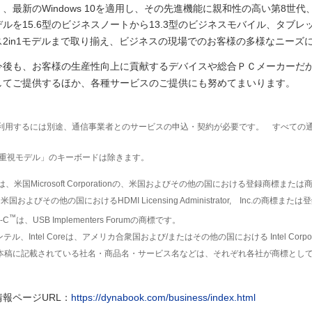
、最新のWindows 10を適用し、その先進機能に親和性の高い第8世代
ルを15.6型のビジネスノートから13.3型のビジネスモバイル、タブレット
ス2in1モデルまで取り揃え、ビジネスの現場でのお客様の多様なニーズ
後も、お客様の生産性向上に貢献するデバイスや総合ＰＣメーカーだか
してご提供するほか、各種サービスのご提供にも努めてまいります。
を利用するには別途、通信事業者とのサービスの申込・契約が必要です。 すべての
重視モデル」のキーボードは除きます。
sは、米国Microsoft Corporationの、米国およびその他の国における登録商標また
米国およびその他の国におけるHDMI Licensing Administrator, Inc.の商標ま
™
-C
は、USB Implementers Forumの商標です。
インテル、Intel Coreは、アメリカ合衆国および/またはその他の国における Intel Co
本稿に記載されている社名・商品名・サービス名などは、それぞれ各社が商標とし
報ページURL：
https://dynabook.com/business/index.html