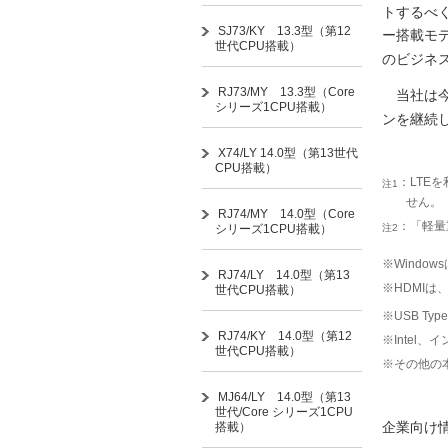
トするべく
SJ73/KY 13.3型（第12
ー搭載モデ
世代CPU搭載）
のビジネ
RJ73/MY 13.3型（Core
当社は今
シリーズ1CPU搭載）
ンを継続
X74/LY 14.0型（第13世代
CPU搭載）
：LTE
注1
せん。
RJ74/MY 14.0型（Core
：「軽量
シリーズ1CPU搭載）
注2
※Window
RJ74/LY 14.0型（第13
※HDMIは、
世代CPU搭載）
※USB Type
RJ74/KY 14.0型（第12
※Intel、
世代CPU搭載）
※その他の
MJ64/LY 14.0型（第13
世代/Core シリーズ1CPU
企業向け情
搭載）