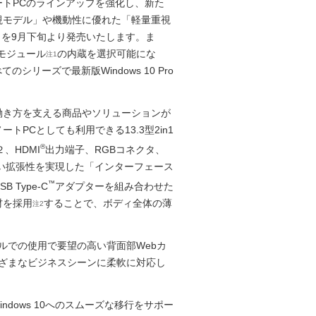
トPCのラインアップを強化し、新た
視モデル」や機動性に優れた「軽量重視
83」を9月下旬より発売いたします。ま
信モジュール
の内蔵を選択可能にな
注1
シリーズで最新版Windows 10 Pro
き方を支える商品やソリューションが
PCとしても利用できる13.3型2in1
®
２、HDMI
出力端子、RGBコネクタ、
高い拡張性を実現した「インターフェース
™
Type-C
アダプターを組み合わせた
材を採用
することで、ボディ全体の薄
注2
モバイルでの使用で要望の高い背面部Webカ
まざまなビジネスシーンに柔軟に対応し
ndows 10へのスムーズな移行をサポー