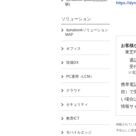
https://d
験)
ソリューション
dynabookソリューション
MAP
お客様
オフィス
東芝P
通話料
現場DX
受付時
※電話
PC運用（LCM）
携帯電
クラウド
担）で
い場合
セキュリティ
情報サ
教育ICT
掲載されてい
予告なしに変
モバイルエッジ