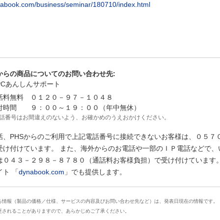
ynabook.com/business/seminar/180710/index.html
からの商品についてのお問い合わせ先:
Cあんしんサポート
無料 ０１２０－９７－１０４８
間 ９：００～１９：００（年中無休）
番号はお間違えのないよう、お確かめのうえおかけください。
話、PHSからのご利用で上記電話番号に接続できないお客様は、０５７
受け付けています。 また、海外からのお電話や一部のＩＰ電話などで、
は０４３－２９８－８７８０（通話料お客様負担）で受け付けています。
イト 「
dynabook.com
」でも提供します。
る情報（製品の価格／仕様、サービスの内容及びお問い合わせ先など）は、発表日現在の情報です。
更されることがありますので、あらかじめご了承ください。