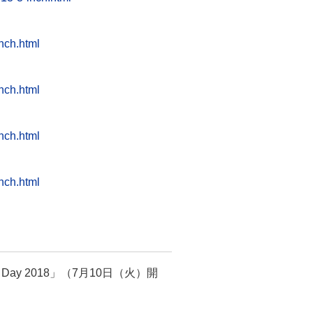
nch.html
nch.html
nch.html
nch.html
ay 2018」（7月10日（火）開