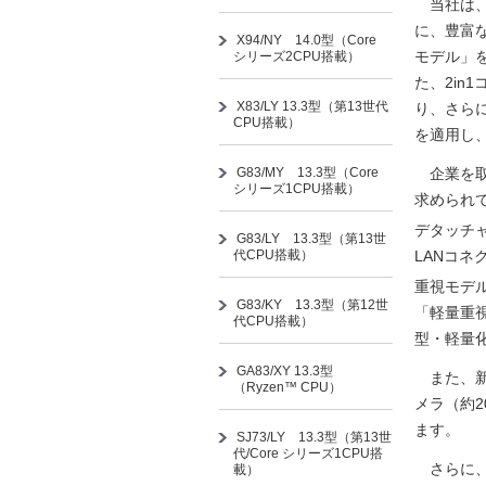
当社は、
に、豊富
X94/NY 14.0型（Core
モデル」を
シリーズ2CPU搭載）
た、2in
X83/LY 13.3型（第13世代
り、さらに
CPU搭載）
を適用し
G83/MY 13.3型（Core
企業を取
シリーズ1CPU搭載）
求められて
デタッチャブ
G83/LY 13.3型（第13世
代CPU搭載）
LANコ
重視モデル
G83/KY 13.3型（第12世
「軽量重
代CPU搭載）
型・軽量
GA83/XY 13.3型
また、新た
（Ryzen™ CPU）
メラ（約
ます。
SJ73/LY 13.3型（第13世
代/Core シリーズ1CPU搭
さらに、当
載）