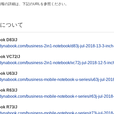
情報の詳細は、下記のURLを参照ください。
品について
ok D83/J
//dynabook.com/business-2in1-notebook/d83j-jul-2018-13-3-inch
ok VC72/J
//dynabook.com/business-2in1-notebook/vc72j-jul-2018-12-5-inch
ok U63/J
//dynabook.com/business-mobile-notebook-u-series/u63j-jul-201
ok R63/J
//dynabook.com/business-mobile-notebook-r-series/r63j-jul-2018
ok R73/J
//dynabook.com/business-mobile-notebook-r-series/r73j-jul-2018