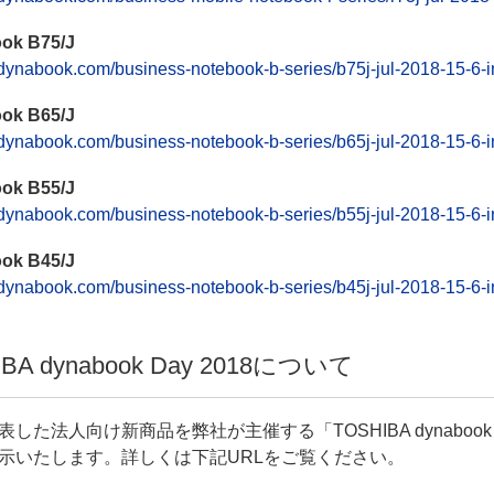
ok B75/J
//dynabook.com/business-notebook-b-series/b75j-jul-2018-15-6-i
ok B65/J
//dynabook.com/business-notebook-b-series/b65j-jul-2018-15-6-i
ok B55/J
//dynabook.com/business-notebook-b-series/b55j-jul-2018-15-6-i
ok B45/J
//dynabook.com/business-notebook-b-series/b45j-jul-2018-15-6-i
IBA dynabook Day 2018について
た法人向け新商品を弊社が主催する「TOSHIBA dynabook D
示いたします。詳しくは下記URLをご覧ください。