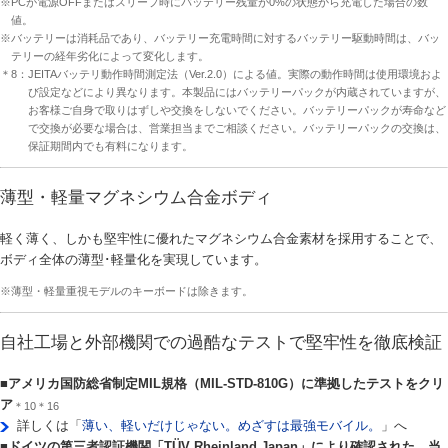
※PCが電源OFFまたはスリープ時にバッテリー残量が0%の状態から充電した場合の数
値。
※バッテリーは消耗品であり、バッテリー充電時間に対するバッテリー駆動時間は、バッ
テリーの経年劣化によって変化します。
＊8：JEITAバッテリ動作時間測定法（Ver.2.0）による値。実際の動作時間は使用環境およ
び設定などにより異なります。本製品にはバッテリーパックが内蔵されていますが、
お客様ご自身で取りはずしや交換をしないでください。バッテリーパックが寿命など
で交換が必要な場合は、営業担当までご相談ください。バッテリーパックの交換は、
保証期間内でも有料になります。
薄型・軽量マグネシウム合金ボディ
軽く薄く、しかも堅牢性に優れたマグネシウム合金素材を採用することで、
ボディ全体の薄型･軽量化を実現しています。
※薄型・軽量重視モデルのキーボードは除きます。
自社工場と外部機関での過酷なテストで堅牢性を徹底検証
■アメリカ国防総省制定MIL規格（MIL-STD-810G）に準拠したテストをクリ
ア
＊10＊16
詳しくは「
薄い、軽いだけじゃない。めざすは最強モバイル。
」へ
■ドイツの第三者認証機関「TÜV Rheinland Japan」により確認された、当