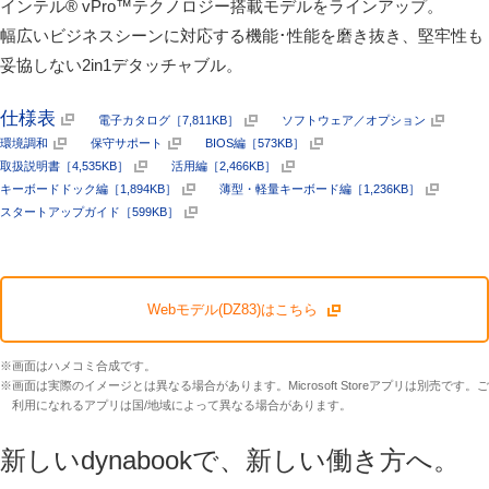
インテル® vPro™テクノロジー搭載モデルをラインアップ。
幅広いビジネスシーンに対応する機能･性能を磨き抜き、堅牢性も
妥協しない2in1デタッチャブル。
仕様表
電子カタログ［7,811KB］
ソフトウェア／オプション
環境調和
保守サポート
BIOS編［573KB］
取扱説明書［4,535KB］
活用編［2,466KB］
キーボードドック編［1,894KB］
薄型・軽量キーボード編［1,236KB］
スタートアップガイド［599KB］
Webモデル(DZ83)はこちら
※画面はハメコミ合成です。
※画面は実際のイメージとは異なる場合があります。Microsoft Storeアプリは別売です。ご
利用になれるアプリは国/地域によって異なる場合があります。
新しいdynabookで、新しい働き方へ。