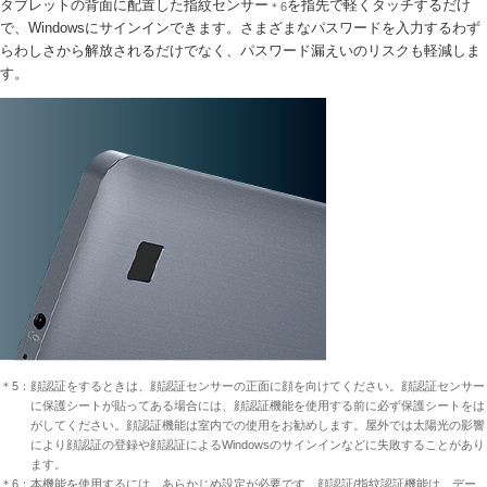
タブレットの背面に配置した指紋センサー
を指先で軽くタッチするだけ
＊6
で、Windowsにサインインできます。さまざまなパスワードを入力するわず
らわしさから解放されるだけでなく、パスワード漏えいのリスクも軽減しま
す。
＊5：顔認証をするときは、顔認証センサーの正面に顔を向けてください。顔認証センサー
に保護シートが貼ってある場合には、顔認証機能を使用する前に必ず保護シートをは
がしてください。顔認証機能は室内での使用をお勧めします。屋外では太陽光の影響
により顔認証の登録や顔認証によるWindowsのサインインなどに失敗することがあり
ます。
＊6：本機能を使用するには、あらかじめ設定が必要です。顔認証/指紋認証機能は、デー