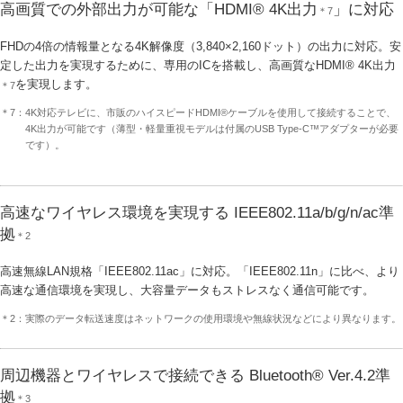
高画質での外部出力が可能な「HDMI® 4K出力
」に対応
＊7
FHDの4倍の情報量となる4K解像度（3,840×2,160ドット）の出力に対応。安
定した出力を実現するために、専用のICを搭載し、高画質なHDMI® 4K出力
を実現します。
＊7
＊7：4K対応テレビに、市販のハイスピードHDMI®ケーブルを使用して接続することで、
4K出力が可能です（薄型・軽量重視モデルは付属のUSB Type-C™アダプターが必要
です）。
高速なワイヤレス環境を実現する IEEE802.11a/b/g/n/ac準
拠
＊2
高速無線LAN規格「IEEE802.11ac」に対応。「IEEE802.11n」に比べ、より
高速な通信環境を実現し、大容量データもストレスなく通信可能です。
＊2：実際のデータ転送速度はネットワークの使用環境や無線状況などにより異なります。
周辺機器とワイヤレスで接続できる Bluetooth® Ver.4.2準
拠
＊3