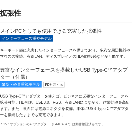
拡張性
メインPCとしても使用できる充実した拡張性
インターフェース重視モデル
キーボード部に充実したインターフェースを備えており、多彩な周辺機器や
マウスの接続、有線LAN、ディスプレイとのHDMI®接続などが可能です。
豊富なインターフェースを搭載したUSB Type-C™アダプ
ター（付属）
薄型・軽量重視モデル
PD対応
＊15
USB Type-C™アダプターを使えば、ビジネスに必要なインターフェースを
拡張可能。HDMI®、USB3.0、RGB、有線LANにつながり、作業効率を高め
ます。また、裏面には電源コネクタを装備。本体にUSB Type-C™アダプタ
ーを接続したままでも充電できます。
＊15：オプションのACアダプター（PAACA047）は動作検証済みです。