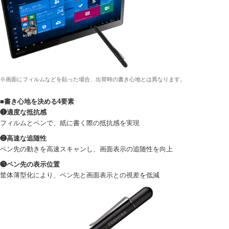
※画面にフィルムなどを貼った場合、出荷時の書き心地とは異なります。
■書き心地を決める4要素
❶適度な抵抗感
フィルムとペンで、紙に書く際の抵抗感を実現
❷高速な追随性
ペン先の動きを高速スキャンし、画面表示の追随性を向上
❸ペン先の表示位置
筐体薄型化により、ペン先と画面表示との視差を低減