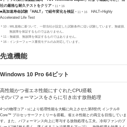
社の厳格な耐久テストをクリア
＊11＊16
■高加速寿命試験「HALT」で経年変化を検証
HALT=Highly
＊11＊16
Accelerated Life Test
＊10：MIL規格に基づいて、一部当社が設定した試験条件に従い試験しています。無破損、
無故障を保証するものではありません。
＊11：無破損、無故障を保証するものではありません。
＊16：インターフェース重視モデルのみ対応しています。
先進機能
Windows 10 Pro 64ビット
高性能かつ省エネ性能にすぐれたCPU搭載
そのパフォーマンスをさらに引き出す放熱処理
4つの物理コア
により処理性能を大幅に向上させた第8世代 インテル®
＊9
Core™ プロセッサーファミリーを搭載。省エネ性能との両立を目指していま
す。また、パフォーマンス向上に寄与する放熱処理も工夫。冷却ファンのブ
レード1枚1枚を長く、薄くすることで風量をアップし、放熱処理を効率よく