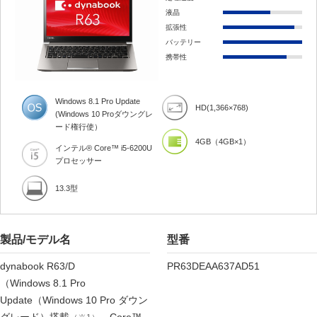
液晶
拡張性
バッテリー
携帯性
Windows 8.1 Pro Update
HD(1,366×768)
(
Windows 10 Pro
ダウングレ
ード権行使）
4GB（4GB×1）
インテル® Core™ i5-6200U
プロセッサー
13.3型
製品/モデル名
型番
dynabook R63/D
PR63DEAA637AD51
（Windows 8.1 Pro
Update（Windows 10 Pro ダウン
グレード）搭載
、Core™