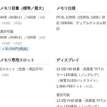
メモリ容量（標準／最大）
メモリ仕様
4GB（4GB×1）／16GB
PC3L-12800（DDR3L-1600）対
（※8）
応 SDRAM、デュアルチャネル対
（※10）（※11）
応
選択可能
8GB（4GB×2）／16GB
（※8）
（※10）（※11）
＋30,000円(税抜)
メモリ専用スロット
ディスプレイ
2スロット（交換・増設不可）
13.3型 HD 軽量・高輝度 TFTカ
ラー LED液晶（ノングレア）
（※8）
（省電力LEDバックライト）
1,366×768ドット
（※12）
選択可能
13.3型 FHD 軽量・高輝度 TFTカ
ラー LED液晶（ノングレア）