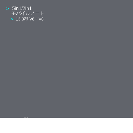
5in1/2in1
モバイルノート
13.3型 V8・V6
10.1型 K2