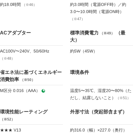
約18.0時間
約3.0時間（電源OFF時）／約
（※46）
3.0〜10.0時間（電源ON時）
（※47）
ACアダプター
標準消費電力
（最
（※49）
大）
AC100V〜240V、50/60Hz
約5W（45W）
（※48）
省エネ法に基づくエネルギー
環境条件
消費効率
（※50）
M区分 0.016（AAA）
温度5〜35℃、湿度20〜80%（た
だし、結露しないこと）
（※51）
環境性能レーティング
外形寸法（突起部含まず）
（※52）
★★★ V13
約316.0（幅）×227.0（奥行）