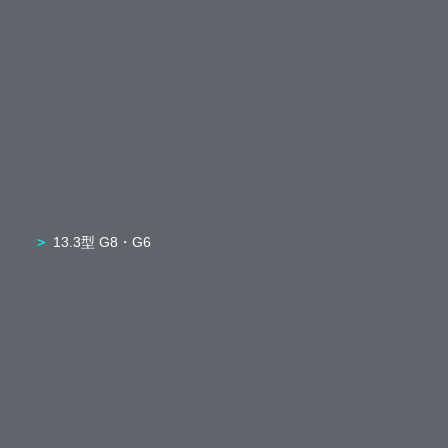
13.3型 G8・G6