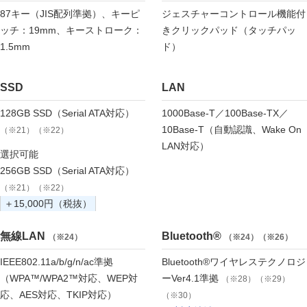
87キー（JIS配列準拠）、キーピ
ジェスチャーコントロール機能付
ッチ：19mm、キーストローク：
きクリックパッド（タッチパッ
1.5mm
ド）
SSD
LAN
128GB SSD（Serial ATA対応）
1000Base-T／100Base-TX／
10Base-T（自動認識、Wake On
（※21）（※22）
LAN対応）
選択可能
256GB SSD（Serial ATA対応）
（※21）（※22）
＋15,000円（税抜）
無線LAN
Bluetooth®
（※24）
（※24）（※26）
IEEE802.11a/b/g/n/ac準拠
Bluetooth®ワイヤレステクノロジ
（WPA™/WPA2™対応、WEP対
ーVer4.1準拠
（※28）（※29）
応、AES対応、TKIP対応）
（※30）