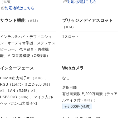
対応地域はこちら
（※25）
対応地域はこちら
サウンド機能
ブリッジメディアスロット
（※33）
（※34）
インテル® ハイ・デフィニショ
1スロット
ン・オーディオ準拠、ステレオス
ピーカー、PCM録音・再生機
能、MIDI音源機能（OS標準）
インターフェース
Webカメラ
HDMI®出力端子×1
、
なし
（※16）
RGB（15ピン ミニD-sub 3段）
選択可能
×1、LAN（RJ45）×1、
有効画素数 約200万画素（デュア
USB3.0×3
、マイク入力/
（※36）
ルマイク付
）
（※41）
ヘッドホン出力端子×1
＋5,000円(税抜)