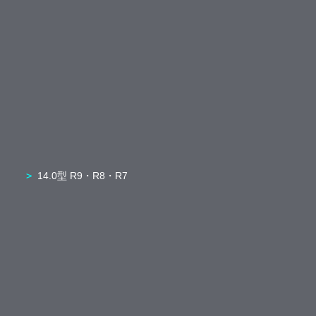
14.0型 R9・R8・R7