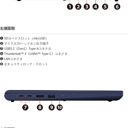
右側面部
❶ SDカードスロット（microSD）
❷ マイク入力/ヘッドホン出力端子
❸ USB3.2（Gen1）Type-Aコネクタ
❹ Thunderbolt™ 4（USB4™ Type-C）コネクタ
❺ LANコネクタ
❻ セキュリティロック・スロット