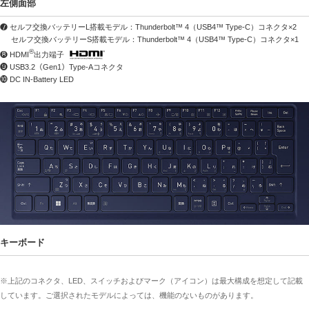
左側面部
❼ セルフ交換バッテリーL搭載モデル：Thunderbolt™ 4（USB4™ Type-C）コネクタ×2
セルフ交換バッテリーS搭載モデル：Thunderbolt™ 4（USB4™ Type-C）コネクタ×1
®
❽ HDMI
出力端子
❾ USB3.2（Gen1）Type-Aコネクタ
❿ DC IN-Battery LED
キーボード
※上記のコネクタ、LED、スイッチおよびマーク（アイコン）は最大構成を想定して記載
しています。ご選択されたモデルによっては、機能のないものがあります。