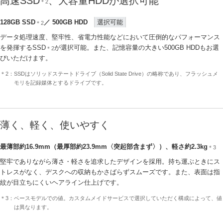
高速SSD
、大容量HDDが選択可能
＊2
128GB SSD
／ 500GB HDD
選択可能
＊2
データ処理速度、堅牢性、省電力性能などにおいて圧倒的なパフォーマンス
を発揮するSSD
が選択可能。また、記憶容量の大きい500GB HDDもお選
＊2
びいただけます。
＊2：SSDはソリッドステートドライブ（Solid State Drive）の略称であり、フラッシュメ
モリを記録媒体とするドライブです。
薄く、軽く、使いやすく
最薄部約16.9mm（最厚部約23.9mm〈突起部含まず〉）、軽さ約2.3kg
＊3
堅牢でありながら薄さ・軽さを追求したデザインを採用。持ち運ぶときにス
トレスがなく、デスクへの収納もかさばらずスムーズです。また、表面は指
紋が目立ちにくいヘアライン仕上げです。
＊3：ベースモデルでの値。カスタムメイドサービスで選択していただく構成によって、値
は異なります。