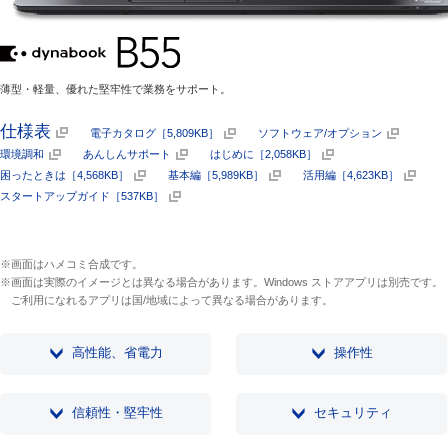
薄型・軽量、優れた堅牢性で業務をサポート。
仕様表
電子カタログ［5,809KB］
ソフトウェア/オプション
環境調和
あんしんサポート
はじめに［2,058KB］
困ったときは［4,568KB］
基本編［5,989KB］
活用編［4,623KB］
スタートアップガイド［537KB］
※画面はハメコミ合成です。
※画面は実際のイメージとは異なる場合があります。Windows ストアアプリは別売です。
ご利用になれるアプリは国/地域によって異なる場合があります。
高性能、省電力
操作性
信頼性・堅牢性
セキュリティ