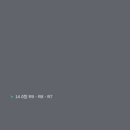
14.0型 R9・R8・R7