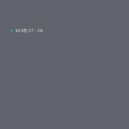
16.0型 C7・C6