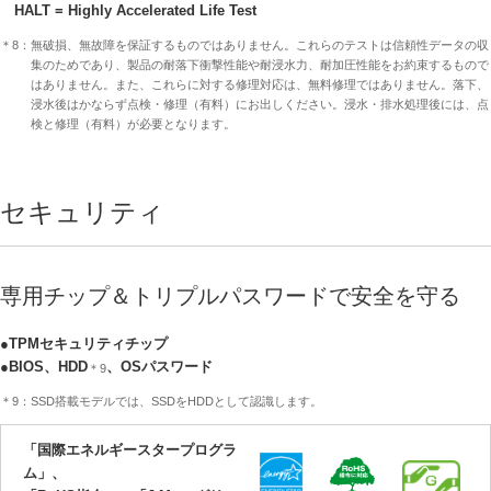
HALT = Highly Accelerated Life Test
＊8：無破損、無故障を保証するものではありません。これらのテストは信頼性データの収
集のためであり、製品の耐落下衝撃性能や耐浸水力、耐加圧性能をお約束するもので
はありません。また、これらに対する修理対応は、無料修理ではありません。落下、
浸水後はかならず点検・修理（有料）にお出しください。浸水・排水処理後には、点
検と修理（有料）が必要となります。
セキュリティ
専用チップ＆トリプルパスワードで安全を守る
●TPMセキュリティチップ
●BIOS、HDD
、OSパスワード
＊9
＊9：SSD搭載モデルでは、SSDをHDDとして認識します。
「国際エネルギースタープログラ
ム」、