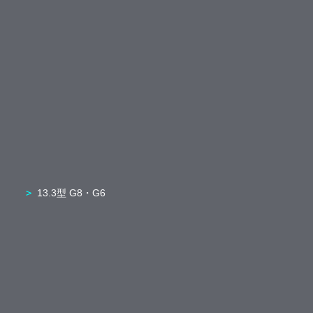
13.3型 G8・G6