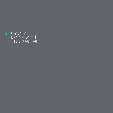
5in1/2in1
モバイルノート
13.3型 V8・V6