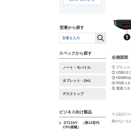
型番から探す
スペックから探す
右側面部
① ブリッ
ノート・モバイル
② USB3.
③ HDMI®
タブレット・2in1
④ RGBコ
⑤ 電源コネ
デスクトップ
ビジネス向け製品
※上記のコ
能のないも
DT210/Y （第14世代
CPU搭載）