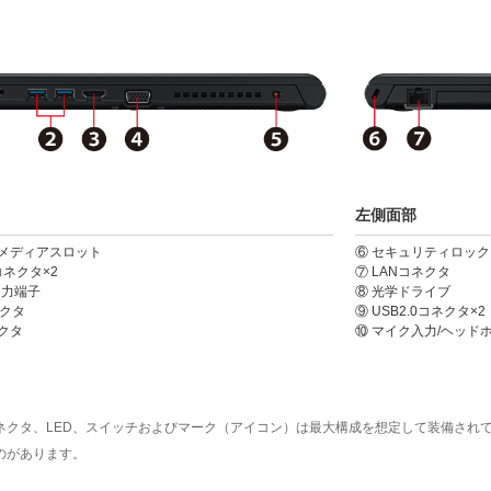
左側面部
ジメディアスロット
⑥ セキュリティロッ
0コネクタ×2
⑦ LANコネクタ
出力端子
⑧ 光学ドライブ
ネクタ
⑨ USB2.0コネクタ×2
クタ
⑩ マイク入力/ヘッド
ネクタ、LED、スイッチおよびマーク（アイコン）は最大構成を想定して装備され
のがあります。