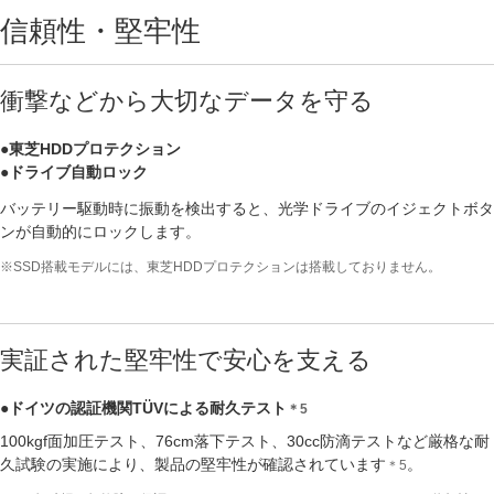
信頼性・堅牢性
衝撃などから大切なデータを守る
●東芝HDDプロテクション
●ドライブ自動ロック
バッテリー駆動時に振動を検出すると、光学ドライブのイジェクトボタ
ンが自動的にロックします。
※SSD搭載モデルには、東芝HDDプロテクションは搭載しておりません。
実証された堅牢性で安心を支える
●ドイツの認証機関TÜVによる耐久テスト
＊5
100kgf面加圧テスト、76cm落下テスト、30cc防滴テストなど厳格な耐
久試験の実施により、製品の堅牢性が確認されています
。
＊5