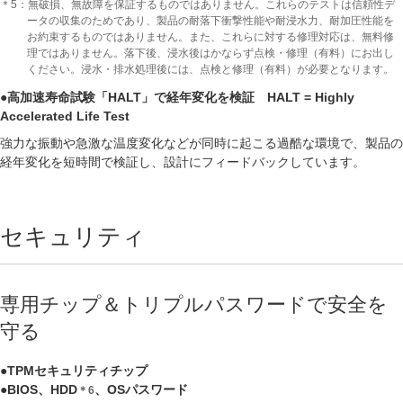
＊5：無破損、無故障を保証するものではありません。これらのテストは信頼性デ
ータの収集のためであり、製品の耐落下衝撃性能や耐浸水力、耐加圧性能を
お約束するものではありません。また、これらに対する修理対応は、無料修
理ではありません。落下後、浸水後はかならず点検・修理（有料）にお出し
ください。浸水・排水処理後には、点検と修理（有料）が必要となります。
●高加速寿命試験「HALT」で経年変化を検証 HALT = Highly
Accelerated Life Test
強力な振動や急激な温度変化などが同時に起こる過酷な環境で、製品の
経年変化を短時間で検証し、設計にフィードバックしています。
セキュリティ
専用チップ＆トリプルパスワードで安全を
守る
●TPMセキュリティチップ
●BIOS、HDD
、OSパスワード
＊6