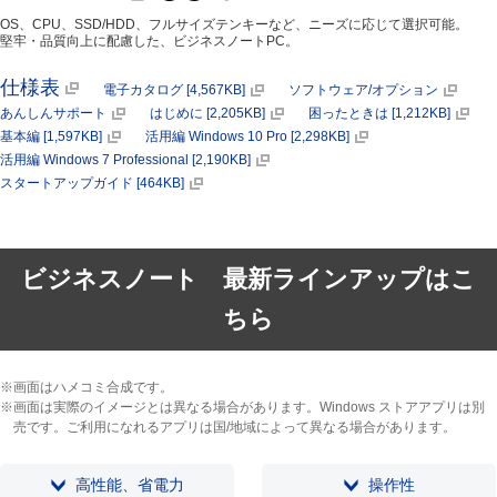
OS、CPU、SSD/HDD、フルサイズテンキーなど、ニーズに応じて選択可能。
堅牢・品質向上に配慮した、ビジネスノートPC。
仕様表
電子カタログ [4,567KB]
ソフトウェア/オプション
あんしんサポート
はじめに [2,205KB]
困ったときは [1,212KB]
基本編 [1,597KB]
活用編 Windows 10 Pro [2,298KB]
活用編 Windows 7 Professional [2,190KB]
スタートアップガイド [464KB]
ビジネスノート 最新ラインアップはこ
ちら
※画面はハメコミ合成です。
※画面は実際のイメージとは異なる場合があります。Windows ストアアプリは別
売です。ご利用になれるアプリは国/地域によって異なる場合があります。
高性能、省電力
操作性