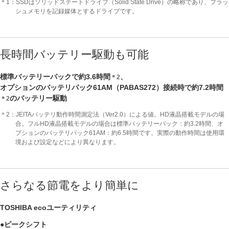
＊1：SSDはソリッドステートドライブ（Solid State Drive）の略称であり、フラッ
シュメモリを記録媒体とするドライブです。
長時間バッテリー駆動も可能
標準バッテリーパックで約3.6時間
、
＊2
オプションのバッテリパック61AM（PABAS272）接続時で約7.2時間
のバッテリー駆動
＊2
＊2：JEITAバッテリ動作時間測定法（Ver2.0）による値。HD液晶搭載モデルの場
合。フルHD液晶搭載モデルの場合は標準バッテリーパック：約3.2時間、オ
プションのバッテリパック61AM：約6.5時間です。実際の動作時間は使用環
境および設定などにより異なります。
さらなる節電をより簡単に
TOSHIBA ecoユーティリティ
●ピークシフト