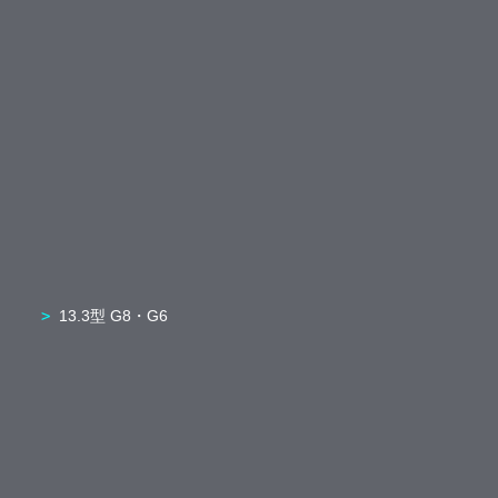
13.3型 G8・G6