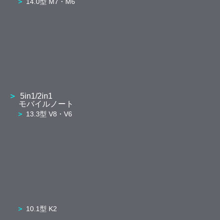
14.0型 M7・M6
5in1/2in1
モバイルノート
13.3型 V8・V6
10.1型 K2