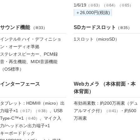
1/6/19
（※63）（※64）（※65）
＋26,000円(税抜)
サウンド機能
SDカードスロット
（※33）
（※35）
インテル® ハイ・デフィニショ
1スロット（microSD）
ン・オーディオ準拠
ステレオスピーカー、PCM録
音・再生機能、MIDI音源機能
（OS標準）
インターフェース
Webカメラ （本体前面・本
体背面）
タブレット：HDMI®（micro）出
有効画素数：約200万画素（デュ
力端子×1
、USB
アルマイク付）
・約500
（※17）（※38）
（※41）
Type-C™×1
、マイク入
万画素
（※40）
力/ヘッドホン出力端子×1
キーボードドック