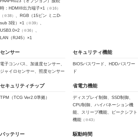
PAAPR023（オプション）接続
時：HDMI®出力端子×1
（※16）
、RGB（15ピン ミニD-
（※38）
sub 3段）×1
、
（※39）
USB3.0×2
、
（※36）
LAN（RJ45）×1
センサー
セキュリティ機能
電子コンパス、加速度センサー、
BIOSパスワード、HDDパスワー
ジャイロセンサー、照度センサー
ド
セキュリティチップ
省電力機能
TPM（TCG Ver2.0準拠）
ディスプレイ制御、SSD制御、
CPU制御、ハイバネーション機
能、スリープ機能、ピークシフト
機能
（※43）
バッテリー
駆動時間