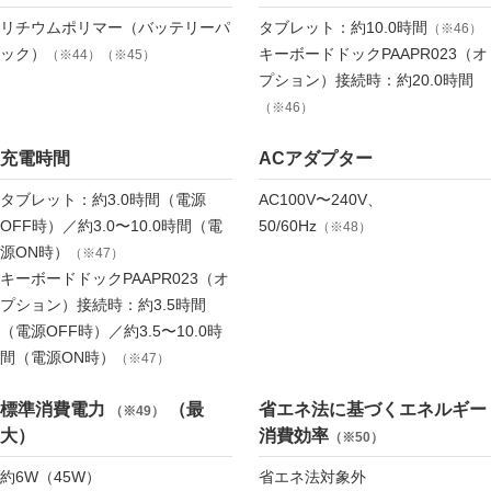
リチウムポリマー（バッテリーパ
タブレット：約10.0時間
（※46）
ック）
キーボードドックPAAPR023（オ
（※44）（※45）
プション）接続時：約20.0時間
（※46）
充電時間
ACアダプター
タブレット：約3.0時間（電源
AC100V〜240V、
OFF時）／約3.0〜10.0時間（電
50/60Hz
（※48）
源ON時）
（※47）
キーボードドックPAAPR023（オ
プション）接続時：約3.5時間
（電源OFF時）／約3.5〜10.0時
間（電源ON時）
（※47）
標準消費電力
（最
省エネ法に基づくエネルギー
（※49）
大）
消費効率
（※50）
約6W（45W）
省エネ法対象外