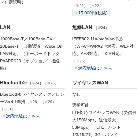
ン）接続時）
（※21）（※22）
＋15,000円(税抜)
LAN
無線LAN
（※24）
1000Base-T／100Base-TX／
IEEE802.11a/b/g/n/ac準拠
10Base-T（自動認識、Wake On
（WPA™/WPA2™対応、WEP対
LAN対応）（キーボードドック
応、AES対応、TKIP対応）
PAAPR023（オプション）接続
（※25）
時）
対応地域はこちら
Bluetooth®
ワイヤレスWAN
（※24）（※26）
Bluetooth®ワイヤレステクノロジ
なし
ーVer4.1準拠
（※28）（※29）
選択可能
（※31）
LTE対応ワイヤレスWAN（受信最
対応地域はこちら
大150Mbps、送信最大
50Mbps） LTE：バンド
1/3/19/21、3G：バンド