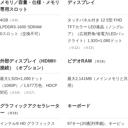
メモリ／容量・仕様・メモリ
ディスプレイ
専用スロット
4GB
タッチパネル付き 12.5型 FHD
（※9）
LPDDR3-1600 SDRAM
TFTカラー LED液晶（ノングレ
0スロット（交換不可）
ア）（広視野角/省電力LEDバッ
クライト）1,920×1,080ドット
（※12）（※13）
外部ディスプレイ（HDMI®
ビデオRAM
（※18）
接続）（オプション）
最大1,920×1,080ドット
最大2,141MB（メインメモリと共
（1080P）／1,677万色、HDCP
用）
対応
（※14）（※17）
グラフィックアクセラレータ
キーボード
ー
（※19）
インテル® HD グラフィックス
87キー(JIS配列準拠)、キーピッ