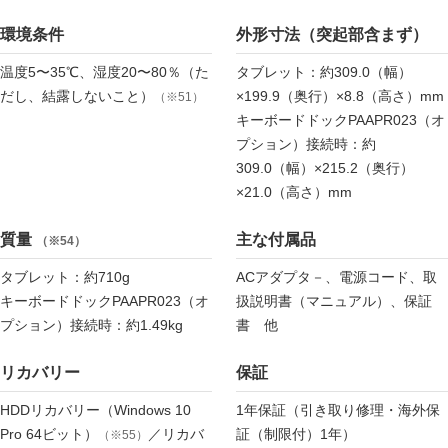
環境条件
外形寸法（突起部含まず）
温度5〜35℃、湿度20〜80％（た
タブレット：約309.0（幅）
だし、結露しないこと）
×199.9（奥行）×8.8（高さ）mm
（※51）
キーボードドックPAAPR023（オ
プション）接続時：約
309.0（幅）×215.2（奥行）
×21.0（高さ）mm
質量
主な付属品
（※54）
タブレット：約710g
ACアダプタ－、電源コード、取
キーボードドックPAAPR023（オ
扱説明書（マニュアル）、保証
プション）接続時：約1.49kg
書 他
リカバリー
保証
HDDリカバリー（Windows 10
1年保証（引き取り修理・海外保
Pro 64ビット）
／リカバ
証（制限付）1年）
（※55）