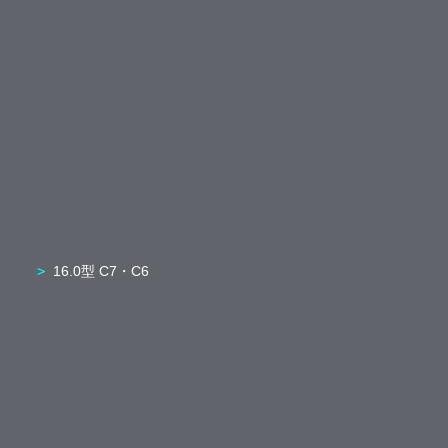
16.0型 C7・C6