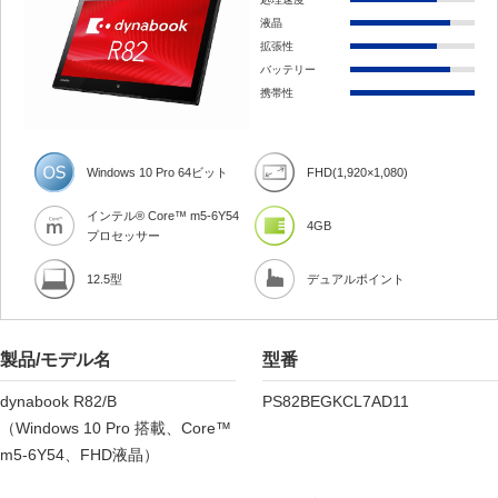
液晶
拡張性
バッテリー
携帯性
Windows 10 Pro 64ビット
FHD(1,920×1,080)
インテル® Core™ m5-6Y54
4GB
プロセッサー
12.5型
デュアルポイント
製品/モデル名
型番
dynabook R82/B
PS82BEGKCL7AD11
（Windows 10 Pro 搭載、Core™
m5-6Y54、FHD液晶）