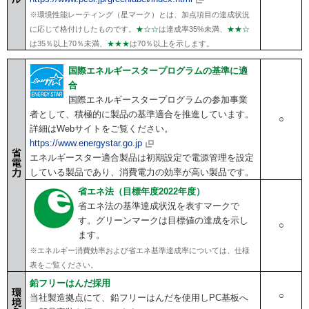
※環境性能レーティング（星マーク）とは、加点項目の達成状況
に応じて格付けしたものです。
★☆☆
は達成率35%未満、
★★☆
は35％以上70％未満、
★★★
は70％以上を示します。
国際エネルギースタープログラムの基準に適
合
国際エネルギースタープログラムの参加事業
者として、積極的に製品の基準適合を推進しています。
○
詳細はWebサイトをご覧ください。
https://www.energystar.go.jp
エネルギースター適合製品は初期設定で電源管理を設定
している製品であり、消費電力の効率が高い製品です。
省エネ法（目標年度2022年度）
省エネ法の基準達成状況を表すマークで
す。グリーンマークは目標値の達成を示し
○
ます。
※エネルギー消費効率および省エネ基準達成率については、仕様
表をご覧ください。
鉛フリーはんだ採用
○
当社製造拠点にて、鉛フリーはんだを使用しPC基板へ