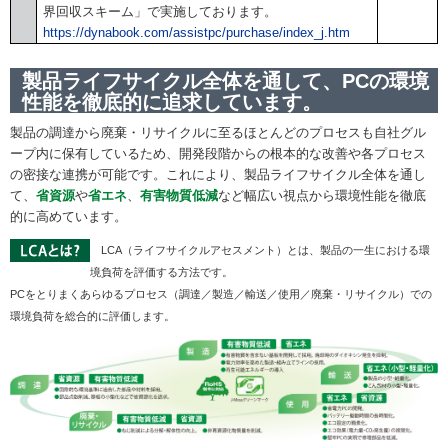
界回収スキーム」で実施しております。
https://dynabook.com/assistpc/purchase/index_j.htm
製品ライフサイクル全体を通して、PCの環境
性能を徹底的に追求しています。
製品の調達から廃棄・リサイクルに至るほとんどのプロセスも自社グル
ープ内に保有しているため、開発段階からの根本的な改善や各プロセス
の密接な連携が可能です。これにより、製品ライフサイクル全体を通し
て、
省資源
や
省エネ
、
有害物質低減
など幅広い視点から環境性能を徹底
的に高めています。
LCA（ライフサイクルアセスメント）とは、製品の一生における環
境負荷を評価する方法です。
PCをとりまくあらゆるプロセス（調達／製造／輸送／使用／廃棄・リサイクル）での
環境負荷を総合的に評価します。