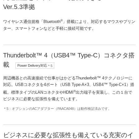
Ver.5.3準拠
®
ワイヤレス通信規格「Bluetooth
」搭載により、対応するマウスやプリン
ター、スマートフォンなどと手軽に接続可能です。
Thunderbolt™ 4（USB4™ Type-C）コネクタ搭
載
Power Delivery対応
＊5
周辺機器との高速接続で仕事がはかどるThunderbolt™ 4テクノロジーに
対応。USBコネクタを4ポート（USB Type-A×3、USB4™ Type-C×1）搭
®
載。標準タイプのLANコネクタやHDMI
出力端子を実装し、この１台で
ビジネスに必要な拡張性を備えています。
＊5：オプションのACアダプター（PAACA048）は動作検証済みです。
ビジネスに必要な拡張性も備えている充実のイ