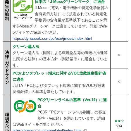
日本の「J-Mossグリーンマーク」に適合
J-Moss（電気・電子機器の特定化学物質の
含有表示方法）にて規定されている特定化
○
学物質の含有量が基準以下であることを示
すJ-Mossグリーンマークに適合しています。詳細はWe
bサイトでご確認ください。
https://dynabook.com/pc/eco/jmoss/index.html
グリーン購入法
グリーン購入法（国等による環境物品等の調達の推進等
○
に関する法律）の基本方針（判断基準）に適合していま
す。
PCおよびタブレット端末に関するVOC放散速度指針値
に適合
○
JEITA「PCおよびタブレット端末に関するVOC放散速
度指針値」の基準を満たしています。
PCグリーンラベルの基準（Ver.14）に適
合
PC3R「PCグリーンラベル制度」の審査
基準（Ver.14）を満たしています。詳細
★★☆
はWebサイトをご覧ください。
V14
https://www.pc3r.jp/greenlabel/index.html