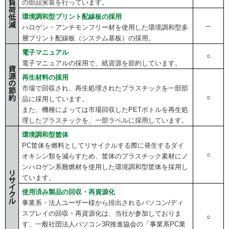
の部品実装を行っています。
環境調和型プリント配線板の採用
─
ハロゲン・アンチモンフリー材を使用した環境調和型多
層プリント配線板（システム基板）の採用。
電子マニュアル
○
電子マニュアルの採用で、紙資源を節約しています。
再生材料の採用
市場で回収され、再生処理されたプラスチックを一部部
○
品に採用しています。
また、機種によっては市場回収したPETボトルを再生処
理したプラスチックを、一部ラベルに採用しています。
環境調和型筐体
PC筐体を燃料としてリサイクルする際に発生するダイ
○
オキシン類を減らすため、筐体のプラスチック素材にノ
ンハロゲン系難燃材を使用した環境調和型筐体を採用し
ています。
使用済み製品の回収・再資源化
事業系・法人ユーザー様から排出されるパソコン/ディ
スプレイの回収・再資源化は、当社が参加しておりま
○
す、一般社団法人パソコン3R推進協会の「事業系PC業