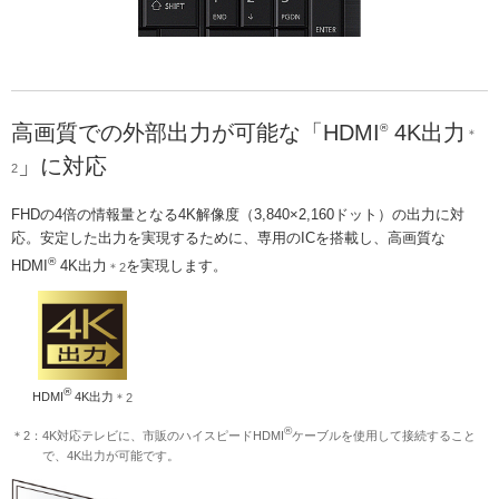
高画質での外部出力が可能な「HDMI
4K出力
®
＊
」に対応
2
FHDの4倍の情報量となる4K解像度（3,840×2,160ドット）の出力に対
応。安定した出力を実現するために、専用のICを搭載し、高画質な
®
HDMI
4K出力
を実現します。
＊2
®
HDMI
4K出力
＊2
®
＊2：4K対応テレビに、市販のハイスピードHDMI
ケーブルを使用して接続すること
で、4K出力が可能です。