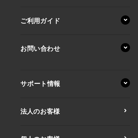
AZ/SA
RZ/HA
AZ/MA
ご利用ガイド
RZ/MA
KZ20/A
AZ/LA
RZ/MY
KZ20/Y
AZ/MY
お問い合わせ
AZ/LY
XA/ZA
XA/ZY
サポート情報
CZ/MA
CZ/MY
法人のお客様
MZ/MA
MZ/MY
PZ/LA