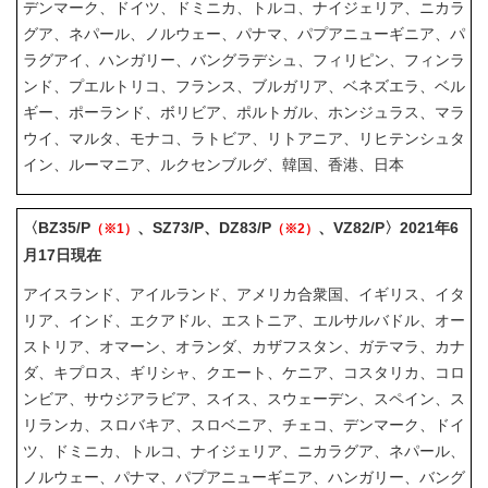
デンマーク、ドイツ、ドミニカ、トルコ、ナイジェリア、ニカラ
グア、ネパール、ノルウェー、パナマ、パプアニューギニア、パ
ラグアイ、ハンガリー、バングラデシュ、フィリピン、フィンラ
ンド、プエルトリコ、フランス、ブルガリア、ベネズエラ、ベル
ギー、ポーランド、ボリビア、ポルトガル、ホンジュラス、マラ
ウイ、マルタ、モナコ、ラトビア、リトアニア、リヒテンシュタ
イン、ルーマニア、ルクセンブルグ、韓国、香港、日本
〈BZ35/P
、SZ73/P、DZ83/P
、VZ82/P〉2021年6
（※1）
（※2）
月17日現在
アイスランド、アイルランド、アメリカ合衆国、イギリス、イタ
リア、インド、エクアドル、エストニア、エルサルバドル、オー
ストリア、オマーン、オランダ、カザフスタン、ガテマラ、カナ
ダ、キプロス、ギリシャ、クエート、ケニア、コスタリカ、コロ
ンビア、サウジアラビア、スイス、スウェーデン、スペイン、ス
リランカ、スロバキア、スロベニア、チェコ、デンマーク、ドイ
ツ、ドミニカ、トルコ、ナイジェリア、ニカラグア、ネパール、
ノルウェー、パナマ、パプアニューギニア、ハンガリー、バング