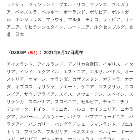
ラデシュ、フィンランド、プエルトリコ、フランス、ブルガリ
ア、ベネズエラ、ベルギー、ポーランド、ボリビア、ポルトガ
ル、ホンジュラス、マラウイ、マルタ、モナコ、ラトビア、リト
アニア、リヒテンシュタイン、ルーマニア、ルクセンブルグ、香
港、日本
〈DZ83/P
〉2021年6月17日現在
（※3）
アイスランド、アイルランド、アメリカ合衆国、イギリス、イタ
リア、インド、エクアドル、エストニア、エルサルバドル、オー
ストリア、オマーン、オランダ、カザフスタン、ガテマラ、カナ
ダ、キプロス、ギリシャ、クエート、ケニア、コスタリカ、コロ
ンビア、サウジアラビア、スイス、スウェーデン、スペイン、ス
リランカ、スロバキア、スロベニア、セルビア、チェコ、チリ、
デンマーク、ドイツ、ドミニカ、トルコ、ナイジェリア、ニカラ
グア、ネパール、ノルウェー、パナマ、パプアニューギニア、パ
ラグアイ、ハンガリー、バングラデシュ、フィンランド、プエル
トリコ、フランス、ブルガリア、ベネズエラ、ベルギー、ポーラ
ンド、ボリビア、ポルトガル、ホンジュラス、マラウイ、マル