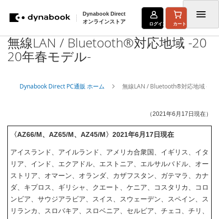
Dynabook Direct
オンラインストア
ログイン
カート
無線LAN / Bluetooth®対応地域 -20
コ
20年春モデル-
ン
テ
Dynabook Direct PC通販 ホーム
無線LAN / Bluetooth®対応地域 -2
ン
ツ
（2021年6月17日現在）
に
〈
AZ66/M
、
AZ65/M
、
AZ45/M
〉2021年6月17日現在
ス
キ
アイスランド、アイルランド、アメリカ合衆国、イギリス、イタ
リア、インド、エクアドル、エストニア、エルサルバドル、オー
ッ
ストリア、オマーン、オランダ、カザフスタン、ガテマラ、カナ
プ
ダ、キプロス、ギリシャ、クエート、ケニア、コスタリカ、コロ
ンビア、サウジアラビア、スイス、スウェーデン、スペイン、ス
リランカ、スロバキア、スロベニア、セルビア、チェコ、チリ、