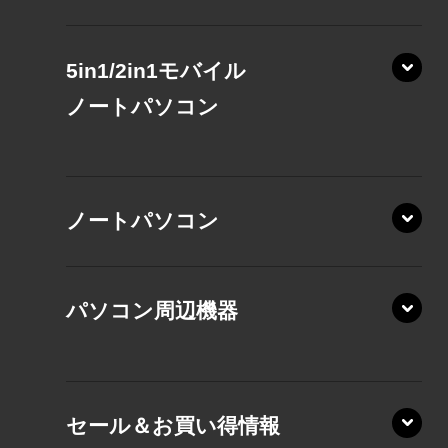
5in1/2in1モバイル
ノート
パソコン
XP/ZAE
ノートパソコン
XP/ZA
XP/ZY
パソコン周辺機器
VZ/MA
VZ/HA
XD/ZA
VZ/HY
セール＆お買い得情報
AZ/DA
VZ/MY