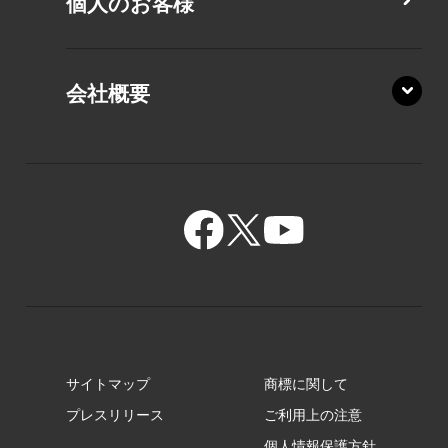
個人のお客様
PZ/MA
XZ/HA
PZ/LY
会社概要
XZ/HY
PZ/MY
GR/ZA
BA/ZA
GR/ZZ
BA/ZY
GR/ZY
サイトマップ
商標に関して
GZ/HA
プレスリリース
ご利用上の注意
個人情報保護方針