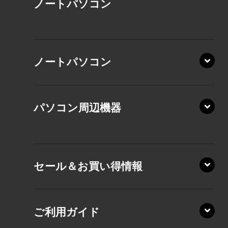
ノート
パソコン
XP/ZAE
ノートパソコン
XP/ZA
XP/ZY
パソコン周辺機器
VZ/MA
VZ/HA
XD/ZA
VZ/HY
セール＆お買い得情報
AZ/DA
VZ/MY
AZ/SA
RZ/HA
AZ/MA
ご利用ガイド
RZ/MA
KZ20/A