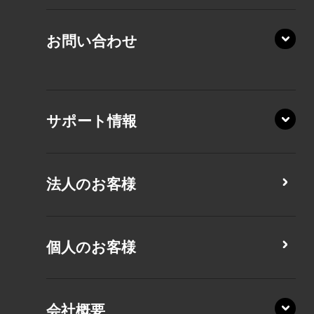
AZ/LA
RZ/MY
KZ20/Y
AZ/MY
お問い合わせ
AZ/LY
XA/ZA
XA/ZY
サポート情報
CZ/MA
CZ/MY
法人のお客様
MZ/MA
MZ/MY
PZ/LA
個人のお客様
PZ/MA
XZ/HA
PZ/LY
会社概要