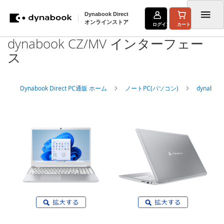
Dynabook Direct
オンラインストア
ログイン
カート
dynabook CZ/MV インターフェー
コ
ス
ン
テ
Dynabook Direct PC通販 ホーム
ノートPC(パソコン)
dynabo
ン
ツ
に
ス
キ
ッ
プ