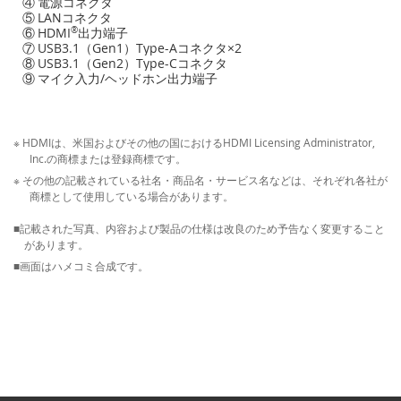
④
電源コネクタ
⑤
LANコネクタ
⑥
HDMI
®
出力端子
⑦
USB3.1（Gen1）Type-Aコネクタ×2
⑧
USB3.1（Gen2）Type-Cコネクタ
⑨
マイク入力/ヘッドホン出力端子
※ HDMIは、米国およびその他の国におけるHDMI Licensing Administrator,
Inc.の商標または登録商標です。
※ その他の記載されている社名・商品名・サービス名などは、それぞれ各社が
商標として使用している場合があります。
■記載された写真、内容および製品の仕様は改良のため予告なく変更すること
があります。
■画面はハメコミ合成です。