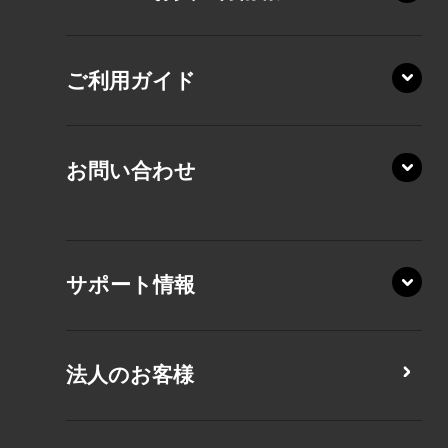
VZ/MY
AZ/SA
RZ/HA
AZ/MA
ご利用ガイド
RZ/MA
KZ20/A
AZ/LA
RZ/MY
KZ20/Y
AZ/MY
お問い合わせ
AZ/LY
XA/ZA
XA/ZY
サポート情報
CZ/MA
CZ/MY
法人のお客様
MZ/MA
MZ/MY