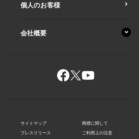
PZ/LA
個人のお客様
PZ/MA
XZ/HA
PZ/LY
会社概要
XZ/HY
PZ/MY
GR/ZA
BA/ZA
GR/ZZ
BA/ZY
GR/ZY
サイトマップ
商標に関して
GZ/HA
プレスリリース
ご利用上の注意