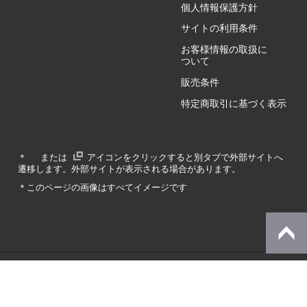
個人情報保護方針
GZ/HY
サイトの利用条件
お客様情報の取扱に
ついて
販売条件
RA/ZA
特定商取引に基づく表示
RA/ZY
＊
または
アイコンをクリックすると別タブで外部サイトへ
遷移します。外部サイトが表示される場合があります。
GA/ZA
＊このページの画像はすべてイメージです
GA/ZY
© Dynabook Inc.
SZ/MA