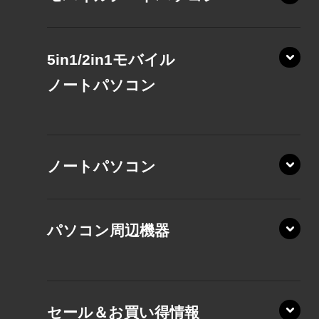
5in1/2in1モバイル
ノート
パソコン
XP/ZAE
ノートパソコン
XP/ZA
XP/ZY
パソコン周辺機器
VZ/MA
VZ/HA
XD/ZA
VZ/HY
セール＆お買い得情報
AZ/DA