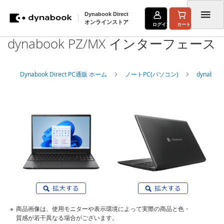
Dynabook Direct
オンラインストア
ログイン
カート
dynabook PZ/MX インターフェース
コ
ン
Dynabook Direct PC通販 ホーム
ノートPC(パソコン)
dynabo
テ
ン
ツ
に
ス
キ
ッ
プ
商品画像は、使用モニターや表示環境によって実際の商品と色・
質感が若干異なる場合がございます。