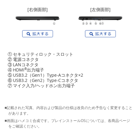
[右側面部]
[左側面部]
①
セキュリティロック・スロット
②
電源コネクタ
③
LANコネクタ
④
HDMI
®
出力端子
⑤
USB3.2（Gen1）Type-Aコネクタ×2
⑥
USB3.2（Gen2）Type-Cコネクタ
⑦
マイク入力/ヘッドホン出力端子
■記載された写真、内容および製品の仕様は改良のため予告なく変更すること
があります。
■画面はハメコミ合成です。プレインストールOSについては、各商品ページ
をご確認ください。