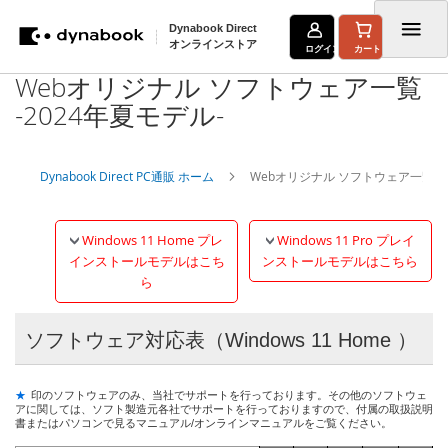
Dynabook Direct
オンラインストア
ログイン
カート
Webオリジナル ソフトウェア一覧
コ
-2024年夏モデル-
ン
テ
Dynabook Direct PC通販 ホーム
Webオリジナル ソフトウェア一覧 -2
ン
ツ
Windows 11 Home プレ
Windows 11 Pro プレイ
に
インストールモデルはこち
ンストールモデルはこちら
ス
ら
キ
ソフトウェア対応表（Windows 11 Home ）
ッ
プ
★
印のソフトウェアのみ、当社でサポートを行っております。その他のソフトウェ
アに関しては、ソフト製造元各社でサポートを行っておりますので、付属の取扱説明
書またはパソコンで見るマニュアル/オンラインマニュアルをご覧ください。