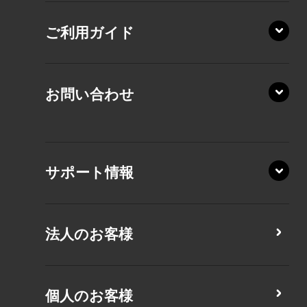
RZ/HA
AZ/MA
ご利用ガイド
RZ/MA
KZ20/A
AZ/LA
RZ/MY
KZ20/Y
AZ/MY
お問い合わせ
AZ/LY
XA/ZA
XA/ZY
サポート情報
CZ/MA
CZ/MY
法人のお客様
MZ/MA
MZ/MY
PZ/LA
個人のお客様