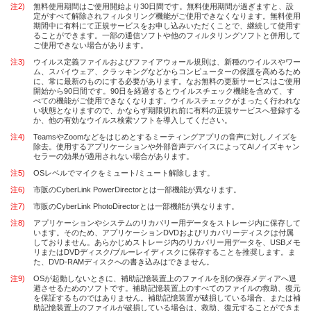
注2)
無料使用期間はご使用開始より30日間です。無料使用期間が過ぎますと、設
定がすべて解除されフィルタリング機能がご使用できなくなります。無料使用
期間中に有料にて正規サービスをお申し込みいただくことで、継続して使用す
ることができます。一部の通信ソフトや他のフィルタリングソフトと併用して
ご使用できない場合があります。
注3)
ウイルス定義ファイルおよびファイアウォール規則は、新種のウイルスやワー
ム、スパイウェア、クラッキングなどからコンピューターの保護を高めるため
に、常に最新のものにする必要があります。なお無料の更新サービスはご使用
開始から90日間です。90日を経過するとウイルスチェック機能を含めて、す
べての機能がご使用できなくなります。ウイルスチェックがまったく行われな
い状態となりますので、かならず期限切れ前に有料の正規サービスへ登録する
か、他の有効なウイルス検索ソフトを導入してください。
注4)
TeamsやZoomなどをはじめとするミーティングアプリの音声に対しノイズを
除去。使用するアプリケーションや外部音声デバイスによってAIノイズキャン
セラーの効果が適用されない場合があります。
注5)
OSレベルでマイクをミュート/ミュート解除します。
注6)
市販のCyberLink PowerDirectorとは一部機能が異なります。
注7)
市販のCyberLink PhotoDirectorとは一部機能が異なります。
注8)
アプリケーションやシステムのリカバリー用データをストレージ内に保存して
います。そのため、アプリケーションDVDおよびリカバリーディスクは付属
しておりません。あらかじめストレージ内のリカバリー用データを、USBメモ
リまたはDVDディスク/ブルーレイディスクに保存することを推奨します。ま
た、DVD-RAMディスクへの書き込みはできません。
注9)
OSが起動しないときに、補助記憶装置上のファイルを別の保存メディアへ退
避させるためのソフトです。補助記憶装置上のすべてのファイルの救助、復元
を保証するものではありません。補助記憶装置が破損している場合、または補
助記憶装置上のファイルが破損している場合は、救助、復元することができま