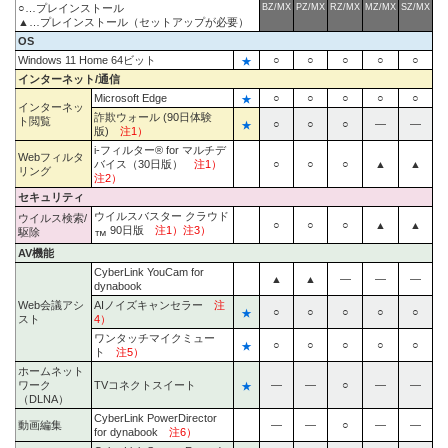
○…プレインストール
BZ/MX
PZ/MX
RZ/MX
MZ/MX
SZ/MX
▲…プレインストール（セットアップが必要）
OS
Windows 11 Home 64ビット
★
○
○
○
○
○
インターネット/通信
Microsoft Edge
★
○
○
○
○
○
インターネッ
詐欺ウォール (90日体験
ト閲覧
★
○
○
○
―
―
版)
注1）
i-フィルター® for マルチデ
Webフィルタ
バイス（30日版）
注1）
○
○
○
▲
▲
リング
注2）
セキュリティ
ウイルスバスター クラウド
ウイルス検索/
○
○
○
▲
▲
90日版
注1）注3）
駆除
™
AV機能
CyberLink YouCam for
▲
▲
―
―
―
dynabook
Web会議アシ
AIノイズキャンセラー
注
★
○
○
○
○
○
スト
4）
ワンタッチマイクミュー
★
○
○
○
○
○
ト
注5）
ホームネット
ワーク
TVコネクトスイート
★
―
―
○
―
―
（DLNA）
CyberLink PowerDirector
動画編集
―
―
○
―
―
for dynabook
注6）