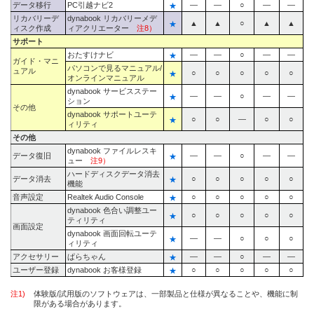
データ移行
PC引越ナビ2
★
―
―
○
―
―
リカバリーデ
dynabook リカバリーメデ
★
▲
▲
○
▲
▲
ィスク作成
ィアクリエーター
注8）
サポート
おたすけナビ
★
―
―
○
―
―
ガイド・マニ
パソコンで見るマニュアル/
ュアル
★
○
○
○
○
○
オンラインマニュアル
dynabook サービスステー
★
―
―
○
―
―
ション
その他
dynabook サポートユーテ
★
○
○
―
○
○
ィリティ
その他
dynabook ファイルレスキ
データ復旧
★
―
―
○
―
―
ュー
注9）
ハードディスクデータ消去
データ消去
★
○
○
○
○
○
機能
音声設定
Realtek Audio Console
★
○
○
○
○
○
dynabook 色合い調整ユー
★
○
○
○
○
○
ティリティ
画面設定
dynabook 画面回転ユーテ
★
―
―
○
○
○
ィリティ
アクセサリー
ぱらちゃん
★
―
―
○
―
―
ユーザー登録
dynabook お客様登録
★
○
○
○
○
○
注1)
体験版/試用版のソフトウェアは、一部製品と仕様が異なることや、機能に制
限がある場合があります。