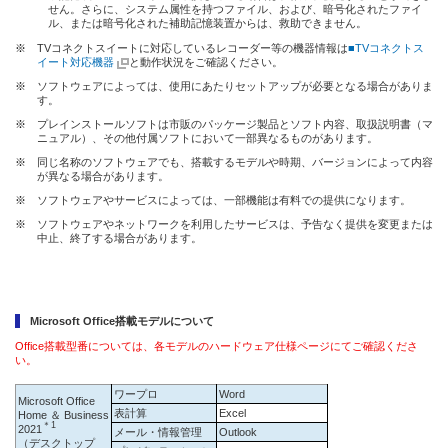
せん。さらに、システム属性を持つファイル、および、暗号化されたファイ
ル、または暗号化された補助記憶装置からは、救助できません。
※
TVコネクトスイートに対応しているレコーダー等の機器情報は
■TVコネクトス
イート対応機器
と動作状況をご確認ください。
※
ソフトウェアによっては、使用にあたりセットアップが必要となる場合がありま
す。
※
プレインストールソフトは市販のパッケージ製品とソフト内容、取扱説明書（マ
ニュアル）、その他付属ソフトにおいて一部異なるものがあります。
※
同じ名称のソフトウェアでも、搭載するモデルや時期、バージョンによって内容
が異なる場合があります。
※
ソフトウェアやサービスによっては、一部機能は有料での提供になります。
※
ソフトウェアやネットワークを利用したサービスは、予告なく提供を変更または
中止、終了する場合があります。
Microsoft Office搭載モデルについて
Office搭載型番については、各モデルのハードウェア仕様ページにてご確認くださ
い。
ワープロ
Word
Microsoft Office
表計算
Excel
Home ＆ Business
＊1
2021
メール・情報管理
Outlook
（デスクトップ