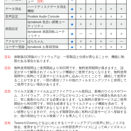
ュー
注9）
ハードディスクデータ消去
データ消去
★
○
○
○
○
○
機能
音声設定
Realtek Audio Console
★
○
○
○
○
○
dynabook 色合い調整ユー
★
○
○
○
○
○
ティリティ
画面設定
dynabook 画面回転ユーテ
★
―
―
○
○
○
ィリティ
アクセサリー
ぱらちゃん
★
○
○
○
―
―
ユーザー登録
dynabook お客様登録
★
○
○
○
○
○
注1)
体験版/試用版のソフトウェアは、一部製品と仕様が異なることや、機能に制
限がある場合があります。
注2)
無料使用期間はご使用開始より30日間です。無料使用期間が過ぎますと、設
定がすべて解除されフィルタリング機能がご使用できなくなります。無料使用
期間中に有料にて正規サービスをお申し込みいただくことで、継続して使用す
ることができます。一部の通信ソフトや他のフィルタリングソフトと併用して
ご使用できない場合があります。
注3)
ウイルス定義ファイルおよびファイアウォール規則は、新種のウイルスやワー
ム、スパイウェア、クラッキングなどからコンピューターの保護を高めるため
に、常に最新のものにする必要があります。なお無料の更新サービスはご使用
開始から90日間です。90日を経過するとウイルスチェック機能を含めて、す
べての機能がご使用できなくなります。ウイルスチェックがまったく行われな
い状態となりますので、かならず期限切れ前に有料の正規サービスへ登録する
か、他の有効なウイルス検索ソフトを導入してください。
注4)
TeamsやZoomなどをはじめとするミーティングアプリの音声に対しノイズを
除去。使用するアプリケーションや外部音声デバイスによってAIノイズキャン
セラーの効果が適用されない場合があります。