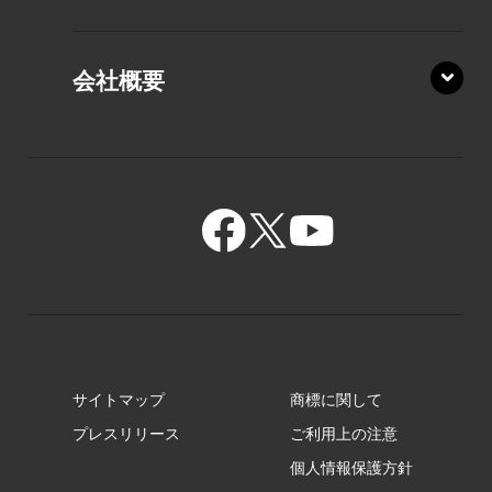
PZ/MA
XZ/HA
PZ/LY
会社概要
XZ/HY
PZ/MY
GR/ZA
BA/ZA
GR/ZZ
BA/ZY
GR/ZY
サイトマップ
商標に関して
GZ/HA
プレスリリース
ご利用上の注意
個人情報保護方針
GZ/HY