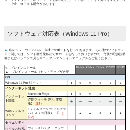
中止、終了する場合があります。
ソフトウェア対応表（Windows 11 Pro）
★
印のソフトウェアのみ、当社でサポートを行っております。その他のソフトウェ
アに関しては、ソフト製造元各社でサポートを行っておりますので、付属の取扱説明
書またはパソコンで見るマニュアル/オンラインマニュアルをご覧ください。
○…プレインストール
BZ/MX
PZ/MX
RZ/MX
MZ/MX
SZ/MX
▲…プレインストール（セットアップが必要）
OS
Windows 11 Pro 64ビット
★
○
○
○
○
○
インターネット/通信
Microsoft Edge
★
○
○
○
○
○
インターネッ
詐欺ウォール (90日体験
ト閲覧
★
―
―
○
―
―
版)
注1）
i-フィルター® for マルチデ
Webフィルタ
バイス（30日版）
注1）
▲
▲
○
▲
▲
リング
注2）
セキュリティ
ウイルスバスター クラウド
ウイルス検索/