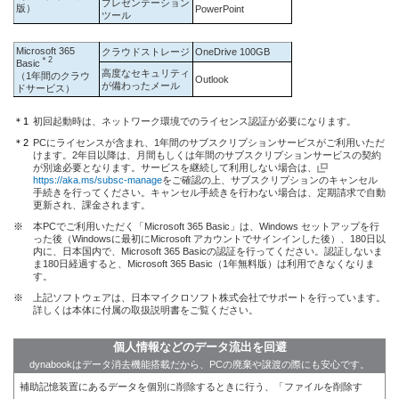
プレゼンテーション
版）
PowerPoint
ツール
Microsoft 365
クラウドストレージ
OneDrive 100GB
＊2
Basic
高度なセキュリティ
（1年間のクラウ
Outlook
が備わったメール
ドサービス）
＊1
初回起動時は、ネットワーク環境でのライセンス認証が必要になります。
＊2
PCにライセンスが含まれ、1年間のサブスクリプションサービスがご利用いただ
けます。2年目以降は、月間もしくは年間のサブスクリプションサービスの契約
が別途必要となります。サービスを継続して利用しない場合は、
https://aka.ms/subsc-manage
をご確認の上、サブスクリプションのキャンセル
手続きを行ってください。キャンセル手続きを行わない場合は、定期請求で自動
更新され、課金されます。
※
本PCでご利用いただく「Microsoft 365 Basic」は、Windows セットアップを行
った後（Windowsに最初にMicrosoft アカウントでサインインした後）、180日以
内に、日本国内で、Microsoft 365 Basicの認証を行ってください。認証しないま
ま180日経過すると、Microsoft 365 Basic（1年無料版）は利用できなくなりま
す。
※
上記ソフトウェアは、日本マイクロソフト株式会社でサポートを行っています。
詳しくは本体に付属の取扱説明書をご覧ください。
個人情報などのデータ流出を回避
dynabookはデータ消去機能搭載だから、PCの廃棄や譲渡の際にも安心です。
補助記憶装置にあるデータを個別に削除するときに行う、「ファイルを削除す