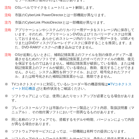
注5)
OSレベルでマイクをミュート/ミュート解除します。
注6)
市販のCyberLink PowerDirectorとは一部機能が異なります。
注7)
市販のCyberLink PhotoDirectorとは一部機能が異なります。
注8)
アプリケーションやシステムのリカバリー用データをストレージ内に保存して
います。そのため、アプリケーションDVDおよびリカバリーディスクは付属
しておりません。あらかじめストレージ内のリカバリー用データを、USBメモ
リまたはDVDディスク/ブルーレイディスクに保存することを推奨します。ま
た、DVD-RAMディスクへの書き込みはできません。
注9)
OSが起動しないときに、補助記憶装置上のファイルを別の保存メディアへ退
避させるためのソフトです。補助記憶装置上のすべてのファイルの救助、復元
を保証するものではありません。補助記憶装置が破損している場合、または補
助記憶装置上のファイルが破損している場合は、救助、復元することができま
せん。さらに、システム属性を持つファイル、および、暗号化されたファイ
ル、または暗号化された補助記憶装置からは、救助できません。
※
TVコネクトスイートに対応しているレコーダー等の機器情報は
■TVコネクトス
イート対応機器
と動作状況をご確認ください。
※
ソフトウェアによっては、使用にあたりセットアップが必要となる場合がありま
す。
※
プレインストールソフトは市販のパッケージ製品とソフト内容、取扱説明書（マ
ニュアル）、その他付属ソフトにおいて一部異なるものがあります。
※
同じ名称のソフトウェアでも、搭載するモデルや時期、バージョンによって内容
が異なる場合があります。
※
ソフトウェアやサービスによっては、一部機能は有料での提供になります。
※
ソフトウェアやネットワークを利用したサービスは、予告なく提供を変更または