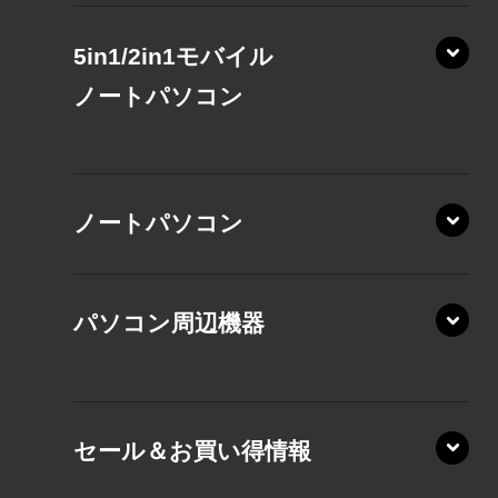
5in1/2in1モバイル
ノート
パソコン
XP/ZAE
ノートパソコン
XP/ZA
XP/ZY
パソコン周辺機器
VZ/MA
VZ/HA
XD/ZA
VZ/HY
セール＆お買い得情報
AZ/DA
VZ/MY
AZ/SA