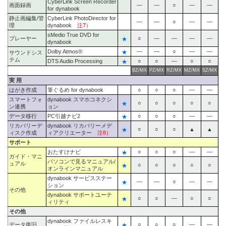
CyberLink Screen Recorder
画面録画
―
―
○
―
―
for dynabook
静止画編集/管
CyberLink PhotoDirector for
―
―
○
―
―
理
dynabook
注7）
sMedio True DVD for
プレーヤー
★
○
―
―
―
―
dynabook
Dolby Atmos®
★
―
―
○
―
―
サウンドシス
テム
DTS Audio Processing
★
○
○
―
○
○
BZ/MX
PZ/MX
RZ/MX
MZ/MX
SZ/MX
実 用
はがき作成
筆ぐるめ for dynabook
○
○
○
―
―
スマートフォ
dynabook スマホコネクシ
★
○
○
○
○
○
ン連携
ョン
データ移行
PC引越ナビ
2
★
○
○
○
―
―
リカバリーデ
dynabook リカバリーメデ
★
○
○
○
▲
▲
ィスク作成
ィアクリエーター
注8）
サポート
おたすけナビ
★
○
○
○
―
―
ガイド・マニ
パソコンで見るマニュアル/
ュアル
★
○
○
○
○
○
オンラインマニュアル
dynabook サービスステー
★
―
―
○
―
―
ション
その他
dynabook サポートユーテ
★
○
○
―
○
○
ィリティ
その他
dynabook ファイルレスキ
データ復旧
★
○
○
○
―
―