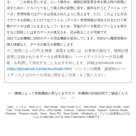
る」、「ごみ箱を空にする」という操作や、補助記憶装置全体を購入時の状態に
戻すための「リカバリーをして購入時の状態に戻す」操作を行うとファイル（デ
ータ）管理情報ではデータは消去されたように見えます。ただ、このような方法
でデータを削除しただけではファイル（データ）管理情報が消去されるだけで実
際のデータは残ったままになっているため、市販のデータ復旧ソフトなどを実行
すると削除したはずのデータが復元され、読み取ることが可能です。
当社では全機種にSSDのデータ消去機能を提供しています。SSDから機密情報や
個人情報など、データの復元を困難にします。
※ご使用になったPCを廃棄・譲渡する際には、お客様の責任で、補助記憶
装置に記録された全データを標準搭載の「ハードディスクデータ消去機
能」を利用して消去することをおすすめします。詳細はdynabook.com
(
https://dynabook.com/pc/eco/haiki.htm
)「パソコンの廃棄・譲渡時のハー
ドディスク上のデータ消去に関するご注意」をご覧ください。
― 機種によって搭載機能が異なりますので、各機種の詳細説明でご確認くださ
い。 ―
Intel、インテル、Intel ロゴ、Intel Inside、Intel Inside ロゴ、Intel Atom、Intel Atom Inside、Intel
Core、Core Inside、Intel vPro、vPro Inside、Celeron、Celeron Inside、Itanium、Itanium Inside、
Pentium、Pentium Inside、Xeon、Xeon Phi、Xeon Inside、Ultrabook は、アメリカ合衆国および/ま
たはその他の国における Intel Corporation の商標です。