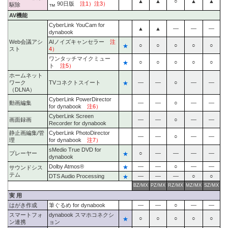
▲
▲
○
▲
▲
90日版
注1）注3）
駆除
™
AV機能
CyberLink YouCam for
▲
▲
―
―
―
dynabook
Web会議アシ
AIノイズキャンセラー
注
★
○
○
○
○
○
スト
4）
ワンタッチマイクミュー
★
○
○
○
○
○
ト
注5）
ホームネット
ワーク
TVコネクトスイート
★
―
―
○
―
―
（DLNA）
CyberLink PowerDirector
動画編集
―
―
○
―
―
for dynabook
注6）
CyberLink Screen
画面録画
―
―
○
―
―
Recorder for dynabook
静止画編集/管
CyberLink PhotoDirector
―
―
○
―
―
理
for dynabook
注7）
sMedio True DVD for
プレーヤー
★
○
―
―
―
―
dynabook
Dolby Atmos®
★
―
―
○
―
―
サウンドシス
テム
DTS Audio Processing
★
―
―
―
○
○
BZ/MX
PZ/MX
RZ/MX
MZ/MX
SZ/MX
実 用
はがき作成
筆ぐるめ for dynabook
―
―
○
―
―
スマートフォ
dynabook スマホコネクシ
★
○
○
○
○
○
ン連携
ョン