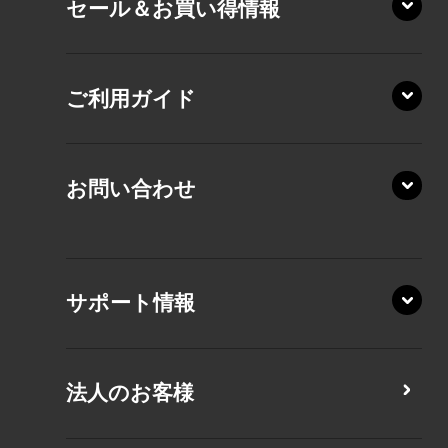
セール＆お買い得情報
AZ/DA
VZ/MY
AZ/SA
RZ/HA
AZ/MA
ご利用ガイド
RZ/MA
KZ20/A
AZ/LA
RZ/MY
KZ20/Y
AZ/MY
お問い合わせ
AZ/LY
XA/ZA
XA/ZY
サポート情報
CZ/MA
CZ/MY
法人のお客様
MZ/MA
MZ/MY