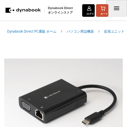
Dynabook Direct
オンラインストア
ログイン
カート
コ
Dynabook Direct PC通販 ホーム
パソコン周辺機器
拡張ユニット
ン
テ
イ
メ
ン
ー
ツ
ジ
ギ
に
ャ
ス
ラ
リ
キ
ー
の
ッ
最
プ
後
に
移
動