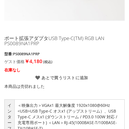
す
る
ポート拡張アダプタUSB Type-C(TM) RGB LAN
イ
PS0089NA1PRP
メ
ー
型番:PS0089NA1PRP
ジ
￥4,180
ギ
ゲスト価格
ャ
在庫なし
ラ
あとで買うリストに追加
リ
ー
本商品は売切れました
の
最
初
イ
＜映像出力＞VGAx1 最大解像度 1920x1080@60Hz
に
ン
<USB>USB Type-C オスx1 (アップストリーム）、USB
移
タ
Type-C メスx1 (ダウンストリーム / PD3.0 100W 対応 /
動
ー
充電専用ポート) ＜LAN＞RJ-45(1000BASE-T/100BASE-
す
フ
TX/10BASE-T)