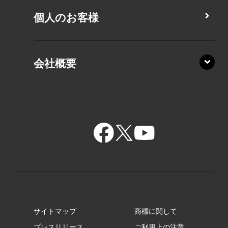
PZ/LA
個人のお客様
PZ/MA
XZ/HA
PZ/LY
会社概要
XZ/HY
PZ/MY
GR/ZA
BA/ZA
GR/ZZ
BA/ZY
GR/ZY
サイトマップ
商標に関して
GZ/HA
プレスリリース
ご利用上の注意