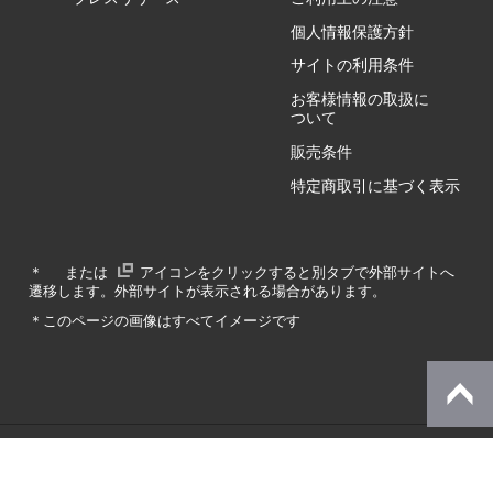
個人情報保護方針
GZ/HY
サイトの利用条件
お客様情報の取扱に
ついて
販売条件
RA/ZA
特定商取引に基づく表示
RA/ZY
＊
または
アイコンをクリックすると別タブで外部サイトへ
遷移します。外部サイトが表示される場合があります。
GA/ZA
＊このページの画像はすべてイメージです
GA/ZY
© Dynabook Inc.
SZ/MA