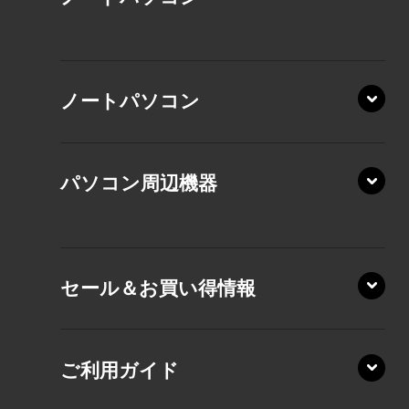
XP/ZAE
ノートパソコン
XP/ZA
XP/ZY
パソコン周辺機器
VZ/MA
VZ/HA
XD/ZA
VZ/HY
セール＆お買い得情報
AZ/DA
VZ/MY
AZ/SA
RZ/HA
AZ/MA
ご利用ガイド
RZ/MA
KZ20/A
AZ/LA