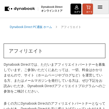
Dynabook Direct
オンラインストア
ログイン
カート
コ
Dynabook Direct PC通販 ホーム
アフィリエイト
ン
テ
ン
アフィリエイト
ツ
に
Dynabook Directでは、ただいまアフィリエイトパートナーを募集
ス
しています。ご参加いただくにあたっては、一切、料金はかかり
ませんので、サイト（ホームページやブログなど）を運営してい
キ
る方、またはメールマガジンを発行している方は、ぜひ下記をお
ッ
読みいただき、Dynabook Directアフィリエイトプログラムへのご
参加をご検討ください。
プ
多くの方にDynabook Directのアフィリエイトパートナーとなって
いただき、Dynabook Directを共に盛り上げていっていただけるよ