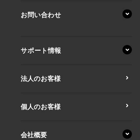
RZ/MY
KZ20/Y
AZ/MY
お問い合わせ
AZ/LY
XA/ZA
XA/ZY
サポート情報
CZ/MA
CZ/MY
法人のお客様
MZ/MA
MZ/MY
PZ/LA
個人のお客様
PZ/MA
XZ/HA
PZ/LY
会社概要