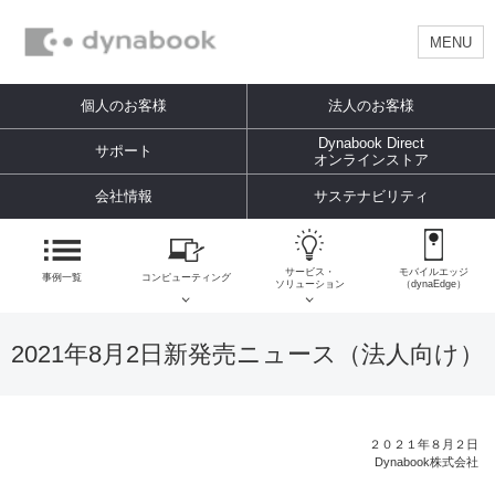
MENU
個人のお客様
法人のお客様
Dynabook Direct
サポート
オンラインストア
会社情報
サステナビリティ
サービス・
モバイルエッジ
事例一覧
コンピューティング
ソリューション
（dynaEdge）
2021年8月2日新発売ニュース（法人向け）
２０２１年８月２日
Dynabook株式会社