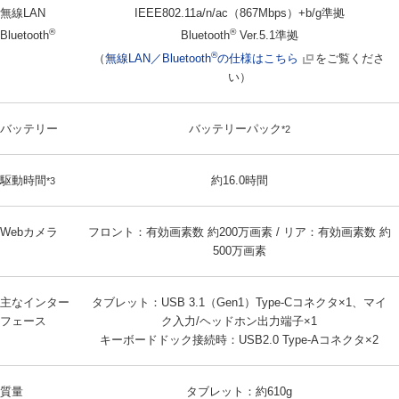
無線LAN
IEEE802.11a/n/ac（867Mbps）+b/g準拠
®
®
Bluetooth
Bluetooth
Ver.5.1準拠
®
（
無線LAN／Bluetooth
の仕様はこちら
をご覧くださ
い）
バッテリー
バッテリーパック
*2
駆動時間
約16.0時間
*3
Webカメラ
フロント：有効画素数 約200万画素 / リア：有効画素数 約
500万画素
主なインター
タブレット：USB 3.1（Gen1）Type-Cコネクタ×1、マイ
フェース
ク入力/ヘッドホン出力端子×1
キーボードドック接続時：USB2.0 Type-Aコネクタ×2
質量
タブレット：約610g