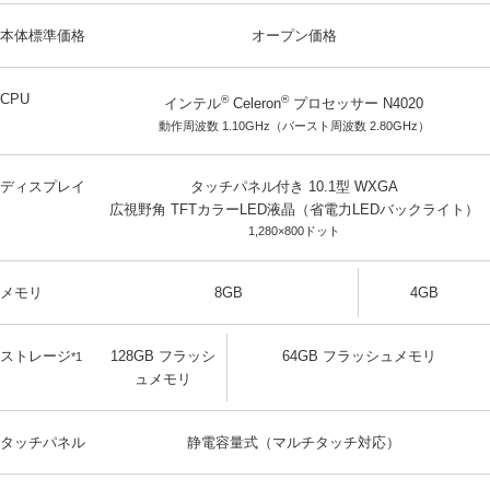
本体標準価格
オープン価格
CPU
®
®
インテル
Celeron
プロセッサー N4020
動作周波数 1.10GHz（バースト周波数 2.80GHz）
ディスプレイ
タッチパネル付き 10.1型 WXGA
広視野角 TFTカラーLED液晶（省電力LEDバックライト）
1,280×800ドット
メモリ
8GB
4GB
ストレージ
128GB フラッシ
64GB フラッシュメモリ
*1
ュメモリ
タッチパネル
静電容量式（マルチタッチ対応）