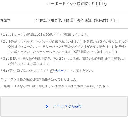
キーボードドック接続時：約1,180g
保証
1年保証（引き取り修理・海外保証（制限付）1年）
*4
＊1：ストレージの容量は1GBを10億バイトで算出しています。
＊2：本製品にはバッテリーパックが内蔵されていますが、お客様ご自身での取りはずしや
交換はできません。バッテリーパックが寿命などで交換が必要な場合は、営業担当へ
ご相談ください。バッテリーパックの交換は、保証期間内でも有料になります。
＊3：JEITAバッテリ動作時間測定法（Ver.2.0）による値。実際の動作時間は使用環境およ
び設定などにより異なります。
＊4：保証の詳細につきましては「
サポート
」をご覧ください。
※ オープン価格の製品は標準価格を定めておりません。
※ 納期・価格などの詳細に関しましては 営業担当までお問い合わせください。
スペックから探す