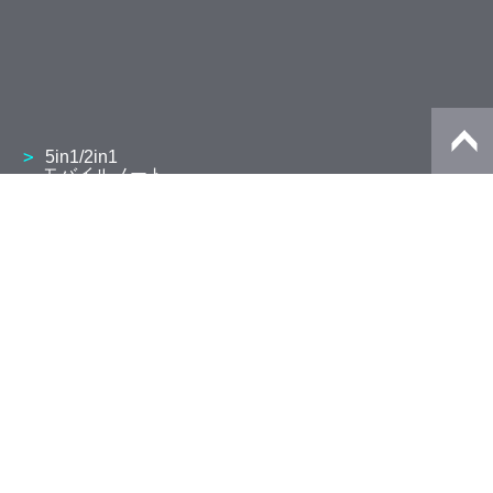
5in1/2in1
モバイルノート
13.3型 V8・V6
10.1型 K2