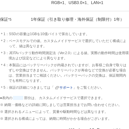
RGB×1、USB3.0×1、LAN×1
保証
1年保証（引き取り修理・海外保証（制限付）1年）
*5
＊1：SSDの容量は1GBを10億バイトで算出しています。
＊2：ベースモデルでの値。カスタムメイドサービスで選択していただく構成によ
って、値は異なります。
＊3：JEITAバッテリ動作時間測定法（Ver.2.0）による値。実際の動作時間は使用環
境および設定などにより異なります。
＊4：本製品にはバッテリーパックが内蔵されていますが、お客様ご自身で取りは
ずしや交換はできません。バッテリーパックが寿命などで交換が必要な場合
は、営業担当までご相談ください。バッテリーパックの交換は、保証期間内
でも有料になります。
＊5：保証の詳細につきましては「
サポート
」をご覧ください。
●表内の
部分は、 カスタムメイドサービスで選択できます。
※ 納期・価格などの詳細に関しましては営業担当までお問い合わせください。
※ 選択されるメニューによって、質量や駆動時間などは異なります。
※ 選択される構成によっては、納期に時間がかかる場合がございます。