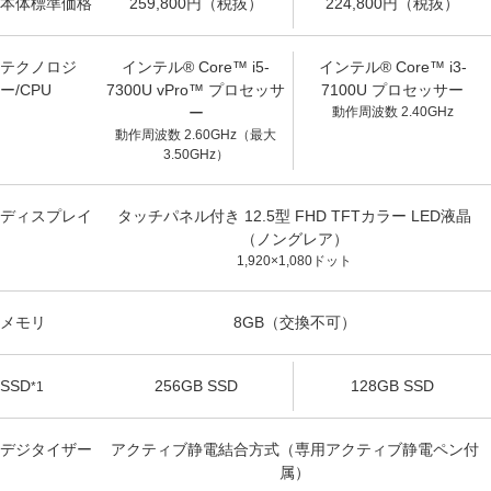
本体標準価格
259,800円（税抜）
224,800円（税抜）
テクノロジ
インテル® Core™ i5-
インテル® Core™ i3-
ー/CPU
7300U vPro™ プロセッサ
7100U プロセッサー
ー
動作周波数 2.40GHz
動作周波数 2.60GHz（最大
3.50GHz）
ディスプレイ
タッチパネル付き 12.5型 FHD TFTカラー LED液晶
（ノングレア）
1,920×1,080ドット
メモリ
8GB（交換不可）
SSD
256GB SSD
128GB SSD
*1
デジタイザー
アクティブ静電結合方式（専用アクティブ静電ペン付
属）