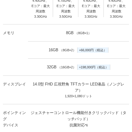
4.40GHz、
4.70GHz、
4.40GHz、
4.40GHz、
Eコア：最大
Eコア：最大
Eコア：最大
Eコア：最大
周波数
周波数
周波数
周波数
3.30GHz
3.50GHz
3.30GHz
3.30GHz
メモリ
8GB
（8GB×1）
16GB
（8GB×2）
+66,000円（税込）
32GB
（16GB×2）
+198,000円（税込）
ディスプレイ
14.0型 FHD 広視野角 TFTカラー LED液晶（ノングレ
ア）
1,920×1,080ドット
ポインティン
ジェスチャーコントロール機能付きクリックパッド（タ
グ
ッチパッド）
デバイス
抗菌対応
*6