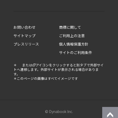
お問い合わせ
商標に関して
14.0型 XP9・XP6
サイトマップ
ご利用上の注意
14.0型 XD5
プレスリリース
個人情報保護方針
ビジネスノートPC
14.0型 R9・R8・R7
サイトのご利用条件
ビジネスモバイルノートPC
14.0型 M7・M6
5in1／2in1ビジネスPC
13.3型 X8・X6
＊
または
アイコンをクリックすると別タブで外部サイ
トへ遷移します。外部サイトが表示される場合がありま
デスクトップPC
13.3型 G8・G6
す。
＊このページの画像はすべてイメージです
モバイルエッジ
13.3型 GS5
13.3型 S6
© Dynabook Inc.
ソリューション一覧