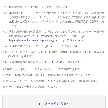
＊1：SSDの容量は1GBを10億バイトで算出しています。
＊2：本製品にはバッテリーパックが内蔵されていますが、お客様ご自身での取りはず
しや交換はできません。バッテリーパックが寿命などで交換が必要な場合は、営
業担当へご相談ください。バッテリーパックの交換は、保証期間内でも有料にな
ります。
＊3：実際の動作時間は使用環境および設定などにより異なります。バッテリー動作時
間の測定方法については、dynabook.comのサポート情報（
https://dynabook.com/assistpc/index_j.htm
）をご確認ください。
＊4：保証の詳細につきましては「
サポート
」をご覧ください。
＊5：このプロセッサー搭載モデルは、官公庁・自治体・教育機関・SOHO・個人事業
者様向けになります。
＊6：抗菌対象箇所の詳細については、
こちらの表
をご覧ください。
●表内の
部分は、カスタムメイドサービスで選択できます。
※ 納期・価格などの詳細に関しましては営業担当までお問い合わせください。
※ カスタムメイドサービスで選択していただく構成によって、値は異なります。
※ ベースモデルの仕様を基に記載しています。
スペックから探す