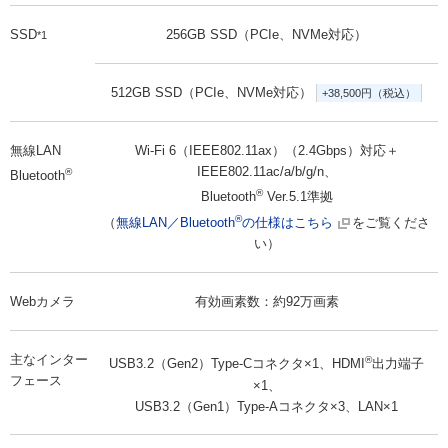
SSD
256GB SSD（PCIe、NVMe対応）
*1
512GB SSD（PCIe、NVMe対応）
+38,500円（税込）
無線LAN
Wi-Fi 6（IEEE802.11ax）（2.4Gbps）対応＋
IEEE802.11ac/a/b/g/n、
®
Bluetooth
®
Bluetooth
Ver.5.1準拠
®
（
無線LAN／Bluetooth
の仕様はこちら
をご覧くださ
い）
Webカメラ
有効画素数：約92万画素
主なインター
®
USB3.2（Gen2）Type-Cコネクタ×1、HDMI
出力端子
フェース
×1、
USB3.2（Gen1）Type-Aコネクタ×3、LAN×1