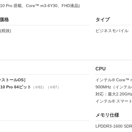
s 10 Pro 搭載、Core™ m3-6Y30、FHD液晶)
価格
タイプ
円(税抜)
ビジネスモバイル
CPU
ンストールOS］
インテル® Core™ 
 10 Pro 64ビット
900MHz（インテ
（※62）（※67）
対応：最大2.20GH
インテル® スマート
メモリ仕様
LPDDR3-1600 SD
）