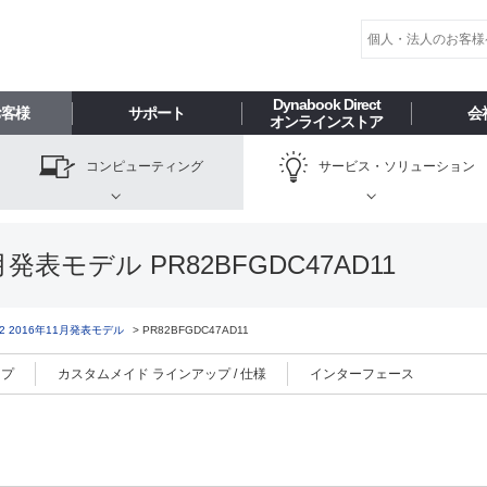
Dynabook Direct
お客様
サポート
会
オンラインストア
コンピューティング
サービス・
ソリューション
1月発表モデル PR82BFGDC47AD11
82 2016年11月発表モデル
PR82BFGDC47AD11
ップ
カスタムメイド ラインアップ / 仕様
インターフェース