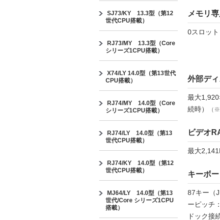
メモリ専
SJ73/KY 13.3型（第12
世代CPU搭載）
0スロッ
RJ73/MY 13.3型（Core
シリーズ1CPU搭載）
X74/LY 14.0型（第13世代
外部ディ
CPU搭載）
最大1,92
RJ74/MY 14.0型（Core
続時）
（※
シリーズ1CPU搭載）
ビデオR
RJ74/LY 14.0型（第13
世代CPU搭載）
最大2,1
RJ74/KY 14.0型（第12
世代CPU搭載）
キーボー
87キー（
MJ64/LY 14.0型（第13
世代/Core シリーズ1CPU
ーピッチ：
搭載）
ドック接