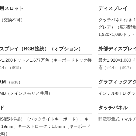
用スロット
ディスプレイ
ト（交換不可）
タッチパネル付き 12
グレア）（広視野角
1,920×1,080ドット
スプレイ（RGB接続）（オプション）
外部ディスプレイ
0×1,200ドット／1,677万色（キーボードドック接
最大1,920×1,08
応
14）（※15）
（※14）（※17）
AM
グラフィックア
（※18）
41MB（メインメモリと共用）
インテル® HD グ
ド
タッチパネル
JIS配列準拠）（バックライトキーボード）、キ
静電容量式（マル
19mm、キーストローク：1.5mm（キーボード
続時）