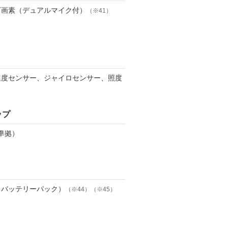
0万画素（デュアルマイク付）
（※41）
速度センサー、ジャイロセンサー、照度
ップ
0準拠）
（バッテリーパック）
（※44）（※45）