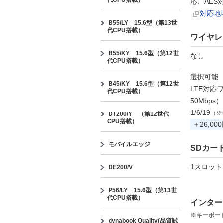
代CPU搭載）
応、AES
対応地
B55/LY 15.6型（第13世
代CPU搭載）
ワイヤレ
B55/KY 15.6型（第12世
なし
代CPU搭載）
選択可能
B45/KY 15.6型（第12世
LTE対応
代CPU搭載）
50Mbps
1/6/19
（※
DT200/Y （第12世代
CPU搭載）
＋26,00
モバイルエッジ
SDカー
1スロット（
DE200/V
P56/LY 15.6型（第13世
代CPU搭載）
インター
※キーボード
dynabook Quality(品質試