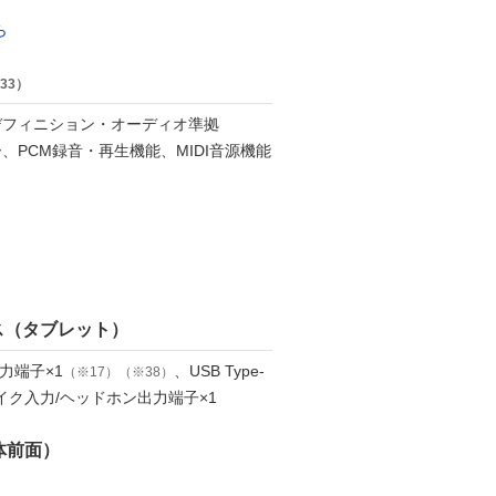
ら
33）
デフィニション・オーディオ準拠
、PCM録音・再生機能、MIDI音源機能
ス（タブレット）
出力端子×1
、USB Type-
（※17）（※38）
イク入力/ヘッドホン出力端子×1
体前面）