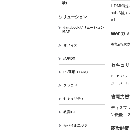
験)
HDMI®出
sub 3段）
ソリューション
×1
dynabookソリューション
MAP
Webカ
有効画素数
オフィス
現場DX
セキュリ
PC運用（LCM）
BIOSパ
ク・スロ
クラウド
省電力機
セキュリティ
ディスプレ
教育ICT
ン機能、
モバイルエッジ
駆動時間