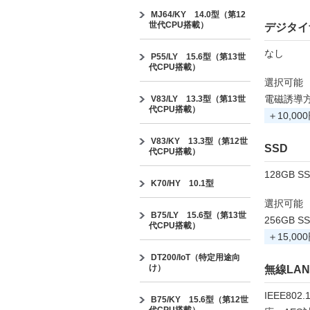
MJ64/KY 14.0型（第12
世代CPU搭載）
デジタイ
なし
P55/LY 15.6型（第13世
代CPU搭載）
選択可能
電磁誘導
V83/LY 13.3型（第13世
代CPU搭載）
＋10,00
V83/KY 13.3型（第12世
SSD
代CPU搭載）
128GB S
K70/HY 10.1型
選択可能
B75/LY 15.6型（第13世
256GB S
代CPU搭載）
＋15,00
DT200/IoT（特定用途向
け）
無線LA
IEEE802
B75/KY 15.6型（第12世