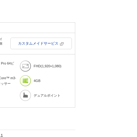
イ
カスタムメイドサービス
限
 Pro 64ビ
FHD(1,920×1,080)
ore™ m3-
4GB
ロセッサー
デュアルポイント
11