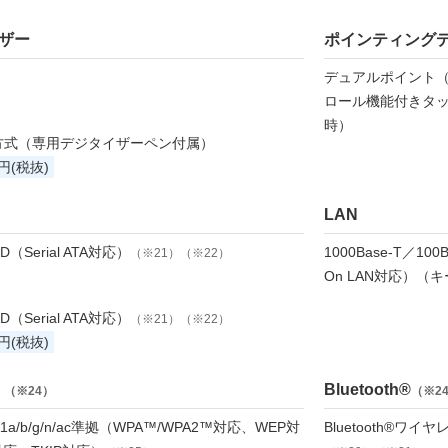
ザー
ポインティング
デュアルポイント（
ロール機能付きタ
時）
方式（専用デジタイザーペン付属）
0円(税抜)
LAN
SD（Serial ATA対応）
1000Base-T／10
（※21）（※22）
On LAN対応）
SD（Serial ATA対応）
（※21）（※22）
0円(税抜)
N
Bluetooth®
（※24）
（※2
.11a/b/g/n/ac準拠（WPA™/WPA2™対応、WEP対
Bluetooth®ワイ