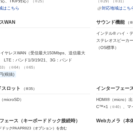
対応、TKIP対応）
（※25）
（※29）（※31）
域はこちら
対応地域はこち
スWAN
サウンド機能
（※
インテル® ハイ・
ステレオスピーカー
（OS標準）
ワイヤレスWAN（受信最大150Mbps、送信最大
） LTE：バンド1/3/19/21、3G：バンド
63）（※64）（※65）
0円(税抜)
ドスロット
インターフェー
（※35）
microSD）
HDMI®（micro）
C™×1
、マ
（※40）
フェース（キーボードドック接続時）
Webカメラ（本
ドックPAAPR023（オプション）を含む