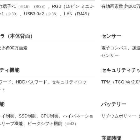
力端子×1
、RGB（15ピン ミニD-
有効画素数 約20
（※16）（※38）
×1
、USB3.0×2
、LAN（RJ45）
（※39）
（※36）
メラ（本体背面）
センサー
 約500万画素
電子コンパス、加
センサー
ティ機能
セキュリティチ
スワード、HDDパスワード、セキュリティロッ
TPM（TCG Ver2.
ット
能
バッテリー
イ制御、SSD制御、CPU制御、ハイバネーショ
リチウムポリマー
スリープ機能、ピークシフト機能
（※43）
充電時間