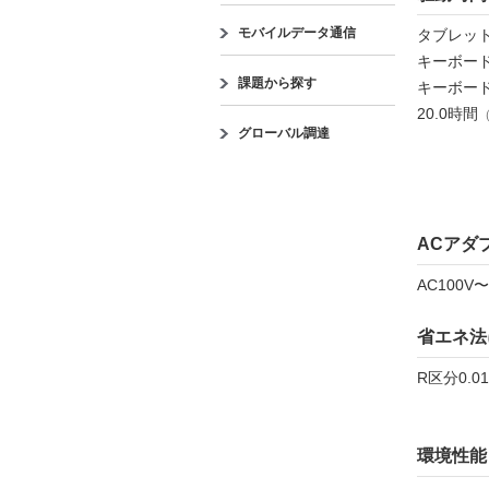
モバイルデータ通信
タブレット
キーボード
課題から探す
キーボード
20.0時間
（
グローバル調達
ACアダ
AC100V〜
省エネ法
R区分0.0
環境性能