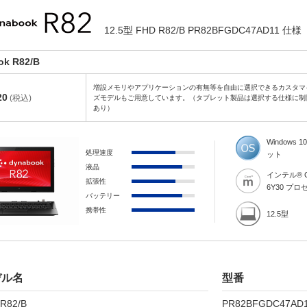
12.5型 FHD R82/B PR82BFGDC47AD11 仕様
ok R82/B
増設メモリやアプリケーションの有無等を自由に選択できるカスタマ
20
(税込)
ズモデルもご用意しています。（タブレット製品は選択する仕様に制
あり）
Windows 10
処理速度
ット
液晶
インテル® C
拡張性
6Y30 プ
バッテリー
携帯性
12.5型
デル名
型番
 R82/B
PR82BFGDC47AD