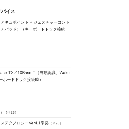
デバイス
アキュポイント + ジェスチャーコント
ッチパッド）（キーボードドック接続
0Base-TX／10Base-T（自動認識、Wake
（キーボードドック接続時）
4）（※26）
ヤレステクノロジーVer4.1準拠
（※28）