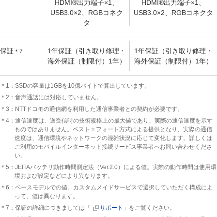
HDMI®出力端子×1、
HDMI®出力端子×1、
USB3.0×2、RGBコネク
USB3.0×2、RGBコネクタ
タ
保証
1年保証（引き取り修理・
1年保証（引き取り修理・
＊7
海外保証（制限付）1年）
海外保証（制限付）1年）
＊1：SSDの容量は1GBを10億バイトで算出しています。
＊2：音声通話には対応していません。
＊3：NTTドコモの通信網を利用した通信事業者との契約が必要です。
＊4：通信速度は、送受信時の技術規格上の最大値であり、実際の通信速度を示す
ものではありません。ベストエフォート方式による提供となり、実際の通信
速度は、通信環境やネットワークの混雑状況に応じて変化します。詳しくは
ご利用のモバイルインターネット接続サービス事業者へお問い合わせくださ
い。
＊5：JEITAバッテリ動作時間測定法（Ver.2.0）による値。実際の動作時間は使用環
境および設定などにより異なります。
＊6：ベースモデルでの値。カスタムメイドサービスで選択していただく構成によ
って、値は異なります。
＊7：保証の詳細につきましては「
サポート
」をご覧ください。