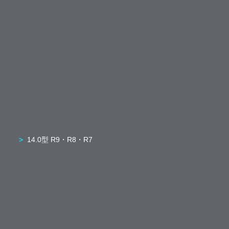
14.0型 R9・R8・R7