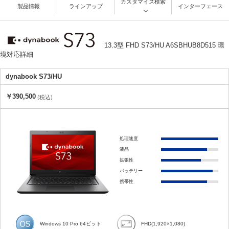
カスタマイズ検索
製品情報
ラインアップ
インターフェース
13.3型 FHD S73/HU A6SBHUB8D515 環
境対応詳細
dynabook S73/HU
￥390,500
(税込)
処理速度
液晶
拡張性
バッテリー
携帯性
Windows 10 Pro 64ビット
FHD(1,920×1,080)