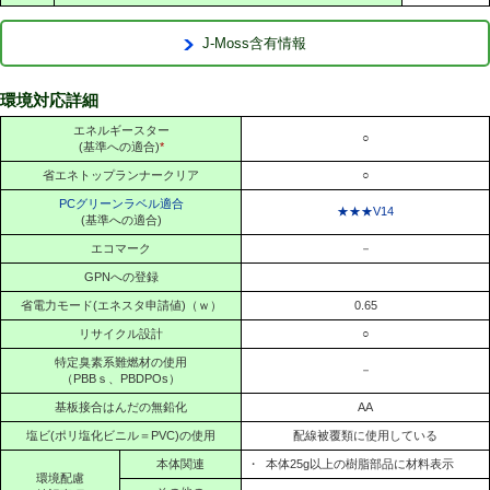
J-Moss含有情報
環境対応詳細
エネルギースター
○
(基準への適合)
*
省エネトップランナークリア
○
PCグリーンラベル適合
★★★V14
(基準への適合)
エコマーク
－
GPNへの登録
省電力モード(エネスタ申請値)（ｗ）
0.65
リサイクル設計
○
特定臭素系難燃材の使用
－
（PBBｓ、PBDPOs）
基板接合はんだの無鉛化
AA
塩ビ(ポリ塩化ビニル＝PVC)の使用
配線被覆類に使用している
本体関連
・
本体25g以上の樹脂部品に材料表示
環境配慮