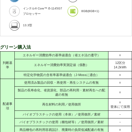
インテル® Core™ i5-1145G7
8GB(8GB×1)
プロセッサー
13.3型
グリーン購入法
エネルギー消費効率の基準値適合（省エネ法の遵守）
○
判断基
12区分
エネルギー消費効率実測定値（係数）
準
14.2kWh
特定化学物質の含有率基準値適合（J-Mossに適合）
○
使用済み製品の回収・再使用・再生システムの有無
○
製品の長寿命化、省資源化、部品の再利用・素材再生への配
○
慮の有無
○
配慮事
再生材料の利用／使用個所
筐体にて採用
項
バイオプラスチックの使用（本体）／使用個所／素材
－
バイオプラスチックの使用（梱包材等）／使用個所／素材
－
商品梱包の再利用容易設計、廃棄時の負荷低減配慮の有無
○