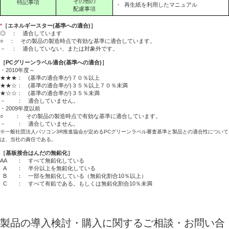
その他の
特記事項
・
再生紙を利用したマニュアル
配慮事項
*
［エネルギースター(基準への適合)］
◎ ： 適合しています
○ ： その製品の製造時点で有効な基準に適合しています。
－ ： 適合していない、または対象外です。
［PCグリーンラベル適合(基準への適合)］
・2010年度～
★★★： (基準の適合率が)７０％以上
★★☆： (基準の適合率が)３５％以上７０％未満
★☆☆： (基準の適合率が)３５％未満
－ ： 適合していません。
・2009年度以前
○ ： その製品の製造時点で有効な基準に適合しています。
－ ： 適合していません。
※一般社団法人パソコン3R推進協会が定めるPCグリーンラベル審査基準と製品との適合性について
は、当社の責任である。
［基板接合はんだの無鉛化］
AA
： すべて無鉛化している
A
： 半分以上を無鉛化している
B
： 一部を無鉛化している（無鉛化割合10％以上）
C
： すべて有鉛である。もしくは無鉛化割合10％未満
製品の導入検討・購入に関するご相談・お問い合