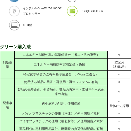
インテル® Core™ i7-1165G7
8GB(4GB+4GB)
プロセッサー
13.3型
グリーン購入法
エネルギー消費効率の基準値適合（省エネ法の遵守）
○
判断基
12区分
エネルギー消費効率実測定値（係数）
準
13.9kWh
特定化学物質の含有率基準値適合（J-Mossに適合）
○
使用済み製品の回収・再使用・再生システムの有無
○
製品の長寿命化、省資源化、部品の再利用・素材再生への配
○
慮の有無
○
配慮事
再生材料の利用／使用個所
筐体にて採用
項
バイオプラスチックの使用（本体）／使用個所／素材
－
バイオプラスチックの使用（梱包材等）／使用個所／素材
－
商品梱包の再利用容易設計、廃棄時の負荷低減配慮の有無
○