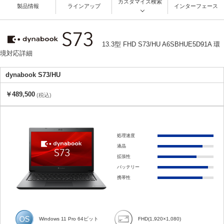
カスタマイズ検索
製品情報
ラインアップ
インターフェース
13.3型 FHD S73/HU A6SBHUE5D91A 環
境対応詳細
dynabook S73/HU
￥489,500
(税込)
処理速度
液晶
拡張性
バッテリー
携帯性
Windows 11 Pro 64ビット
FHD(1,920×1,080)