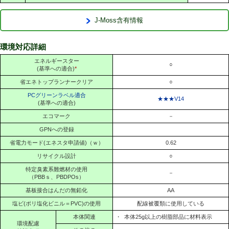
J-Moss含有情報
環境対応詳細
エネルギースター
○
(基準への適合)
*
省エネトップランナークリア
○
PCグリーンラベル適合
★★★V14
(基準への適合)
エコマーク
－
GPNへの登録
省電力モード(エネスタ申請値)（ｗ）
0.62
リサイクル設計
○
特定臭素系難燃材の使用
－
（PBBｓ、PBDPOs）
基板接合はんだの無鉛化
AA
塩ビ(ポリ塩化ビニル＝PVC)の使用
配線被覆類に使用している
本体関連
・
本体25g以上の樹脂部品に材料表示
環境配慮