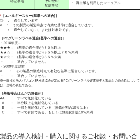
その他の
特記事項
・
再生紙を利用したマニュアル
配慮事項
*
［エネルギースター(基準への適合)］
◎ ： 適合しています
○ ： その製品の製造時点で有効な基準に適合しています。
－ ： 適合していない、または対象外です。
［PCグリーンラベル適合(基準への適合)］
・2010年度～
★★★： (基準の適合率が)７０％以上
★★☆： (基準の適合率が)３５％以上７０％未満
★☆☆： (基準の適合率が)３５％未満
－ ： 適合していません。
・2009年度以前
○ ： その製品の製造時点で有効な基準に適合しています。
－ ： 適合していません。
※一般社団法人パソコン3R推進協会が定めるPCグリーンラベル審査基準と製品との適合性について
は、当社の責任である。
［基板接合はんだの無鉛化］
AA
： すべて無鉛化している
A
： 半分以上を無鉛化している
B
： 一部を無鉛化している（無鉛化割合10％以上）
C
： すべて有鉛である。もしくは無鉛化割合10％未満
製品の導入検討・購入に関するご相談・お問い合