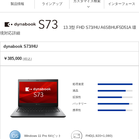
カスタマイズ検索
製品情報
ラインアップ
インターフェース
13.3型 FHD S73/HU A6SBHUF5D51A 環
境対応詳細
dynabook S73/HU
￥385,000
(税込)
処理速度
液晶
拡張性
バッテリー
携帯性
Windows 11 Pro 64ビット
FHD(1,920×1,080)