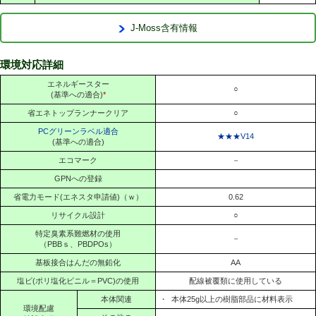
J-Moss含有情報
環境対応詳細
エネルギースター
○
(基準への適合)
*
省エネトップランナークリア
○
PCグリーンラベル適合
★★★V14
(基準への適合)
エコマーク
－
GPNへの登録
省電力モード(エネスタ申請値)（ｗ）
0.62
リサイクル設計
○
特定臭素系難燃材の使用
－
（PBBｓ、PBDPOs）
基板接合はんだの無鉛化
AA
塩ビ(ポリ塩化ビニル＝PVC)の使用
配線被覆類に使用している
本体関連
・
本体25g以上の樹脂部品に材料表示
環境配慮