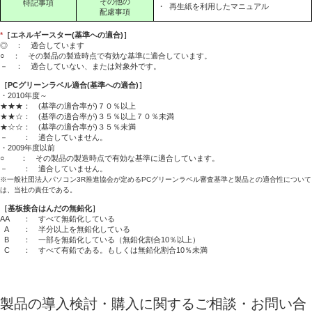
その他の
特記事項
・
再生紙を利用したマニュアル
配慮事項
*
［エネルギースター(基準への適合)］
◎ ： 適合しています
○ ： その製品の製造時点で有効な基準に適合しています。
－ ： 適合していない、または対象外です。
［PCグリーンラベル適合(基準への適合)］
・2010年度～
★★★： (基準の適合率が)７０％以上
★★☆： (基準の適合率が)３５％以上７０％未満
★☆☆： (基準の適合率が)３５％未満
－ ： 適合していません。
・2009年度以前
○ ： その製品の製造時点で有効な基準に適合しています。
－ ： 適合していません。
※一般社団法人パソコン3R推進協会が定めるPCグリーンラベル審査基準と製品との適合性について
は、当社の責任である。
［基板接合はんだの無鉛化］
AA
： すべて無鉛化している
A
： 半分以上を無鉛化している
B
： 一部を無鉛化している（無鉛化割合10％以上）
C
： すべて有鉛である。もしくは無鉛化割合10％未満
製品の導入検討・購入に関するご相談・お問い合