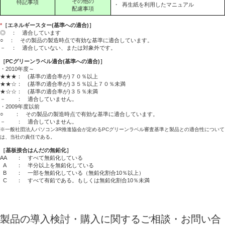
その他の
特記事項
・
再生紙を利用したマニュアル
配慮事項
*
［エネルギースター(基準への適合)］
◎ ： 適合しています
○ ： その製品の製造時点で有効な基準に適合しています。
－ ： 適合していない、または対象外です。
［PCグリーンラベル適合(基準への適合)］
・2010年度～
★★★： (基準の適合率が)７０％以上
★★☆： (基準の適合率が)３５％以上７０％未満
★☆☆： (基準の適合率が)３５％未満
－ ： 適合していません。
・2009年度以前
○ ： その製品の製造時点で有効な基準に適合しています。
－ ： 適合していません。
※一般社団法人パソコン3R推進協会が定めるPCグリーンラベル審査基準と製品との適合性について
は、当社の責任である。
［基板接合はんだの無鉛化］
AA
： すべて無鉛化している
A
： 半分以上を無鉛化している
B
： 一部を無鉛化している（無鉛化割合10％以上）
C
： すべて有鉛である。もしくは無鉛化割合10％未満
製品の導入検討・購入に関するご相談・お問い合