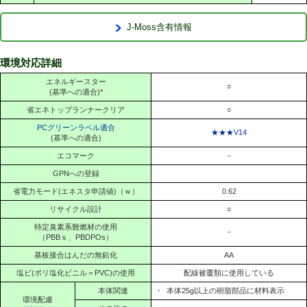
J-Moss含有情報
環境対応詳細
エネルギースター
○
(基準への適合)
*
省エネトップランナークリア
○
PCグリーンラベル適合
★★★V14
(基準への適合)
エコマーク
－
GPNへの登録
省電力モード(エネスタ申請値)（ｗ）
0.62
リサイクル設計
○
特定臭素系難燃材の使用
－
（PBBｓ、PBDPOs）
基板接合はんだの無鉛化
AA
塩ビ(ポリ塩化ビニル＝PVC)の使用
配線被覆類に使用している
本体関連
・
本体25g以上の樹脂部品に材料表示
環境配慮