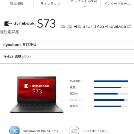
カスタマイズ検索
製品情報
ラインアップ
インターフェース
13.3型 FHD S73/HU A6SFHUA5D515 環
境対応詳細
dynabook S73/HU
￥437,800
(税込)
処理速度
液晶
拡張性
バッテリー
携帯性
Windows 10 Pro 64ビット
FHD(1,920×1,080)