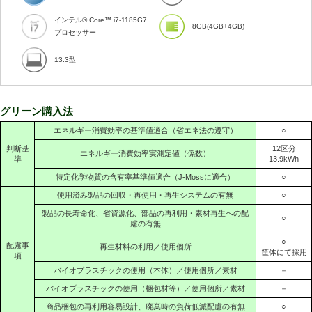
インテル® Core™ i7-1185G7
8GB(4GB+4GB)
プロセッサー
13.3型
グリーン購入法
エネルギー消費効率の基準値適合（省エネ法の遵守）
○
判断基
12区分
エネルギー消費効率実測定値（係数）
準
13.9kWh
特定化学物質の含有率基準値適合（J-Mossに適合）
○
使用済み製品の回収・再使用・再生システムの有無
○
製品の長寿命化、省資源化、部品の再利用・素材再生への配
○
慮の有無
○
配慮事
再生材料の利用／使用個所
筐体にて採用
項
バイオプラスチックの使用（本体）／使用個所／素材
－
バイオプラスチックの使用（梱包材等）／使用個所／素材
－
商品梱包の再利用容易設計、廃棄時の負荷低減配慮の有無
○