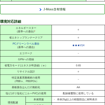
J-Moss含有情報
環境対応詳細
エネルギースター
○
(基準への適合)
*
省エネトップランナークリア
○
PCグリーンラベル適合
★★★V14
(基準への適合)
エコマーク
－
GPNへの登録
省電力モード(エネスタ申請値)（ｗ）
0.65
リサイクル設計
○
特定臭素系難燃材の使用
－
（PBBｓ、PBDPOs）
基板接合はんだの無鉛化
AA
塩ビ(ポリ塩化ビニル＝PVC)の使用
配線被覆類に使用している
本体関連
・
本体25g以上の樹脂部品に材料表示
環境配慮