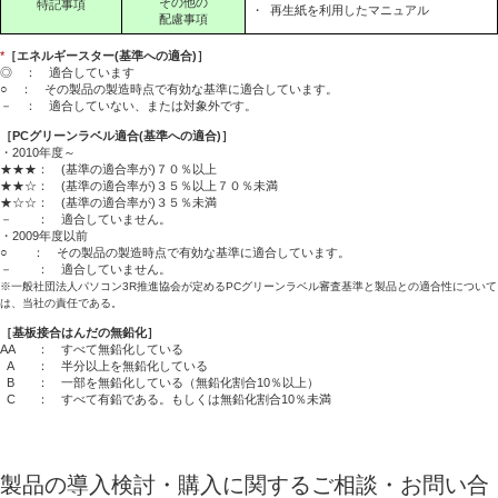
その他の
特記事項
・
再生紙を利用したマニュアル
配慮事項
*
［エネルギースター(基準への適合)］
◎ ： 適合しています
○ ： その製品の製造時点で有効な基準に適合しています。
－ ： 適合していない、または対象外です。
［PCグリーンラベル適合(基準への適合)］
・2010年度～
★★★： (基準の適合率が)７０％以上
★★☆： (基準の適合率が)３５％以上７０％未満
★☆☆： (基準の適合率が)３５％未満
－ ： 適合していません。
・2009年度以前
○ ： その製品の製造時点で有効な基準に適合しています。
－ ： 適合していません。
※一般社団法人パソコン3R推進協会が定めるPCグリーンラベル審査基準と製品との適合性について
は、当社の責任である。
［基板接合はんだの無鉛化］
AA
： すべて無鉛化している
A
： 半分以上を無鉛化している
B
： 一部を無鉛化している（無鉛化割合10％以上）
C
： すべて有鉛である。もしくは無鉛化割合10％未満
製品の導入検討・購入に関するご相談・お問い合