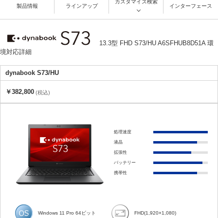
カスタマイズ検索
製品情報
ラインアップ
インターフェース
13.3型 FHD S73/HU A6SFHUB8D51A 環
境対応詳細
dynabook S73/HU
￥382,800
(税込)
処理速度
液晶
拡張性
バッテリー
携帯性
Windows 11 Pro 64ビット
FHD(1,920×1,080)