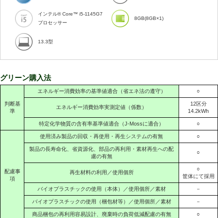
インテル® Core™ i5-1145G7
8GB(8GB×1)
プロセッサー
13.3型
グリーン購入法
エネルギー消費効率の基準値適合（省エネ法の遵守）
○
判断基
12区分
エネルギー消費効率実測定値（係数）
準
14.2kWh
特定化学物質の含有率基準値適合（J-Mossに適合）
○
使用済み製品の回収・再使用・再生システムの有無
○
製品の長寿命化、省資源化、部品の再利用・素材再生への配
○
慮の有無
○
配慮事
再生材料の利用／使用個所
筐体にて採用
項
バイオプラスチックの使用（本体）／使用個所／素材
－
バイオプラスチックの使用（梱包材等）／使用個所／素材
－
商品梱包の再利用容易設計、廃棄時の負荷低減配慮の有無
○