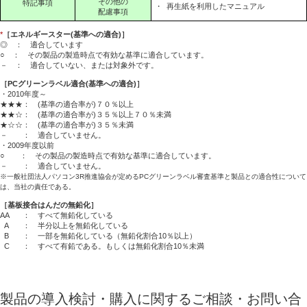
その他の
特記事項
・
再生紙を利用したマニュアル
配慮事項
*
［エネルギースター(基準への適合)］
◎ ： 適合しています
○ ： その製品の製造時点で有効な基準に適合しています。
－ ： 適合していない、または対象外です。
［PCグリーンラベル適合(基準への適合)］
・2010年度～
★★★： (基準の適合率が)７０％以上
★★☆： (基準の適合率が)３５％以上７０％未満
★☆☆： (基準の適合率が)３５％未満
－ ： 適合していません。
・2009年度以前
○ ： その製品の製造時点で有効な基準に適合しています。
－ ： 適合していません。
※一般社団法人パソコン3R推進協会が定めるPCグリーンラベル審査基準と製品との適合性について
は、当社の責任である。
［基板接合はんだの無鉛化］
AA
： すべて無鉛化している
A
： 半分以上を無鉛化している
B
： 一部を無鉛化している（無鉛化割合10％以上）
C
： すべて有鉛である。もしくは無鉛化割合10％未満
製品の導入検討・購入に関するご相談・お問い合