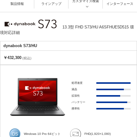
カスタマイズ検索
製品情報
ラインアップ
インターフェース
13.3型 FHD S73/HU A6SFHUE5D515 環
境対応詳細
dynabook S73/HU
￥432,300
(税込)
処理速度
液晶
拡張性
バッテリー
携帯性
Windows 10 Pro 64ビット
FHD(1,920×1,080)