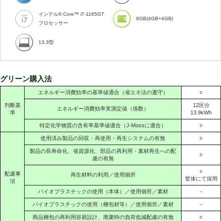
インテル® Core™ i7-1165G7
8GB(4GB+4GB)
プロセッサー
13.3型
グリーン購入法
エネルギー消費効率の基準値適合（省エネ法の遵守）
○
判断基
12区分
エネルギー消費効率実測定値（係数）
準
13.9kWh
特定化学物質の含有率基準値適合（J-Mossに適合）
○
使用済み製品の回収・再使用・再生システムの有無
○
製品の長寿命化、省資源化、部品の再利用・素材再生への配
○
慮の有無
○
配慮事
再生材料の利用／使用個所
筐体にて採用
項
バイオプラスチックの使用（本体）／使用個所／素材
－
バイオプラスチックの使用（梱包材等）／使用個所／素材
－
商品梱包の再利用容易設計、廃棄時の負荷低減配慮の有無
○