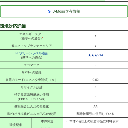
J-Moss含有情報
環境対応詳細
エネルギースター
○
(基準への適合)
*
省エネトップランナークリア
○
PCグリーンラベル適合
★★★V14
(基準への適合)
エコマーク
－
GPNへの登録
省電力モード(エネスタ申請値)（ｗ）
0.62
リサイクル設計
○
特定臭素系難燃材の使用
－
（PBBｓ、PBDPOs）
基板接合はんだの無鉛化
AA
塩ビ(ポリ塩化ビニル＝PVC)の使用
配線被覆類に使用している
本体関連
・
本体25g以上の樹脂部品に材料表示
環境配慮