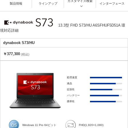
カスタマイズ検索
製品情報
ラインアップ
インターフェース
13.3型 FHD S73/HU A6SFHUF5D51A 環
境対応詳細
dynabook S73/HU
￥377,300
(税込)
処理速度
液晶
拡張性
バッテリー
携帯性
Windows 11 Pro 64ビット
FHD(1,920×1,080)