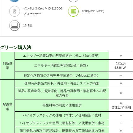
インテル® Core™ i5-1135G7
8GB(4GB+4GB)
プロセッサー
13.3型
グリーン購入法
エネルギー消費効率の基準値適合（省エネ法の遵守）
○
判断基
12区分
エネルギー消費効率実測定値（係数）
準
13.9kWh
特定化学物質の含有率基準値適合（J-Mossに適合）
○
使用済み製品の回収・再使用・再生システムの有無
○
製品の長寿命化、省資源化、部品の再利用・素材再生への配
○
慮の有無
○
配慮事
再生材料の利用／使用個所
筐体にて採用
項
バイオプラスチックの使用（本体）／使用個所／素材
－
バイオプラスチックの使用（梱包材等）／使用個所／素材
－
商品梱包の再利用容易設計、廃棄時の負荷低減配慮の有無
○