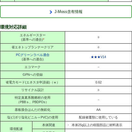
J-Moss含有情報
環境対応詳細
エネルギースター
○
(基準への適合)
*
省エネトップランナークリア
○
PCグリーンラベル適合
★★★V14
(基準への適合)
エコマーク
－
GPNへの登録
省電力モード(エネスタ申請値)（ｗ）
0.62
リサイクル設計
○
特定臭素系難燃材の使用
－
（PBBｓ、PBDPOs）
基板接合はんだの無鉛化
AA
塩ビ(ポリ塩化ビニル＝PVC)の使用
配線被覆類に使用している
本体関連
・
本体25g以上の樹脂部品に材料表示
環境配慮