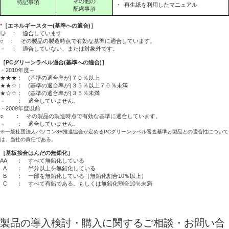
その他の
特記事項
・
再生紙を利用したマニュアル
配慮事項
*
［エネルギースター(基準への適合)］
◎ ： 適合しています
○ ： その製品の製造時点で有効な基準に適合しています。
－ ： 適合していない、または対象外です。
［PCグリーンラベル適合(基準への適合)］
・2010年度～
★★★： (基準の適合率が)７０％以上
★★☆： (基準の適合率が)３５％以上７０％未満
★☆☆： (基準の適合率が)３５％未満
－ ： 適合していません。
・2009年度以前
○ ： その製品の製造時点で有効な基準に適合しています。
－ ： 適合していません。
※一般社団法人パソコン3R推進協会が定めるPCグリーンラベル審査基準と製品との適合性について
は、当社の責任である。
［基板接合はんだの無鉛化］
AA
： すべて無鉛化している
A
： 半分以上を無鉛化している
B
： 一部を無鉛化している（無鉛化割合10％以上）
C
： すべて有鉛である。もしくは無鉛化割合10％未満
製品の導入検討・購入に関するご相談・お問い合